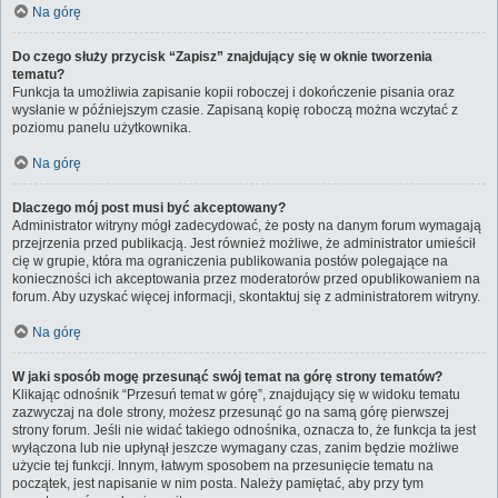
Na górę
Do czego służy przycisk “Zapisz” znajdujący się w oknie tworzenia
tematu?
Funkcja ta umożliwia zapisanie kopii roboczej i dokończenie pisania oraz
wysłanie w późniejszym czasie. Zapisaną kopię roboczą można wczytać z
poziomu panelu użytkownika.
Na górę
Dlaczego mój post musi być akceptowany?
Administrator witryny mógł zadecydować, że posty na danym forum wymagają
przejrzenia przed publikacją. Jest również możliwe, że administrator umieścił
cię w grupie, która ma ograniczenia publikowania postów polegające na
konieczności ich akceptowania przez moderatorów przed opublikowaniem na
forum. Aby uzyskać więcej informacji, skontaktuj się z administratorem witryny.
Na górę
W jaki sposób mogę przesunąć swój temat na górę strony tematów?
Klikając odnośnik “Przesuń temat w górę”, znajdujący się w widoku tematu
zazwyczaj na dole strony, możesz przesunąć go na samą górę pierwszej
strony forum. Jeśli nie widać takiego odnośnika, oznacza to, że funkcja ta jest
wyłączona lub nie upłynął jeszcze wymagany czas, zanim będzie możliwe
użycie tej funkcji. Innym, łatwym sposobem na przesunięcie tematu na
początek, jest napisanie w nim posta. Należy pamiętać, aby przy tym