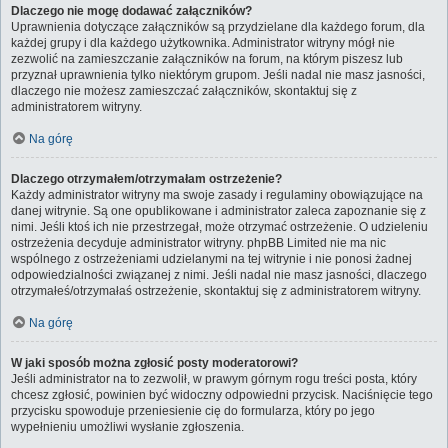
Dlaczego nie mogę dodawać załączników?
Uprawnienia dotyczące załączników są przydzielane dla każdego forum, dla
każdej grupy i dla każdego użytkownika. Administrator witryny mógł nie
zezwolić na zamieszczanie załączników na forum, na którym piszesz lub
przyznał uprawnienia tylko niektórym grupom. Jeśli nadal nie masz jasności,
dlaczego nie możesz zamieszczać załączników, skontaktuj się z
administratorem witryny.
Na górę
Dlaczego otrzymałem/otrzymałam ostrzeżenie?
Każdy administrator witryny ma swoje zasady i regulaminy obowiązujące na
danej witrynie. Są one opublikowane i administrator zaleca zapoznanie się z
nimi. Jeśli ktoś ich nie przestrzegał, może otrzymać ostrzeżenie. O udzieleniu
ostrzeżenia decyduje administrator witryny. phpBB Limited nie ma nic
wspólnego z ostrzeżeniami udzielanymi na tej witrynie i nie ponosi żadnej
odpowiedzialności związanej z nimi. Jeśli nadal nie masz jasności, dlaczego
otrzymałeś/otrzymałaś ostrzeżenie, skontaktuj się z administratorem witryny.
Na górę
W jaki sposób można zgłosić posty moderatorowi?
Jeśli administrator na to zezwolił, w prawym górnym rogu treści posta, który
chcesz zgłosić, powinien być widoczny odpowiedni przycisk. Naciśnięcie tego
przycisku spowoduje przeniesienie cię do formularza, który po jego
wypełnieniu umożliwi wysłanie zgłoszenia.