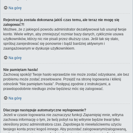
Na górę
Rejestracja została dokonana jakiś czas temu, ale teraz nie mogę się
zalogować?!
Możliwe, że z jakiegoś powodu administrator dezaktywował lub usunął twoje
konto. Wiele witryn, aby zmniejszyć rozmiar bazy danych, cyklicznie usuwa
użytkowników, którzy nic nie pisali przez dłuższy czas. Jeśli tak się stało,
spróbuj zarejestrować się ponownie i bądź bardziej aktywnym i
zaangażowanym w dyskusje użytkownikiem.
Na górę
Nie pamiętam hasła!
Zachowaj spokój! Twoje hasło wprawdzie nie może zostać odzyskane, ale bez
problemu może zostać zresetowane. Przejdź na stronę logowania i kliknij
odnośnik “Nie pamiętam hasła”. Postępuj zgodnie z instrukcjami, a
prawdopodobnie niedługo znów będziesz móc się zalogować.
Na górę
Dlaczego następuje automatyczne wylogowanie?
Jeżeli w czasie logowania nie zaznaczysz funkcji
Zapamiętaj mnie
, witryna
zachowa informację o tym, że twój pobyt na tej witrynie będzie trwał tylko
określony przez administratora czas. Zapobiega to niewłaściwemu użyciu
twojego konta przez kogoś innego. Aby pozostać zalogowanym/zalogowaną,