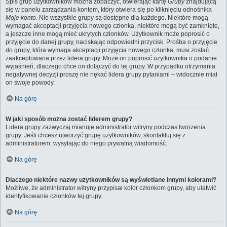
Spis grup użytkowników można zobaczyć, otwierając kartę
Grupy
znajdującą
się w panelu zarządzania kontem, który otwiera się po kliknięciu odnośnika
Moje konto
. Nie wszystkie grupy są dostępne dla każdego. Niektóre mogą
wymagać akceptacji przyjęcia nowego członka, niektóre mogą być zamknięte,
a jeszcze inne mogą mieć ukrytych członków. Użytkownik może poprosić o
przyjęcie do danej grupy, naciskając odpowiedni przycisk. Prośba o przyjęcie
do grupy, która wymaga akceptacji przyjęcia nowego członka, musi zostać
zaakceptowana przez lidera grupy. Może on poprosić użytkownika o podanie
wyjaśnień, dlaczego chce on dołączyć do tej grupy. W przypadku otrzymania
negatywnej decyzji proszę nie nękać lidera grupy pytaniami – widocznie miał
on swoje powody.
Na górę
W jaki sposób można zostać liderem grupy?
Lidera grupy zazwyczaj mianuje administrator witryny podczas tworzenia
grupy. Jeśli chcesz utworzyć grupę użytkowników, skontaktuj się z
administratorem, wysyłając do niego prywatną wiadomość.
Na górę
Dlaczego niektóre nazwy użytkowników są wyświetlane innymi kolorami?
Możliwe, że administrator witryny przypisał kolor członkom grupy, aby ułatwić
identyfikowanie członków tej grupy.
Na górę