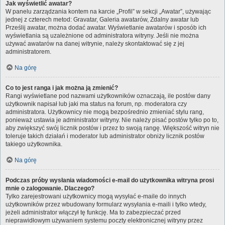
Jak wyświetlić awatar?
W panelu zarządzania kontem na karcie „Profil” w sekcji „Awatar”, używając
jednej z czterech metod: Gravatar, Galeria awatarów, Zdalny awatar lub
Prześlij awatar, można dodać awatar. Wyświetlanie awatarów i sposób ich
wyświetlania są uzależnione od administratora witryny. Jeśli nie można
używać awatarów na danej witrynie, należy skontaktować się z jej
administratorem.
Na górę
Co to jest ranga i jak można ją zmienić?
Rangi wyświetlane pod nazwami użytkowników oznaczają, ile postów dany
użytkownik napisał lub jaki ma status na forum, np. moderatora czy
administratora. Użytkownicy nie mogą bezpośrednio zmieniać stylu rang,
ponieważ ustawia je administrator witryny. Nie należy pisać postów tylko po to,
aby zwiększyć swój licznik postów i przez to swoją rangę. Większość witryn nie
toleruje takich działań i moderator lub administrator obniży licznik postów
takiego użytkownika.
Na górę
Podczas próby wysłania wiadomości e-mail do użytkownika witryna prosi
mnie o zalogowanie. Dlaczego?
Tylko zarejestrowani użytkownicy mogą wysyłać e-maile do innych
użytkowników przez wbudowany formularz wysyłania e-maili i tylko wtedy,
jeżeli administrator włączył tę funkcję. Ma to zabezpieczać przed
nieprawidłowym używaniem systemu poczty elektronicznej witryny przez