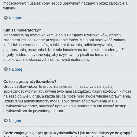
moderacyjnych uzależniony jest od uprawnień nadanych przez założyciela
witryny.
Na górę
Kim są moderatorzy?
Moderatorzy są użytkownikami albo też grupami użytkowników, których
zadaniem jest codzienne przeglądanie forów. Mają oni możliwość zmiany
treści lub usuwania postów, a także blokowania, odblokowywania,
przenoszenia, usuwania i dzielenia tematów na forum, które moderują. Z
reguły moderatorzy czuwają, aby użytkownicy pisali na temat oraz nie
publikowali niewłaściwych i obraźliwych materiałów.
Na górę
Co to są grupy użytkowników?
Grupy użytkowników, to grupy, na jakie administratorzy dzielą całą
społeczność witryny, aby łatwiej było nimi zarządzać. Każdy użytkownik może
należeć do wielu grup, a każda grupa może mieć swoje własne uprawnienia.
Dzięki temu administratorzy mogą łatwo zmieniać uprawnienia wielu
użytkowników naraz, nadawać uprawnienia moderatora lub dawać dostęp
użytkownikom do prywatnego forum.
Na górę
Gdzie znajduje się spis grup użytkowników i jak można dołączyć do grupy?