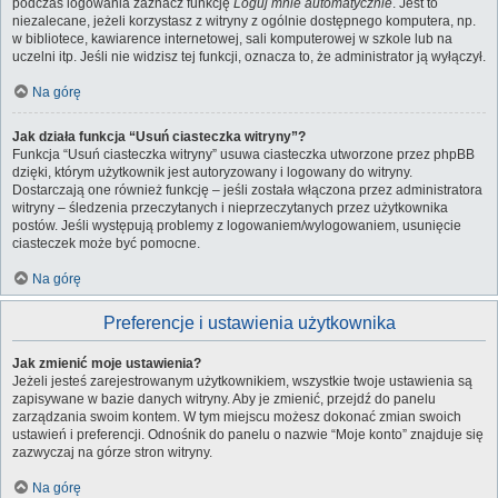
podczas logowania zaznacz funkcję
Loguj mnie automatycznie
. Jest to
niezalecane, jeżeli korzystasz z witryny z ogólnie dostępnego komputera, np.
w bibliotece, kawiarence internetowej, sali komputerowej w szkole lub na
uczelni itp. Jeśli nie widzisz tej funkcji, oznacza to, że administrator ją wyłączył.
Na górę
Jak działa funkcja “Usuń ciasteczka witryny”?
Funkcja “Usuń ciasteczka witryny” usuwa ciasteczka utworzone przez phpBB
dzięki, którym użytkownik jest autoryzowany i logowany do witryny.
Dostarczają one również funkcję – jeśli została włączona przez administratora
witryny – śledzenia przeczytanych i nieprzeczytanych przez użytkownika
postów. Jeśli występują problemy z logowaniem/wylogowaniem, usunięcie
ciasteczek może być pomocne.
Na górę
Preferencje i ustawienia użytkownika
Jak zmienić moje ustawienia?
Jeżeli jesteś zarejestrowanym użytkownikiem, wszystkie twoje ustawienia są
zapisywane w bazie danych witryny. Aby je zmienić, przejdź do panelu
zarządzania swoim kontem. W tym miejscu możesz dokonać zmian swoich
ustawień i preferencji. Odnośnik do panelu o nazwie “Moje konto” znajduje się
zazwyczaj na górze stron witryny.
Na górę