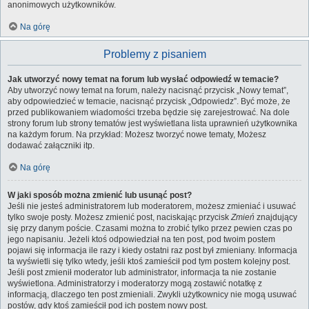
anonimowych użytkowników.
Na górę
Problemy z pisaniem
Jak utworzyć nowy temat na forum lub wysłać odpowiedź w temacie?
Aby utworzyć nowy temat na forum, należy nacisnąć przycisk „Nowy temat”,
aby odpowiedzieć w temacie, nacisnąć przycisk „Odpowiedz”. Być może, że
przed publikowaniem wiadomości trzeba będzie się zarejestrować. Na dole
strony forum lub strony tematów jest wyświetlana lista uprawnień użytkownika
na każdym forum. Na przykład: Możesz tworzyć nowe tematy, Możesz
dodawać załączniki itp.
Na górę
W jaki sposób można zmienić lub usunąć post?
Jeśli nie jesteś administratorem lub moderatorem, możesz zmieniać i usuwać
tylko swoje posty. Możesz zmienić post, naciskając przycisk
Zmień
znajdujący
się przy danym poście. Czasami można to zrobić tylko przez pewien czas po
jego napisaniu. Jeżeli ktoś odpowiedział na ten post, pod twoim postem
pojawi się informacja ile razy i kiedy ostatni raz post był zmieniany. Informacja
ta wyświetli się tylko wtedy, jeśli ktoś zamieścił pod tym postem kolejny post.
Jeśli post zmienił moderator lub administrator, informacja ta nie zostanie
wyświetlona. Administratorzy i moderatorzy mogą zostawić notatkę z
informacją, dlaczego ten post zmieniali. Zwykli użytkownicy nie mogą usuwać
postów, gdy ktoś zamieścił pod ich postem nowy post.