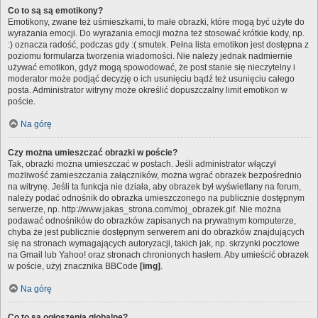
Co to są są emotikony?
Emotikony, zwane też uśmieszkami, to małe obrazki, które mogą być użyte do
wyrażania emocji. Do wyrażania emocji można też stosować krótkie kody, np.
:) oznacza radość, podczas gdy :( smutek. Pełna lista emotikon jest dostępna z
poziomu formularza tworzenia wiadomości. Nie należy jednak nadmiernie
używać emotikon, gdyż mogą spowodować, że post stanie się nieczytelny i
moderator może podjąć decyzję o ich usunięciu bądź też usunięciu całego
posta. Administrator witryny może określić dopuszczalny limit emotikon w
poście.
Na górę
Czy można umieszczać obrazki w poście?
Tak, obrazki można umieszczać w postach. Jeśli administrator włączył
możliwość zamieszczania załączników, można wgrać obrazek bezpośrednio
na witrynę. Jeśli ta funkcja nie działa, aby obrazek był wyświetlany na forum,
należy podać odnośnik do obrazka umieszczonego na publicznie dostępnym
serwerze, np. http://www.jakas_strona.com/moj_obrazek.gif. Nie można
podawać odnośników do obrazków zapisanych na prywatnym komputerze,
chyba że jest publicznie dostępnym serwerem ani do obrazków znajdujących
się na stronach wymagających autoryzacji, takich jak, np. skrzynki pocztowe
na Gmail lub Yahoo! oraz stronach chronionych hasłem. Aby umieścić obrazek
w poście, użyj znacznika BBCode
[img]
.
Na górę
Co to są ogłoszenia globalne?