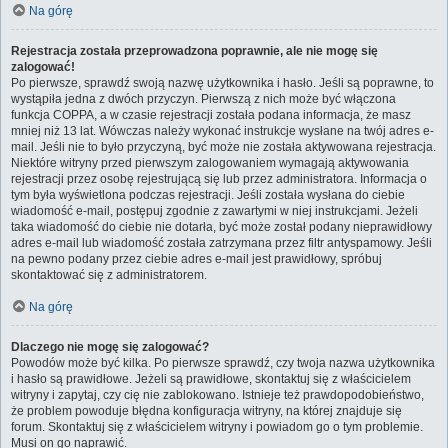
Na górę
Rejestracja została przeprowadzona poprawnie, ale nie mogę się
zalogować!
Po pierwsze, sprawdź swoją nazwę użytkownika i hasło. Jeśli są poprawne, to
wystąpiła jedna z dwóch przyczyn. Pierwszą z nich może być włączona
funkcja COPPA, a w czasie rejestracji została podana informacja, że masz
mniej niż 13 lat. Wówczas należy wykonać instrukcje wysłane na twój adres e-
mail. Jeśli nie to było przyczyną, być może nie została aktywowana rejestracja.
Niektóre witryny przed pierwszym zalogowaniem wymagają aktywowania
rejestracji przez osobę rejestrującą się lub przez administratora. Informacja o
tym była wyświetlona podczas rejestracji. Jeśli została wysłana do ciebie
wiadomość e-mail, postępuj zgodnie z zawartymi w niej instrukcjami. Jeżeli
taka wiadomość do ciebie nie dotarła, być może został podany nieprawidłowy
adres e-mail lub wiadomość została zatrzymana przez filtr antyspamowy. Jeśli
na pewno podany przez ciebie adres e-mail jest prawidłowy, spróbuj
skontaktować się z administratorem.
Na górę
Dlaczego nie mogę się zalogować?
Powodów może być kilka. Po pierwsze sprawdź, czy twoja nazwa użytkownika
i hasło są prawidłowe. Jeżeli są prawidłowe, skontaktuj się z właścicielem
witryny i zapytaj, czy cię nie zablokowano. Istnieje też prawdopodobieństwo,
że problem powoduje błędna konfiguracja witryny, na której znajduje się
forum. Skontaktuj się z właścicielem witryny i powiadom go o tym problemie.
Musi on go naprawić.