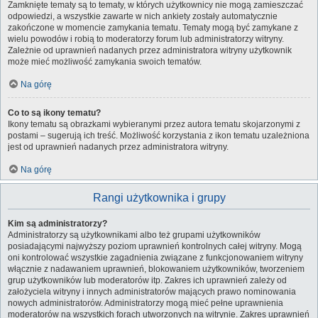
Zamknięte tematy są to tematy, w których użytkownicy nie mogą zamieszczać
odpowiedzi, a wszystkie zawarte w nich ankiety zostały automatycznie
zakończone w momencie zamykania tematu. Tematy mogą być zamykane z
wielu powodów i robią to moderatorzy forum lub administratorzy witryny.
Zależnie od uprawnień nadanych przez administratora witryny użytkownik
może mieć możliwość zamykania swoich tematów.
Na górę
Co to są ikony tematu?
Ikony tematu są obrazkami wybieranymi przez autora tematu skojarzonymi z
postami – sugerują ich treść. Możliwość korzystania z ikon tematu uzależniona
jest od uprawnień nadanych przez administratora witryny.
Na górę
Rangi użytkownika i grupy
Kim są administratorzy?
Administratorzy są użytkownikami albo też grupami użytkowników
posiadającymi najwyższy poziom uprawnień kontrolnych całej witryny. Mogą
oni kontrolować wszystkie zagadnienia związane z funkcjonowaniem witryny
włącznie z nadawaniem uprawnień, blokowaniem użytkowników, tworzeniem
grup użytkowników lub moderatorów itp. Zakres ich uprawnień zależy od
założyciela witryny i innych administratorów mających prawo nominowania
nowych administratorów. Administratorzy mogą mieć pełne uprawnienia
moderatorów na wszystkich forach utworzonych na witrynie. Zakres uprawnień