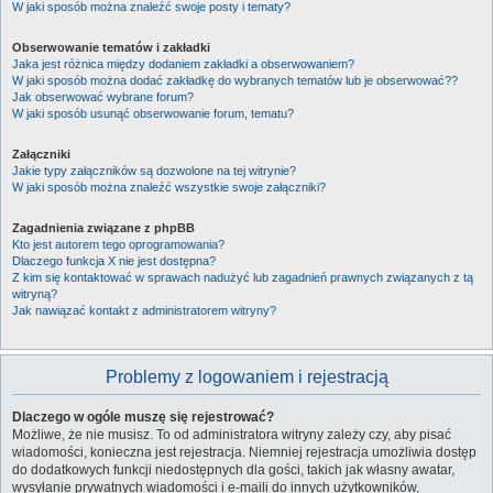
W jaki sposób można znaleźć swoje posty i tematy?
Obserwowanie tematów i zakładki
Jaka jest różnica między dodaniem zakładki a obserwowaniem?
W jaki sposób można dodać zakładkę do wybranych tematów lub je obserwować??
Jak obserwować wybrane forum?
W jaki sposób usunąć obserwowanie forum, tematu?
Załączniki
Jakie typy załączników są dozwolone na tej witrynie?
W jaki sposób można znaleźć wszystkie swoje załączniki?
Zagadnienia związane z phpBB
Kto jest autorem tego oprogramowania?
Dlaczego funkcja X nie jest dostępna?
Z kim się kontaktować w sprawach nadużyć lub zagadnień prawnych związanych z tą
witryną?
Jak nawiązać kontakt z administratorem witryny?
Problemy z logowaniem i rejestracją
Dlaczego w ogóle muszę się rejestrować?
Możliwe, że nie musisz. To od administratora witryny zależy czy, aby pisać
wiadomości, konieczna jest rejestracja. Niemniej rejestracja umożliwia dostęp
do dodatkowych funkcji niedostępnych dla gości, takich jak własny awatar,
wysyłanie prywatnych wiadomości i e-maili do innych użytkowników,