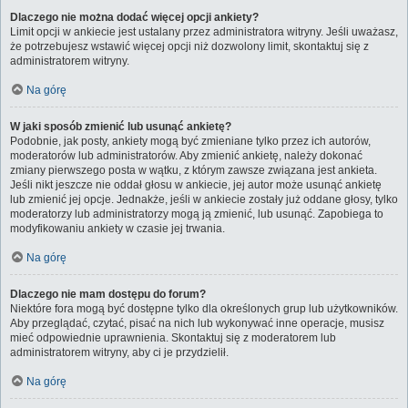
Dlaczego nie można dodać więcej opcji ankiety?
Limit opcji w ankiecie jest ustalany przez administratora witryny. Jeśli uważasz,
że potrzebujesz wstawić więcej opcji niż dozwolony limit, skontaktuj się z
administratorem witryny.
Na górę
W jaki sposób zmienić lub usunąć ankietę?
Podobnie, jak posty, ankiety mogą być zmieniane tylko przez ich autorów,
moderatorów lub administratorów. Aby zmienić ankietę, należy dokonać
zmiany pierwszego posta w wątku, z którym zawsze związana jest ankieta.
Jeśli nikt jeszcze nie oddał głosu w ankiecie, jej autor może usunąć ankietę
lub zmienić jej opcje. Jednakże, jeśli w ankiecie zostały już oddane głosy, tylko
moderatorzy lub administratorzy mogą ją zmienić, lub usunąć. Zapobiega to
modyfikowaniu ankiety w czasie jej trwania.
Na górę
Dlaczego nie mam dostępu do forum?
Niektóre fora mogą być dostępne tylko dla określonych grup lub użytkowników.
Aby przeglądać, czytać, pisać na nich lub wykonywać inne operacje, musisz
mieć odpowiednie uprawnienia. Skontaktuj się z moderatorem lub
administratorem witryny, aby ci je przydzielił.
Na górę