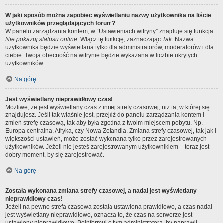
W jaki sposób można zapobiec wyświetlaniu nazwy użytkownika na liście
użytkowników przeglądających forum?
W panelu zarządzania kontem, w “Ustawieniach witryny” znajduje się funkcja
Nie pokazuj statusu online
. Włącz tę funkcję, zaznaczając
Tak
. Nazwa
użytkownika będzie wyświetlana tylko dla administratorów, moderatorów i dla
ciebie. Twoja obecność na witrynie będzie wykazana w liczbie ukrytych
użytkowników.
Na górę
Jest wyświetlany nieprawidłowy czas!
Możliwe, że jest wyświetlany czas z innej strefy czasowej, niż ta, w której się
znajdujesz. Jeśli tak właśnie jest, przejdź do panelu zarządzania kontem i
zmień strefę czasową, tak aby była zgodna z twoim miejscem pobytu. Np.
Europa centralna, Afryka, czy Nowa Zelandia. Zmiana strefy czasowej, tak jak i
większości ustawień, może zostać wykonana tylko przez zarejestrowanych
użytkowników. Jeżeli nie jesteś zarejestrowanym użytkownikiem – teraz jest
dobry moment, by się zarejestrować.
Na górę
Została wykonana zmiana strefy czasowej, a nadal jest wyświetlany
nieprawidłowy czas!
Jeżeli na pewno strefa czasowa została ustawiona prawidłowo, a czas nadal
jest wyświetlany nieprawidłowo, oznacza to, że czas na serwerze jest
ustawiony nieprawidłowo. Poinformuj o tym administratora, by naprawił