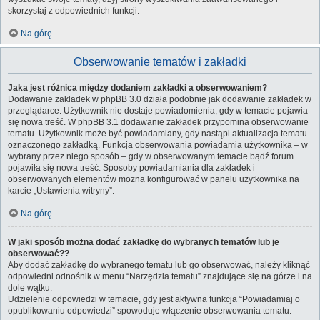
skorzystaj z odpowiednich funkcji.
Na górę
Obserwowanie tematów i zakładki
Jaka jest różnica między dodaniem zakładki a obserwowaniem?
Dodawanie zakładek w phpBB 3.0 działa podobnie jak dodawanie zakładek w
przeglądarce. Użytkownik nie dostaje powiadomienia, gdy w temacie pojawia
się nowa treść. W phpBB 3.1 dodawanie zakładek przypomina obserwowanie
tematu. Użytkownik może być powiadamiany, gdy nastąpi aktualizacja tematu
oznaczonego zakładką. Funkcja obserwowania powiadamia użytkownika – w
wybrany przez niego sposób – gdy w obserwowanym temacie bądź forum
pojawiła się nowa treść. Sposoby powiadamiania dla zakładek i
obserwowanych elementów można konfigurować w panelu użytkownika na
karcie „Ustawienia witryny”.
Na górę
W jaki sposób można dodać zakładkę do wybranych tematów lub je
obserwować??
Aby dodać zakładkę do wybranego tematu lub go obserwować, należy kliknąć
odpowiedni odnośnik w menu “Narzędzia tematu” znajdujące się na górze i na
dole wątku.
Udzielenie odpowiedzi w temacie, gdy jest aktywna funkcja “Powiadamiaj o
opublikowaniu odpowiedzi” spowoduje włączenie obserwowania tematu.