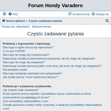
Forum Hondy Varadero
FAQ
Zarejestruj się
Zaloguj się
S
Strona główna
Często zadawane pytania
Tematy bez odpowiedzi
Aktywne tematy
z
Często zadawane pytania
u
k
Problemy z logowaniem i rejestracją
a
Dlaczego w ogóle muszę się rejestrować?
j
Co to jest COPPA?
Dlaczego nie mogę się zarejestrować?
Rejestracja została przeprowadzona poprawnie, ale nie mogę się zalogować!
Dlaczego nie mogę się zalogować?
Rejestracja została dokonana jakiś czas temu, ale teraz nie mogę się zalogować?!
Nie pamiętam hasła!
Dlaczego następuje automatyczne wylogowanie?
Jak działa funkcja “Usuń ciasteczka witryny”?
Preferencje i ustawienia użytkownika
Jak zmienić moje ustawienia?
W jaki sposób można zapobiec wyświetlaniu nazwy użytkownika na liście
użytkowników przeglądających forum?
Jest wyświetlany nieprawidłowy czas!
Została wykonana zmiana strefy czasowej, a nadal jest wyświetlany nieprawidłowy
czas!