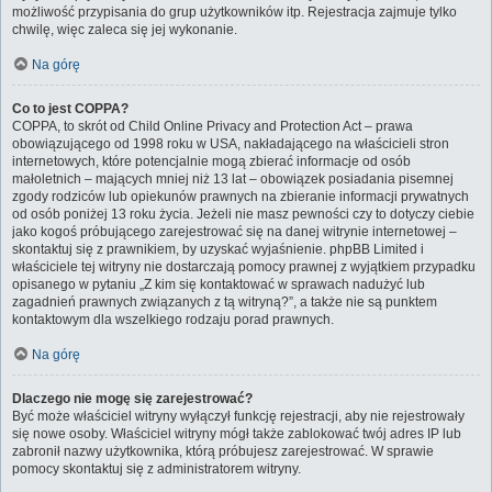
możliwość przypisania do grup użytkowników itp. Rejestracja zajmuje tylko
chwilę, więc zaleca się jej wykonanie.
Na górę
Co to jest COPPA?
COPPA, to skrót od Child Online Privacy and Protection Act – prawa
obowiązującego od 1998 roku w USA, nakładającego na właścicieli stron
internetowych, które potencjalnie mogą zbierać informacje od osób
małoletnich – mających mniej niż 13 lat – obowiązek posiadania pisemnej
zgody rodziców lub opiekunów prawnych na zbieranie informacji prywatnych
od osób poniżej 13 roku życia. Jeżeli nie masz pewności czy to dotyczy ciebie
jako kogoś próbującego zarejestrować się na danej witrynie internetowej –
skontaktuj się z prawnikiem, by uzyskać wyjaśnienie. phpBB Limited i
właściciele tej witryny nie dostarczają pomocy prawnej z wyjątkiem przypadku
opisanego w pytaniu „Z kim się kontaktować w sprawach nadużyć lub
zagadnień prawnych związanych z tą witryną?”, a także nie są punktem
kontaktowym dla wszelkiego rodzaju porad prawnych.
Na górę
Dlaczego nie mogę się zarejestrować?
Być może właściciel witryny wyłączył funkcję rejestracji, aby nie rejestrowały
się nowe osoby. Właściciel witryny mógł także zablokować twój adres IP lub
zabronił nazwy użytkownika, którą próbujesz zarejestrować. W sprawie
pomocy skontaktuj się z administratorem witryny.