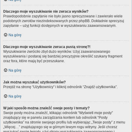
Dlaczego moje wyszukiwanie nie zwraca wyników?
Prawdopodobnie zapytanie nie było jasno sprecyzowane i zawierało wiele
podobnych zwrotów niezindeksowanych przez phpBB. Dokładnie sprecyzuj
zapytanie – użyj funkcji dostępnych w wyszukiwaniu zaawansowanym.
Na górę
Dlaczego moje wyszukiwanie zwraca pustą stronę?!
Wyszukiwanie zwróciło zbyt dużo wyników. Użyj zaawansowanego
wyszukiwania i postaraj się bardziej precyzyjnie określić szukany fragment
oraz fora, które mają być przeszukane.
Na górę
Jak można wyszukać użytkowników?
Przejdź na stronę “Użytkownicy” i kliknij odnośnik “Znajdź użytkownika”.
Na górę
W jaki sposób można znaleźć swoje posty i tematy?
Swoje posty można znaleźć, klikając odnośnik “Wyświetl moje posty”
znajdujący się w panelu zarządzania kontem lub odnośnik “Posty
użytkownika” na stronie swojego profilu lub wybierając „Twoje posty” z menu
„Więcej…” znajdującego się w górnym lewym rogu witryny. Jeśli chcesz
wyszukać swoje tematy, użyj strony wyszukiwania zaawansowanego i