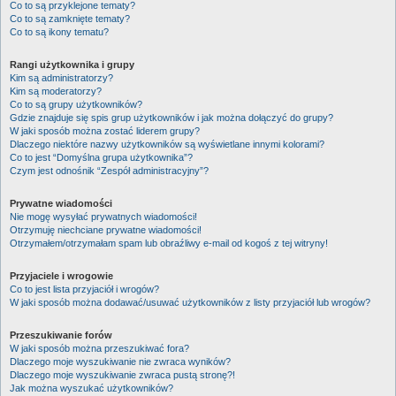
Co to są przyklejone tematy?
Co to są zamknięte tematy?
Co to są ikony tematu?
Rangi użytkownika i grupy
Kim są administratorzy?
Kim są moderatorzy?
Co to są grupy użytkowników?
Gdzie znajduje się spis grup użytkowników i jak można dołączyć do grupy?
W jaki sposób można zostać liderem grupy?
Dlaczego niektóre nazwy użytkowników są wyświetlane innymi kolorami?
Co to jest “Domyślna grupa użytkownika”?
Czym jest odnośnik “Zespół administracyjny”?
Prywatne wiadomości
Nie mogę wysyłać prywatnych wiadomości!
Otrzymuję niechciane prywatne wiadomości!
Otrzymałem/otrzymałam spam lub obraźliwy e-mail od kogoś z tej witryny!
Przyjaciele i wrogowie
Co to jest lista przyjaciół i wrogów?
W jaki sposób można dodawać/usuwać użytkowników z listy przyjaciół lub wrogów?
Przeszukiwanie forów
W jaki sposób można przeszukiwać fora?
Dlaczego moje wyszukiwanie nie zwraca wyników?
Dlaczego moje wyszukiwanie zwraca pustą stronę?!
Jak można wyszukać użytkowników?