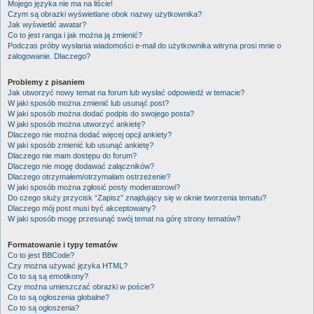
Mojego języka nie ma na liście!
Czym są obrazki wyświetlane obok nazwy użytkownika?
Jak wyświetlić awatar?
Co to jest ranga i jak można ją zmienić?
Podczas próby wysłania wiadomości e-mail do użytkownika witryna prosi mnie o
zalogowanie. Dlaczego?
Problemy z pisaniem
Jak utworzyć nowy temat na forum lub wysłać odpowiedź w temacie?
W jaki sposób można zmienić lub usunąć post?
W jaki sposób można dodać podpis do swojego posta?
W jaki sposób można utworzyć ankietę?
Dlaczego nie można dodać więcej opcji ankiety?
W jaki sposób zmienić lub usunąć ankietę?
Dlaczego nie mam dostępu do forum?
Dlaczego nie mogę dodawać załączników?
Dlaczego otrzymałem/otrzymałam ostrzeżenie?
W jaki sposób można zgłosić posty moderatorowi?
Do czego służy przycisk “Zapisz” znajdujący się w oknie tworzenia tematu?
Dlaczego mój post musi być akceptowany?
W jaki sposób mogę przesunąć swój temat na górę strony tematów?
Formatowanie i typy tematów
Co to jest BBCode?
Czy można używać języka HTML?
Co to są są emotikony?
Czy można umieszczać obrazki w poście?
Co to są ogłoszenia globalne?
Co to są ogłoszenia?