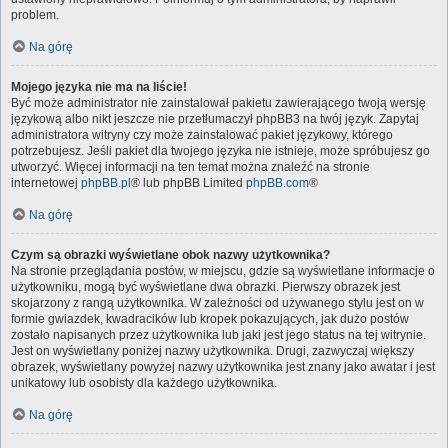
problem.
Na górę
Mojego języka nie ma na liście!
Być może administrator nie zainstalował pakietu zawierającego twoją wersję
językową albo nikt jeszcze nie przetłumaczył phpBB3 na twój język. Zapytaj
administratora witryny czy może zainstalować pakiet językowy, którego
potrzebujesz. Jeśli pakiet dla twojego języka nie istnieje, może spróbujesz go
utworzyć. Więcej informacji na ten temat można znaleźć na stronie
internetowej
phpBB.pl
® lub phpBB Limited
phpBB.com
®
Na górę
Czym są obrazki wyświetlane obok nazwy użytkownika?
Na stronie przeglądania postów, w miejscu, gdzie są wyświetlane informacje o
użytkowniku, mogą być wyświetlane dwa obrazki. Pierwszy obrazek jest
skojarzony z rangą użytkownika. W zależności od używanego stylu jest on w
formie gwiazdek, kwadracików lub kropek pokazujących, jak dużo postów
zostało napisanych przez użytkownika lub jaki jest jego status na tej witrynie.
Jest on wyświetlany poniżej nazwy użytkownika. Drugi, zazwyczaj większy
obrazek, wyświetlany powyżej nazwy użytkownika jest znany jako awatar i jest
unikatowy lub osobisty dla każdego użytkownika.
Na górę