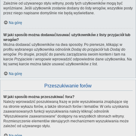
Zależnie od używanego stylu witryny, posty tych użytkowników mogą być
wyróżniane. Jeśli użytkownik zostanie dodany do listy wrogów, wszystkie posty
przez niego napisane domyślnie nie będą wyświetlane.
Na górę
W jaki sposób można dodawać/usuwać użytkowników z listy przyjaciół lub
wrogów?
Można dodawać użytkowników na dwa sposoby. Po pierwsze, klikając w
profilu wybranego użytkownika odnośnik
Dodaj do przyjaciół
lub
Dodaj do
wrogów
. Po drugie, przejść do panelu zarządzania swoim kontem i tam na
karcie
Przyjaciele i wrogowie
wprowadzić odpowiednie dane użytkownika. Na
tej samej karcie można także usuwać użytkowników z list.
Na górę
Przeszukiwanie forów
W jaki sposób można przeszukiwać fora?
Należy wprowadzić poszukiwaną frazę w pole wyszukiwania znajdujące się
na stronie wykazu forów, a także stronach forów i tematów. W celu uzyskania
zaawansowanych funkcji wyszukiwania należy kliknąć odnośnik
“Wyszukiwanie zaawansowane” dostępny na wszystkich stronach witryny.
Rozmieszczenie elementów sterujących mechanizmem wyszukiwania może
zależeć od używanego stylu.
Na górę