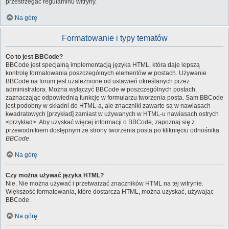
przestrzegać regulaminu witryny.
Na górę
Formatowanie i typy tematów
Co to jest BBCode?
BBCode jest specjalną implementacją języka HTML, która daje lepszą
kontrolę formatowania poszczególnych elementów w postach. Używanie
BBCode na forum jest uzależnione od ustawień określanych przez
administratora. Można wyłączyć BBCode w poszczególnych postach,
zaznaczając odpowiednią funkcję w formularzu tworzenia posta. Sam BBCode
jest podobny w składni do HTML-a, ale znaczniki zawarte są w nawiasach
kwadratowych [przykład] zamiast w używanych w HTML-u nawiasach ostrych
<przykład>. Aby uzyskać więcej informacji o BBCode, zapoznaj się z
przewodnikiem dostępnym ze strony tworzenia posta po kliknięciu odnośnika
BBCode
.
Na górę
Czy można używać języka HTML?
Nie. Nie można używać i przetwarzać znaczników HTML na tej witrynie.
Większość formatowania, które dostarcza HTML, można uzyskać, używając
BBCode.
Na górę