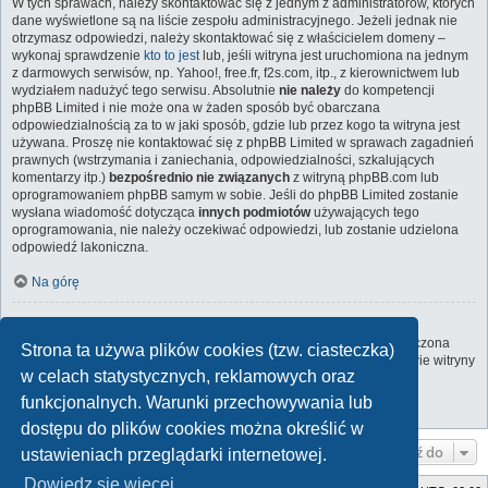
W tych sprawach, należy skontaktować się z jednym z administratorów, których
dane wyświetlone są na liście zespołu administracyjnego. Jeżeli jednak nie
otrzymasz odpowiedzi, należy skontaktować się z właścicielem domeny –
wykonaj sprawdzenie
kto to jest
lub, jeśli witryna jest uruchomiona na jednym
z darmowych serwisów, np. Yahoo!, free.fr, f2s.com, itp., z kierownictwem lub
wydziałem nadużyć tego serwisu. Absolutnie
nie należy
do kompetencji
phpBB Limited i nie może ona w żaden sposób być obarczana
odpowiedzialnością za to w jaki sposób, gdzie lub przez kogo ta witryna jest
używana. Proszę nie kontaktować się z phpBB Limited w sprawach zagadnień
prawnych (wstrzymania i zaniechania, odpowiedzialności, szkalujących
komentarzy itp.)
bezpośrednio nie związanych
z witryną phpBB.com lub
oprogramowaniem phpBB samym w sobie. Jeśli do phpBB Limited zostanie
wysłana wiadomość dotycząca
innych podmiotów
używających tego
oprogramowania, nie należy oczekiwać odpowiedzi, lub zostanie udzielona
odpowiedź lakoniczna.
Na górę
Jak nawiązać kontakt z administratorem witryny?
Wszyscy użytkownicy witryny mogą używać – jeśli funkcja ta jest włączona
Strona ta używa plików cookies (tzw. ciasteczka)
przez administratora witryny – formularza „Kontakt z nami”. Członkowie witryny
w celach statystycznych, reklamowych oraz
mogą także używać odnośnika „Zespół administracyjny”.
funkcjonalnych. Warunki przechowywania lub
Na górę
dostępu do plików cookies można określić w
Przejdź do
ustawieniach przeglądarki internetowej.
Dowiedz się więcej