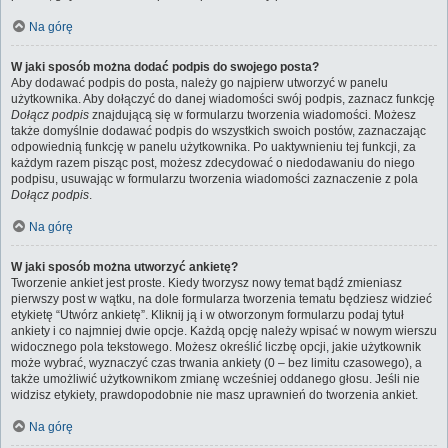
Na górę
W jaki sposób można dodać podpis do swojego posta?
Aby dodawać podpis do posta, należy go najpierw utworzyć w panelu
użytkownika. Aby dołączyć do danej wiadomości swój podpis, zaznacz funkcję
Dołącz podpis
znajdującą się w formularzu tworzenia wiadomości. Możesz
także domyślnie dodawać podpis do wszystkich swoich postów, zaznaczając
odpowiednią funkcję w panelu użytkownika. Po uaktywnieniu tej funkcji, za
każdym razem pisząc post, możesz zdecydować o niedodawaniu do niego
podpisu, usuwając w formularzu tworzenia wiadomości zaznaczenie z pola
Dołącz podpis
.
Na górę
W jaki sposób można utworzyć ankietę?
Tworzenie ankiet jest proste. Kiedy tworzysz nowy temat bądź zmieniasz
pierwszy post w wątku, na dole formularza tworzenia tematu będziesz widzieć
etykietę “Utwórz ankietę”. Kliknij ją i w otworzonym formularzu podaj tytuł
ankiety i co najmniej dwie opcje. Każdą opcję należy wpisać w nowym wierszu
widocznego pola tekstowego. Możesz określić liczbę opcji, jakie użytkownik
może wybrać, wyznaczyć czas trwania ankiety (0 – bez limitu czasowego), a
także umożliwić użytkownikom zmianę wcześniej oddanego głosu. Jeśli nie
widzisz etykiety, prawdopodobnie nie masz uprawnień do tworzenia ankiet.
Na górę