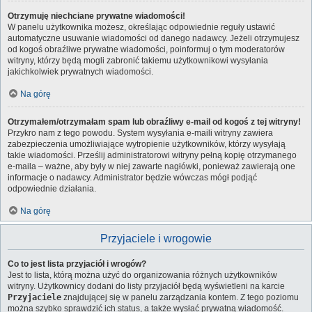
Otrzymuję niechciane prywatne wiadomości!
W panelu użytkownika możesz, określając odpowiednie reguły ustawić
automatyczne usuwanie wiadomości od danego nadawcy. Jeżeli otrzymujesz
od kogoś obraźliwe prywatne wiadomości, poinformuj o tym moderatorów
witryny, którzy będą mogli zabronić takiemu użytkownikowi wysyłania
jakichkolwiek prywatnych wiadomości.
Na górę
Otrzymałem/otrzymałam spam lub obraźliwy e-mail od kogoś z tej witryny!
Przykro nam z tego powodu. System wysyłania e-maili witryny zawiera
zabezpieczenia umożliwiające wytropienie użytkowników, którzy wysyłają
takie wiadomości. Prześlij administratorowi witryny pełną kopię otrzymanego
e-maila – ważne, aby były w niej zawarte nagłówki, ponieważ zawierają one
informacje o nadawcy. Administrator będzie wówczas mógł podjąć
odpowiednie działania.
Na górę
Przyjaciele i wrogowie
Co to jest lista przyjaciół i wrogów?
Jest to lista, którą można użyć do organizowania różnych użytkowników
witryny. Użytkownicy dodani do listy przyjaciół będą wyświetleni na karcie
Przyjaciele
znajdującej się w panelu zarządzania kontem. Z tego poziomu
można szybko sprawdzić ich status, a także wysłać prywatną wiadomość.