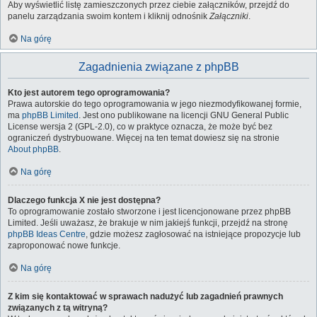
Aby wyświetlić listę zamieszczonych przez ciebie załączników, przejdź do
panelu zarządzania swoim kontem i kliknij odnośnik
Załączniki
.
Na górę
Zagadnienia związane z phpBB
Kto jest autorem tego oprogramowania?
Prawa autorskie do tego oprogramowania w jego niezmodyfikowanej formie,
ma
phpBB Limited
. Jest ono publikowane na licencji GNU General Public
License wersja 2 (GPL-2.0), co w praktyce oznacza, że może być bez
ograniczeń dystrybuowane. Więcej na ten temat dowiesz się na stronie
About phpBB
.
Na górę
Dlaczego funkcja X nie jest dostępna?
To oprogramowanie zostało stworzone i jest licencjonowane przez phpBB
Limited. Jeśli uważasz, że brakuje w nim jakiejś funkcji, przejdź na stronę
phpBB Ideas Centre
, gdzie możesz zagłosować na istniejące propozycje lub
zaproponować nowe funkcje.
Na górę
Z kim się kontaktować w sprawach nadużyć lub zagadnień prawnych
związanych z tą witryną?