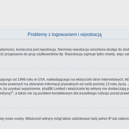
Problemy z logowaniem i rejestracją
iadomości, konieczna jest rejestracja. Niemniej rejestracja umożliwia dostęp do dod
 przypisania do grup użytkowników itp. Rejestracja zajmuje tylko chwilę, więc zal
ującego od 1998 roku w USA, nakładającego na właścicieli stron internetowych, kt
nów prawnych na zbieranie informacji prywatnych od osób poniżej 13 roku życia. 
em, by uzyskać wyjaśnienie. phpBB Limited i właściciele tej witryny nie dostarcza
tryną?”, a także nie są punktem kontaktowym dla wszelkiego rodzaju porad praw
ały się nowe osoby. Właściciel witryny mógł także zablokować twój adres IP lub zab