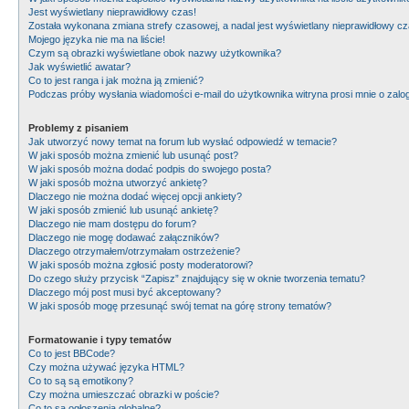
Jest wyświetlany nieprawidłowy czas!
Została wykonana zmiana strefy czasowej, a nadal jest wyświetlany nieprawidłowy cz
Mojego języka nie ma na liście!
Czym są obrazki wyświetlane obok nazwy użytkownika?
Jak wyświetlić awatar?
Co to jest ranga i jak można ją zmienić?
Podczas próby wysłania wiadomości e-mail do użytkownika witryna prosi mnie o zal
Problemy z pisaniem
Jak utworzyć nowy temat na forum lub wysłać odpowiedź w temacie?
W jaki sposób można zmienić lub usunąć post?
W jaki sposób można dodać podpis do swojego posta?
W jaki sposób można utworzyć ankietę?
Dlaczego nie można dodać więcej opcji ankiety?
W jaki sposób zmienić lub usunąć ankietę?
Dlaczego nie mam dostępu do forum?
Dlaczego nie mogę dodawać załączników?
Dlaczego otrzymałem/otrzymałam ostrzeżenie?
W jaki sposób można zgłosić posty moderatorowi?
Do czego służy przycisk “Zapisz” znajdujący się w oknie tworzenia tematu?
Dlaczego mój post musi być akceptowany?
W jaki sposób mogę przesunąć swój temat na górę strony tematów?
Formatowanie i typy tematów
Co to jest BBCode?
Czy można używać języka HTML?
Co to są są emotikony?
Czy można umieszczać obrazki w poście?
Co to są ogłoszenia globalne?