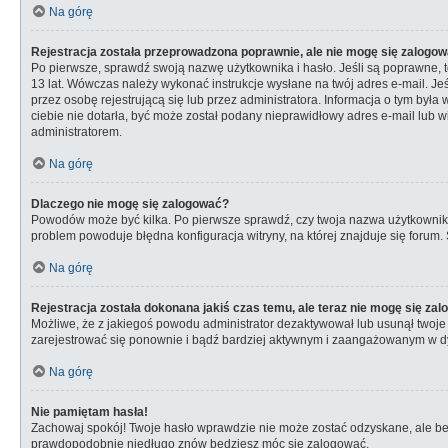
Na górę
Rejestracja została przeprowadzona poprawnie, ale nie mogę się zalogow
Po pierwsze, sprawdź swoją nazwę użytkownika i hasło. Jeśli są poprawne, t
13 lat. Wówczas należy wykonać instrukcje wysłane na twój adres e-mail. Je
przez osobę rejestrującą się lub przez administratora. Informacja o tym była
ciebie nie dotarła, być może został podany nieprawidłowy adres e-mail lub w
administratorem.
Na górę
Dlaczego nie mogę się zalogować?
Powodów może być kilka. Po pierwsze sprawdź, czy twoja nazwa użytkownika i 
problem powoduje błędna konfiguracja witryny, na której znajduje się forum.
Na górę
Rejestracja została dokonana jakiś czas temu, ale teraz nie mogę się za
Możliwe, że z jakiegoś powodu administrator dezaktywował lub usunął twoje ko
zarejestrować się ponownie i bądź bardziej aktywnym i zaangażowanym w d
Na górę
Nie pamiętam hasła!
Zachowaj spokój! Twoje hasło wprawdzie nie może zostać odzyskane, ale bez 
prawdopodobnie niedługo znów będziesz móc się zalogować.