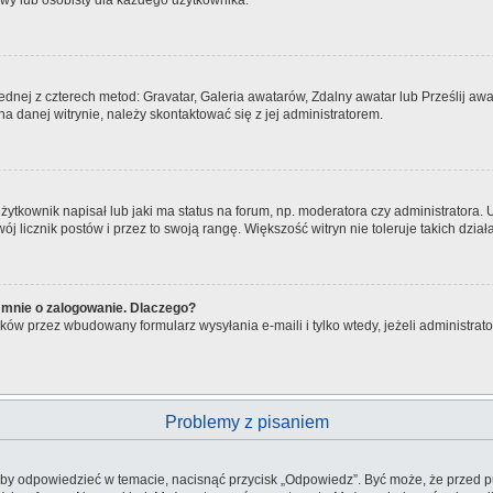
owy lub osobisty dla każdego użytkownika.
jednej z czterech metod: Gravatar, Galeria awatarów, Zdalny awatar lub Prześlij a
a danej witrynie, należy skontaktować się z jej administratorem.
tkownik napisał lub jaki ma status na forum, np. moderatora czy administratora.
wój licznik postów i przez to swoją rangę. Większość witryn nie toleruje takich dzia
 mnie o zalogowanie. Dlaczego?
ów przez wbudowany formularz wysyłania e-maili i tylko wtedy, jeżeli administra
Problemy z pisaniem
aby odpowiedzieć w temacie, nacisnąć przycisk „Odpowiedz”. Być może, że przed p