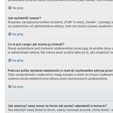
wyświetlany powyżej nazwy użytkownika jest znany jako awatar i jest unikat
Na górę
Jak wyświetlić awatar?
W panelu zarządzania kontem na karcie „Profil” w sekcji „Awatar”, używając 
są uzależnione od administratora witryny. Jeśli nie można używać awatarów n
Na górę
Co to jest ranga i jak można ją zmienić?
Rangi wyświetlane pod nazwami użytkowników oznaczają, ile postów dany uży
je administrator witryny. Nie należy pisać postów tylko po to, aby zwiększyć s
Na górę
Podczas próby wysłania wiadomości e-mail do użytkownika witryna prosi
Tylko zarejestrowani użytkownicy mogą wysyłać e-maile do innych użytkownik
systemu poczty elektronicznej witryny przez anonimowych użytkowników.
Na górę
Jak utworzyć nowy temat na forum lub wysłać odpowiedź w temacie?
Aby utworzyć nowy temat na forum, należy nacisnąć przycisk „Nowy temat”, 