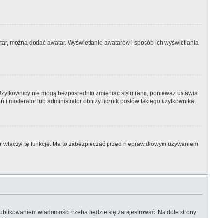
watar, można dodać awatar. Wyświetlanie awatarów i sposób ich wyświetlania
 Użytkownicy nie mogą bezpośrednio zmieniać stylu rang, ponieważ ustawia
łań i moderator lub administrator obniży licznik postów takiego użytkownika.
tor włączył tę funkcję. Ma to zabezpieczać przed nieprawidłowym używaniem
ublikowaniem wiadomości trzeba będzie się zarejestrować. Na dole strony