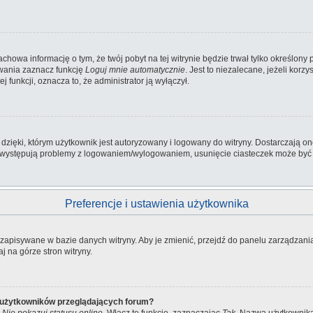
zachowa informację o tym, że twój pobyt na tej witrynie będzie trwał tylko określo
wania zaznacz funkcję
Loguj mnie automatycznie
. Jest to niezalecane, jeżeli kor
ej funkcji, oznacza to, że administrator ją wyłączył.
ięki, którym użytkownik jest autoryzowany i logowany do witryny. Dostarczają one 
li występują problemy z logowaniem/wylogowaniem, usunięcie ciasteczek może by
Preferencje i ustawienia użytkownika
ą zapisywane w bazie danych witryny. Aby je zmienić, przejdź do panelu zarządza
j na górze stron witryny.
e użytkowników przeglądających forum?