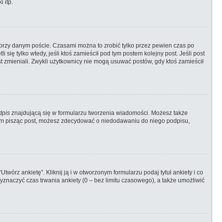
 itp.
przy danym poście. Czasami można to zrobić tylko przez pewien czas po
i się tylko wtedy, jeśli ktoś zamieścił pod tym postem kolejny post. Jeśli post
ost zmieniali. Zwykli użytkownicy nie mogą usuwać postów, gdy ktoś zamieścił
dpis
znajdującą się w formularzu tworzenia wiadomości. Możesz także
zem pisząc post, możesz zdecydować o niedodawaniu do niego podpisu,
wórz ankietę”. Kliknij ją i w otworzonym formularzu podaj tytuł ankiety i co
znaczyć czas trwania ankiety (0 – bez limitu czasowego), a także umożliwić