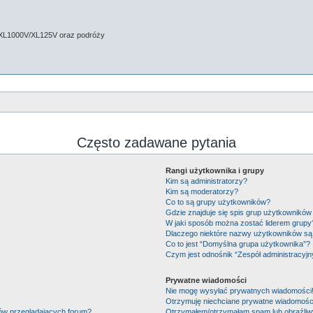
 XL1000V/XL125V oraz podróży
Często zadawane pytania
Rangi użytkownika i grupy
Kim są administratorzy?
Kim są moderatorzy?
Co to są grupy użytkowników?
Gdzie znajduje się spis grup użytkowników
W jaki sposób można zostać liderem grupy
Dlaczego niektóre nazwy użytkowników są 
Co to jest “Domyślna grupa użytkownika”?
Czym jest odnośnik “Zespół administracyjn
Prywatne wiadomości
Nie mogę wysyłać prywatnych wiadomości
Otrzymuję niechciane prywatne wiadomośc
ków przeglądających forum?
Otrzymałem/otrzymałam spam lub obraźliwy 