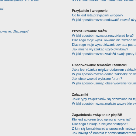
as!
Przyjaciele i wrogowie
Co to jest lista przyjaciół i wrogów?
W jaki sposób można dodawać/usuwać użytk
Przeszukiwanie forów
ogowanie. Dlaczego?
W jaki sposób można przeszukiwać fora?
Dlaczego moje wyszukiwanie nie zwraca 
Dlaczego moje wyszukiwanie zwraca pustą
Jak można wyszukać użytkowników?
W jaki sposób można znaleźć swoje posty 
Obserwowanie tematów i zakładki
Jaka jest różnica między dodaniem zakład
W jaki sposób można dodać zakładkę do w
Jak obserwować wybrane forum?
W jaki sposób usunąć obserwowanie forum
Załączniki
Jakie typy załączników są dozwolone na tej
W jaki sposób można znaleźć wszystkie sw
Zagadnienia związane z phpBB
Kto jest autorem tego oprogramowania?
Dlaczego funkcja X nie jest dostępna?
Z kim się kontaktować w sprawach nadużyć
Jak nawiązać kontakt z administratorem wi