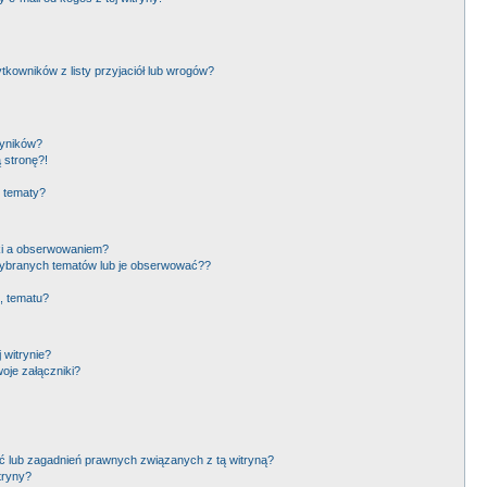
owników z listy przyjaciół lub wrogów?
wyników?
 stronę?!
i tematy?
ki a obserwowaniem?
ybranych tematów lub je obserwować??
, tematu?
 witrynie?
oje załączniki?
 lub zagadnień prawnych związanych z tą witryną?
tryny?