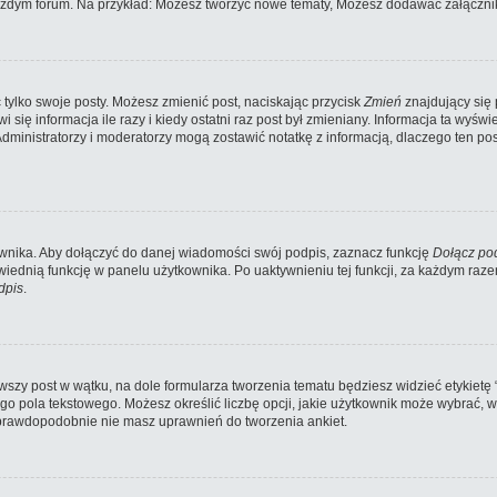
każdym forum. Na przykład: Możesz tworzyć nowe tematy, Możesz dodawać załączniki
tylko swoje posty. Możesz zmienić post, naciskając przycisk
Zmień
znajdujący się 
ię informacja ile razy i kiedy ostatni raz post był zmieniany. Informacja ta wyświetl
 Administratorzy i moderatorzy mogą zostawić notatkę z informacją, dlaczego ten p
wnika. Aby dołączyć do danej wiadomości swój podpis, zaznacz funkcję
Dołącz po
ednią funkcję w panelu użytkownika. Po uaktywnieniu tej funkcji, za każdym ra
dpis
.
szy post w wątku, na dole formularza tworzenia tematu będziesz widzieć etykietę “Ut
pola tekstowego. Możesz określić liczbę opcji, jakie użytkownik może wybrać, wy
 prawdopodobnie nie masz uprawnień do tworzenia ankiet.