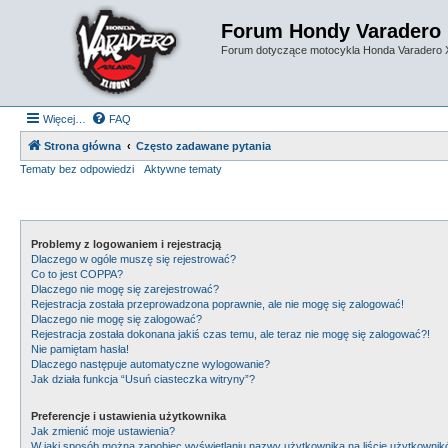
Forum Hondy Varadero
Forum dotyczące motocykla Honda Varadero
Więcej…
FAQ
Strona główna
Często zadawane pytania
Tematy bez odpowiedzi
Aktywne tematy
Problemy z logowaniem i rejestracją
Dlaczego w ogóle muszę się rejestrować?
Co to jest COPPA?
Dlaczego nie mogę się zarejestrować?
Rejestracja została przeprowadzona poprawnie, ale nie mogę się zalogować!
Dlaczego nie mogę się zalogować?
Rejestracja została dokonana jakiś czas temu, ale teraz nie mogę się zalogować?!
Nie pamiętam hasła!
Dlaczego następuje automatyczne wylogowanie?
Jak działa funkcja “Usuń ciasteczka witryny”?
Preferencje i ustawienia użytkownika
Jak zmienić moje ustawienia?
W jaki sposób można zapobiec wyświetlaniu nazwy użytkownika na liście użytkowni