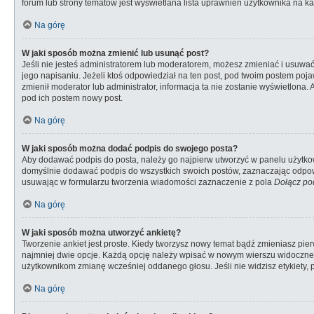
forum lub strony tematów jest wyświetlana lista uprawnień użytkownika na 
Na górę
W jaki sposób można zmienić lub usunąć post?
Jeśli nie jesteś administratorem lub moderatorem, możesz zmieniać i usuwać 
jego napisaniu. Jeżeli ktoś odpowiedział na ten post, pod twoim postem pojawi s
zmienił moderator lub administrator, informacja ta nie zostanie wyświetlona.
pod ich postem nowy post.
Na górę
W jaki sposób można dodać podpis do swojego posta?
Aby dodawać podpis do posta, należy go najpierw utworzyć w panelu użytko
domyślnie dodawać podpis do wszystkich swoich postów, zaznaczając odpowi
usuwając w formularzu tworzenia wiadomości zaznaczenie z pola
Dołącz po
Na górę
W jaki sposób można utworzyć ankietę?
Tworzenie ankiet jest proste. Kiedy tworzysz nowy temat bądź zmieniasz pierw
najmniej dwie opcje. Każdą opcję należy wpisać w nowym wierszu widocznego 
użytkownikom zmianę wcześniej oddanego głosu. Jeśli nie widzisz etykiety,
Na górę