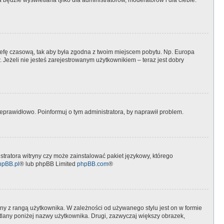
będzie wyświetlana tylko dla administratorów, moderatorów i dla ciebie.
 strefę czasową, tak aby była zgodna z twoim miejscem pobytu. Np. Europa
 Jeżeli nie jesteś zarejestrowanym użytkownikiem – teraz jest dobry
eprawidłowo. Poinformuj o tym administratora, by naprawił problem.
stratora witryny czy może zainstalować pakiet językowy, którego
hpBB.pl
® lub phpBB Limited
phpBB.com
®
ny z rangą użytkownika. W zależności od używanego stylu jest on w formie
etlany poniżej nazwy użytkownika. Drugi, zazwyczaj większy obrazek,