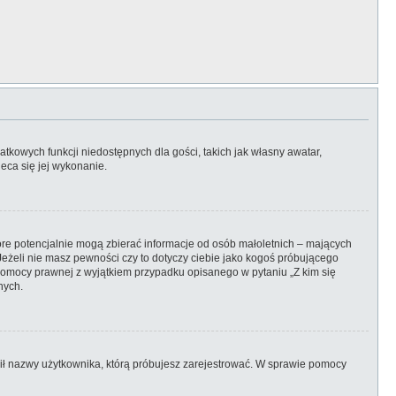
atkowych funkcji niedostępnych dla gości, takich jak własny awatar,
eca się jej wykonanie.
óre potencjalnie mogą zbierać informacje od osób małoletnich – mających
Jeżeli nie masz pewności czy to dotyczy ciebie jako kogoś próbującego
ją pomocy prawnej z wyjątkiem przypadku opisanego w pytaniu „Z kim się
nych.
ronił nazwy użytkownika, którą próbujesz zarejestrować. W sprawie pomocy