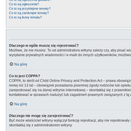
Co to są ogłoszenia?
Co to są przyklejone tematy?
Co to są zamknięte tematy?
Co to są ikony tematu?
Dlaczego w ogóle muszę się rejestrować?
Możliwe, że nie musisz. To od administratora witryny zależy czy, aby pisać w
wysyłanie prywatnych wiadomości i e-maili do innych użytkowników, możliwość
Na górę
Co to jest COPPA?
COPPA, to skrót od Child Online Privacy and Protection Act – prawa obowiąz
mniej niż 13 lat – obowiązek posiadania pisemnej zgody rodziców lub opieku
zarejestrować się na danej witrynie internetowej – skontaktuj się z prawniki
kontaktować w sprawach nadużyć lub zagadnień prawnych związanych z tą wi
Na górę
Dlaczego nie mogę się zarejestrować?
Być może właściciel witryny wyłączył funkcję rejestracji, aby nie rejestrow
skontaktuj się z administratorem witryny.