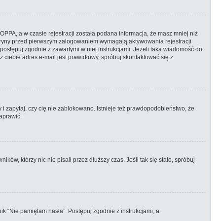
PPA, a w czasie rejestracji została podana informacja, że masz mniej niż
 witryny przed pierwszym zalogowaniem wymagają aktywowania rejestracji
, postępuj zgodnie z zawartymi w niej instrukcjami. Jeżeli taka wiadomość do
 ciebie adres e-mail jest prawidłowy, spróbuj skontaktować się z
 i zapytaj, czy cię nie zablokowano. Istnieje też prawdopodobieństwo, że
aprawić.
w, którzy nic nie pisali przez dłuższy czas. Jeśli tak się stało, spróbuj
k “Nie pamiętam hasła”. Postępuj zgodnie z instrukcjami, a