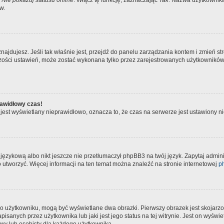
a
Nie pokazuj statusu online
. Włącz tę funkcję, zaznaczając
Tak
. Nazwa użytkownika 
w.
ię znajdujesz. Jeśli tak właśnie jest, przejdź do panelu zarządzania kontem i zmień
kszości ustawień, może zostać wykonana tylko przez zarejestrowanych użytkowników.
rawidłowy czas!
jest wyświetlany nieprawidłowo, oznacza to, że czas na serwerze jest ustawiony ni
językową albo nikt jeszcze nie przetłumaczył phpBB3 na twój język. Zapytaj admini
go utworzyć. Więcej informacji na ten temat można znaleźć na stronie internetowej
p
 o użytkowniku, mogą być wyświetlane dwa obrazki. Pierwszy obrazek jest skojarzo
sanych przez użytkownika lub jaki jest jego status na tej witrynie. Jest on wyświ