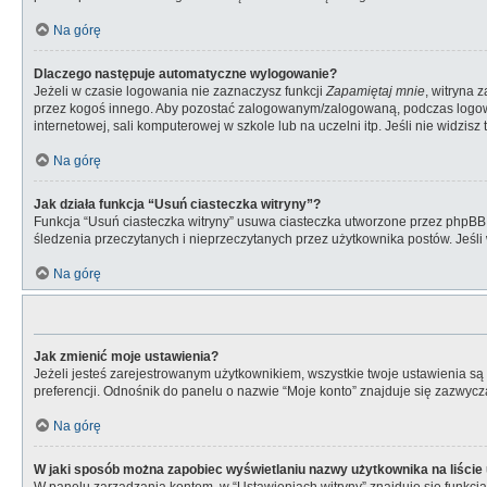
Na górę
Dlaczego następuje automatyczne wylogowanie?
Jeżeli w czasie logowania nie zaznaczysz funkcji
Zapamiętaj mnie
, witryna 
przez kogoś innego. Aby pozostać zalogowanym/zalogowaną, podczas logo
internetowej, sali komputerowej w szkole lub na uczelni itp. Jeśli nie widzisz t
Na górę
Jak działa funkcja “Usuń ciasteczka witryny”?
Funkcja “Usuń ciasteczka witryny” usuwa ciasteczka utworzone przez phpBB dz
śledzenia przeczytanych i nieprzeczytanych przez użytkownika postów. Jeś
Na górę
Jak zmienić moje ustawienia?
Jeżeli jesteś zarejestrowanym użytkownikiem, wszystkie twoje ustawienia s
preferencji. Odnośnik do panelu o nazwie “Moje konto” znajduje się zazwycza
Na górę
W jaki sposób można zapobiec wyświetlaniu nazwy użytkownika na liści