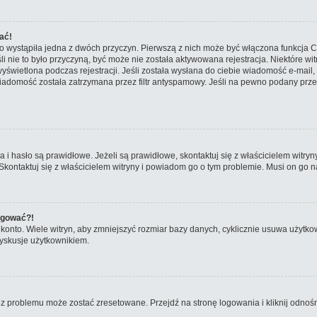
ać!
o wystąpiła jedna z dwóch przyczyn. Pierwszą z nich może być włączona funkcja CO
śli nie to było przyczyną, być może nie została aktywowana rejestracja. Niektóre
 wyświetlona podczas rejestracji. Jeśli została wysłana do ciebie wiadomość e-mail
iadomość została zatrzymana przez filtr antyspamowy. Jeśli na pewno podany przez
hasło są prawidłowe. Jeżeli są prawidłowe, skontaktuj się z właścicielem witryny
 Skontaktuj się z właścicielem witryny i powiadom go o tym problemie. Musi on go n
logować?!
nto. Wiele witryn, aby zmniejszyć rozmiar bazy danych, cyklicznie usuwa użytkownikó
yskusje użytkownikiem.
problemu może zostać zresetowane. Przejdź na stronę logowania i kliknij odnośni