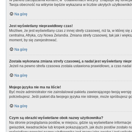
W panelu zarządzania kontem, w “Ustawieniach witryny” znajduje się funkcj
Twoja obecność na witrynie będzie wykazana w liczbie ukrytych użytkownikó
Na górę
Jest wyświetlany nieprawidłowy czas!
Możliwe, że jest wyświetlany czas z innej strefy czasowej, niż ta, w której s
centralna, Afryka, czy Nowa Zelandia. Zmiana strefy czasowej, tak jak i wię
moment, by się zarejestrować.
Na górę
Została wykonana zmiana strefy czasowej, a nadal jest wyświetlany niep
Jeżeli na pewno strefa czasowa została ustawiona prawidłowo, a czas nadal 
Na górę
Mojego języka nie ma na liście!
Być może administrator nie zainstalował pakietu zawierającego twoją wersję 
potrzebujesz. Jeśli pakiet dla twojego języka nie istnieje, może spróbujesz 
Na górę
Czym są obrazki wyświetlane obok nazwy użytkownika?
Na stronie przeglądania postów, w miejscu, gdzie są wyświetlane informacje
gwiazdek, kwadracików lub kropek pokazujących, jak dużo postów zostało napi