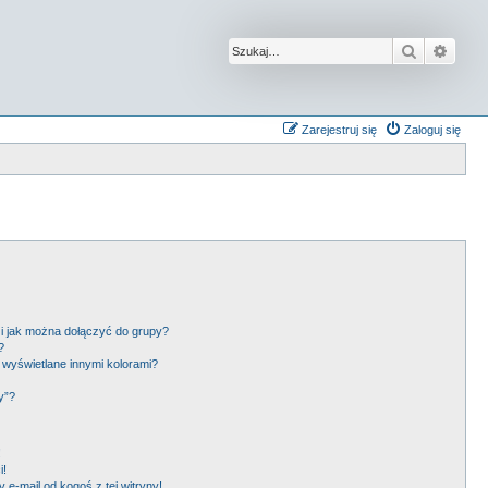
Szukaj
Wysz
Zarejestruj się
Zaloguj się
 i jak można dołączyć do grupy?
?
wyświetlane innymi kolorami?
y”?
!
i!
e-mail od kogoś z tej witryny!