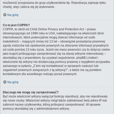
możliwość przypisania do grup użytkowników itp. Rejestracja zajmuje tylko
chwilę, więc zaleca się jej wykonanie.
Na górę
Co to jest COPPA?
COPPA, to skrót od Child Online Privacy and Protection Act – prawa
obowiązującego od 1998 roku w USA, nakładającego na właścicieli stron
internetowych, które potencjalnie mogą zbierać informacje od osób
małoletnich – mających mniej niż 13 lat – obowiązek posiadania pisemnej
zgody rodziców lub opiekunów prawnych na zbieranie informacji prywatnych
od osób poniżej 13 roku życia. Jeżeli nie masz pewności czy to dotyczy ciebie
jako kogoś próbującego zarejestrować się na danej witrynie internetowej –
skontaktuj się z prawnikiem, by uzyskać wyjaśnienie. phpBB Limited i
właściciele tej witryny nie dostarczają pomocy prawnej z wyjątkiem przypadku
opisanego w pytaniu „Z kim się kontaktować w sprawach nadużyć lub
zagadnień prawnych związanych z tą witryną?”, a także nie są punktem
kontaktowym dla wszelkiego rodzaju porad prawnych.
Na górę
Dlaczego nie mogę się zarejestrować?
Być może właściciel witryny wyłączył funkcję rejestracji, aby nie rejestrowały
się nowe osoby. Właściciel witryny mógł także zablokować twój adres IP lub
zabronił nazwy użytkownika, którą próbujesz zarejestrować. W sprawie
pomocy skontaktuj się z administratorem witryny.