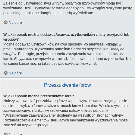
Zależnie od używanego stylu witryny, posty tych użytkowników mogą być
wyróżniane. Jeśli użytkownik zostanie dodany do listy wrogów, wszystkie posty
przez niego napisane domyślnie nie będą wyświetlane.
Na górę
W jaki sposób można dodawać/usuwać użytkowników z listy przyjaciół lub
wrogów?
Można dodawać użytkowników na dwa sposoby. Po pierwsze, klikając w
profilu wybranego użytkownika odnośnik
Dodaj do przyjaciół
lub
Dodaj do
wrogów
. Po drugie, przejść do panelu zarządzania swoim kontem i tam na
karcie
Przyjaciele i wrogowie
wprowadzić odpowiednie dane użytkownika. Na
tej samej karcie można także usuwać użytkowników z list.
Na górę
Przeszukiwanie forów
W jaki sposób można przeszukiwać fora?
Należy wprowadzić poszukiwaną frazę w pole wyszukiwania znajdujące się
na stronie wykazu forów, a także stronach forów i tematów. W celu uzyskania
zaawansowanych funkcji wyszukiwania należy kliknąć odnośnik
“Wyszukiwanie zaawansowane” dostępny na wszystkich stronach witryny.
Rozmieszczenie elementów sterujących mechanizmem wyszukiwania może
zależeć od używanego stylu.
Na górę