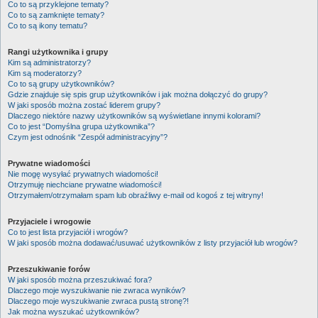
Co to są przyklejone tematy?
Co to są zamknięte tematy?
Co to są ikony tematu?
Rangi użytkownika i grupy
Kim są administratorzy?
Kim są moderatorzy?
Co to są grupy użytkowników?
Gdzie znajduje się spis grup użytkowników i jak można dołączyć do grupy?
W jaki sposób można zostać liderem grupy?
Dlaczego niektóre nazwy użytkowników są wyświetlane innymi kolorami?
Co to jest “Domyślna grupa użytkownika”?
Czym jest odnośnik “Zespół administracyjny”?
Prywatne wiadomości
Nie mogę wysyłać prywatnych wiadomości!
Otrzymuję niechciane prywatne wiadomości!
Otrzymałem/otrzymałam spam lub obraźliwy e-mail od kogoś z tej witryny!
Przyjaciele i wrogowie
Co to jest lista przyjaciół i wrogów?
W jaki sposób można dodawać/usuwać użytkowników z listy przyjaciół lub wrogów?
Przeszukiwanie forów
W jaki sposób można przeszukiwać fora?
Dlaczego moje wyszukiwanie nie zwraca wyników?
Dlaczego moje wyszukiwanie zwraca pustą stronę?!
Jak można wyszukać użytkowników?