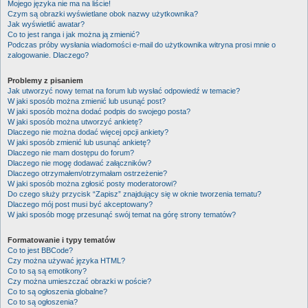
Mojego języka nie ma na liście!
Czym są obrazki wyświetlane obok nazwy użytkownika?
Jak wyświetlić awatar?
Co to jest ranga i jak można ją zmienić?
Podczas próby wysłania wiadomości e-mail do użytkownika witryna prosi mnie o
zalogowanie. Dlaczego?
Problemy z pisaniem
Jak utworzyć nowy temat na forum lub wysłać odpowiedź w temacie?
W jaki sposób można zmienić lub usunąć post?
W jaki sposób można dodać podpis do swojego posta?
W jaki sposób można utworzyć ankietę?
Dlaczego nie można dodać więcej opcji ankiety?
W jaki sposób zmienić lub usunąć ankietę?
Dlaczego nie mam dostępu do forum?
Dlaczego nie mogę dodawać załączników?
Dlaczego otrzymałem/otrzymałam ostrzeżenie?
W jaki sposób można zgłosić posty moderatorowi?
Do czego służy przycisk “Zapisz” znajdujący się w oknie tworzenia tematu?
Dlaczego mój post musi być akceptowany?
W jaki sposób mogę przesunąć swój temat na górę strony tematów?
Formatowanie i typy tematów
Co to jest BBCode?
Czy można używać języka HTML?
Co to są są emotikony?
Czy można umieszczać obrazki w poście?
Co to są ogłoszenia globalne?
Co to są ogłoszenia?