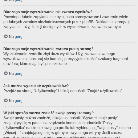
Dlaczego moje wyszukiwanie nie zwraca wyników?
Prawdopodobnie zapytanie nie było jasno sprecyzowane i zawierało wiele
podobnych zwrotów niezindeksowanych przez phpBB. Dokładnie sprecyzuj
zapytanie – użyj funkcji dostępnych w wyszukiwaniu zaawansowanym.
Na górę
Dlaczego moje wyszukiwanie zwraca pustą stronę?!
Wyszukiwanie zwróciło zbyt dużo wyników. Użyj zaawansowanego
wyszukiwania i postaraj się bardziej precyzyjnie określić szukany fragment
oraz fora, które mają być przeszukane.
Na górę
Jak można wyszukać użytkowników?
Przejdź na stronę “Użytkownicy” i kliknij odnośnik “Znajdź użytkownika”.
Na górę
W jaki sposób można znaleźć swoje posty i tematy?
Swoje posty można znaleźć, klikając odnośnik “Wyświetl moje posty”
znajdujący się w panelu zarządzania kontem lub odnośnik “Posty
użytkownika” na stronie swojego profilu lub wybierając „Twoje posty” z menu
„Więcej…” znajdującego się w górnym lewym rogu witryny. Jeśli chcesz
wyszukać swoje tematy, użyj strony wyszukiwania zaawansowanego i