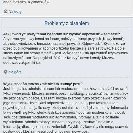
anonimowych użytkowników.
Na górę
Problemy z pisaniem
Jak utworzyć nowy temat na forum lub wysłać odpowiedź w temacie?
Aby utworzyć nowy temat na forum, należy nacisnąć przycisk „Nowy temat”,
aby odpowiedzieć w temacie, nacisnąć przycisk „Odpowiedz”. Być może, że
przed publikowaniem wiadomości trzeba będzie się zarejestrować. Na dole
strony forum lub strony tematów jest wyświetlana lista uprawnień użytkownika
na każdym forum. Na przykład: Możesz tworzyć nowe tematy, Możesz
dodawać załączniki itp.
Na górę
W jaki sposób można zmienić lub usunąć post?
Jeśli nie jesteś administratorem lub moderatorem, możesz zmieniać i usuwać
tylko swoje posty. Możesz zmienić post, naciskając przycisk
Zmień
znajdujący
się przy danym poście. Czasami można to zrobić tylko przez pewien czas po
jego napisaniu. Jeżeli ktoś odpowiedział na ten post, pod twoim postem
pojawi się informacja ile razy i kiedy ostatni raz post był zmieniany. Informacja
ta wyświetli się tylko wtedy, jeśli ktoś zamieścił pod tym postem kolejny post.
Jeśli post zmienił moderator lub administrator, informacja ta nie zostanie
wyświetlona. Administratorzy i moderatorzy mogą zostawić notatkę z
informacją, dlaczego ten post zmieniali. Zwykli użytkownicy nie mogą usuwać
postów, gdy ktoś zamieścił pod ich postem nowy post.