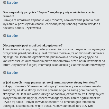
Na górę
Do czego służy przycisk “Zapisz” znajdujący się w oknie tworzenia
tematu?
Funkcja ta umożliwia zapisanie kopii roboczej i dokończenie pisania oraz
wysłanie w późniejszym czasie. Zapisaną kopię roboczą można wczytać z
poziomu panelu użytkownika.
Na górę
Dlaczego mój post musi być akceptowany?
Administrator witryny mógł zadecydować, że posty na danym forum wymagają
przejrzenia przed publikacją. Jest również możliwe, że administrator umieścił
cię w grupie, która ma ograniczenia publikowania postów polegające na
konieczności ich akceptowania przez moderatorów przed opublikowaniem na
forum. Aby uzyskać więcej informacji, skontaktuj się z administratorem witryny.
Na górę
W jaki sposób mogę przesunąć swój temat na górę strony tematów?
Klikając odnośnik “Przesuń temat w górę”, znajdujący się w widoku tematu
zazwyczaj na dole strony, możesz przesunąć go na samą górę pierwszej
strony forum. Jeśli nie widać takiego odnośnika, oznacza to, że funkcja ta jest
wyłączona lub nie upłynął jeszcze wymagany czas, zanim będzie możliwe
użycie tej funkcji. Innym, łatwym sposobem na przesunięcie tematu na
początek, jest napisanie w nim posta. Należy pamiętać, aby przy tym