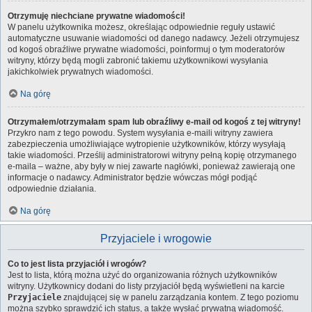
Otrzymuję niechciane prywatne wiadomości!
W panelu użytkownika możesz, określając odpowiednie reguły ustawić
automatyczne usuwanie wiadomości od danego nadawcy. Jeżeli otrzymujesz
od kogoś obraźliwe prywatne wiadomości, poinformuj o tym moderatorów
witryny, którzy będą mogli zabronić takiemu użytkownikowi wysyłania
jakichkolwiek prywatnych wiadomości.
Na górę
Otrzymałem/otrzymałam spam lub obraźliwy e-mail od kogoś z tej witryny!
Przykro nam z tego powodu. System wysyłania e-maili witryny zawiera
zabezpieczenia umożliwiające wytropienie użytkowników, którzy wysyłają
takie wiadomości. Prześlij administratorowi witryny pełną kopię otrzymanego
e-maila – ważne, aby były w niej zawarte nagłówki, ponieważ zawierają one
informacje o nadawcy. Administrator będzie wówczas mógł podjąć
odpowiednie działania.
Na górę
Przyjaciele i wrogowie
Co to jest lista przyjaciół i wrogów?
Jest to lista, którą można użyć do organizowania różnych użytkowników
witryny. Użytkownicy dodani do listy przyjaciół będą wyświetleni na karcie
Przyjaciele
znajdującej się w panelu zarządzania kontem. Z tego poziomu
można szybko sprawdzić ich status, a także wysłać prywatną wiadomość.