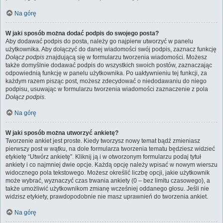
Na górę
W jaki sposób można dodać podpis do swojego posta?
Aby dodawać podpis do posta, należy go najpierw utworzyć w panelu
użytkownika. Aby dołączyć do danej wiadomości swój podpis, zaznacz funkcję
Dołącz podpis
znajdującą się w formularzu tworzenia wiadomości. Możesz
także domyślnie dodawać podpis do wszystkich swoich postów, zaznaczając
odpowiednią funkcję w panelu użytkownika. Po uaktywnieniu tej funkcji, za
każdym razem pisząc post, możesz zdecydować o niedodawaniu do niego
podpisu, usuwając w formularzu tworzenia wiadomości zaznaczenie z pola
Dołącz podpis
.
Na górę
W jaki sposób można utworzyć ankietę?
Tworzenie ankiet jest proste. Kiedy tworzysz nowy temat bądź zmieniasz
pierwszy post w wątku, na dole formularza tworzenia tematu będziesz widzieć
etykietę “Utwórz ankietę”. Kliknij ją i w otworzonym formularzu podaj tytuł
ankiety i co najmniej dwie opcje. Każdą opcję należy wpisać w nowym wierszu
widocznego pola tekstowego. Możesz określić liczbę opcji, jakie użytkownik
może wybrać, wyznaczyć czas trwania ankiety (0 – bez limitu czasowego), a
także umożliwić użytkownikom zmianę wcześniej oddanego głosu. Jeśli nie
widzisz etykiety, prawdopodobnie nie masz uprawnień do tworzenia ankiet.
Na górę