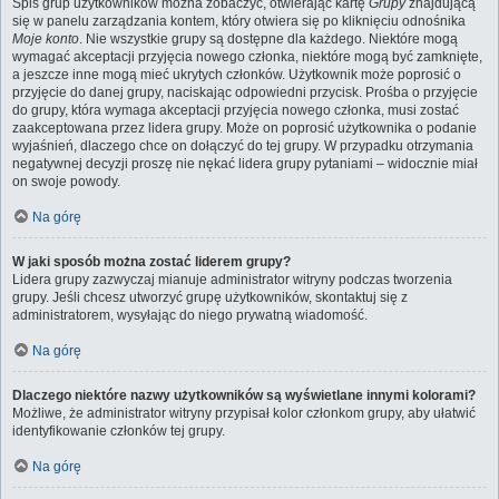
Spis grup użytkowników można zobaczyć, otwierając kartę
Grupy
znajdującą
się w panelu zarządzania kontem, który otwiera się po kliknięciu odnośnika
Moje konto
. Nie wszystkie grupy są dostępne dla każdego. Niektóre mogą
wymagać akceptacji przyjęcia nowego członka, niektóre mogą być zamknięte,
a jeszcze inne mogą mieć ukrytych członków. Użytkownik może poprosić o
przyjęcie do danej grupy, naciskając odpowiedni przycisk. Prośba o przyjęcie
do grupy, która wymaga akceptacji przyjęcia nowego członka, musi zostać
zaakceptowana przez lidera grupy. Może on poprosić użytkownika o podanie
wyjaśnień, dlaczego chce on dołączyć do tej grupy. W przypadku otrzymania
negatywnej decyzji proszę nie nękać lidera grupy pytaniami – widocznie miał
on swoje powody.
Na górę
W jaki sposób można zostać liderem grupy?
Lidera grupy zazwyczaj mianuje administrator witryny podczas tworzenia
grupy. Jeśli chcesz utworzyć grupę użytkowników, skontaktuj się z
administratorem, wysyłając do niego prywatną wiadomość.
Na górę
Dlaczego niektóre nazwy użytkowników są wyświetlane innymi kolorami?
Możliwe, że administrator witryny przypisał kolor członkom grupy, aby ułatwić
identyfikowanie członków tej grupy.
Na górę