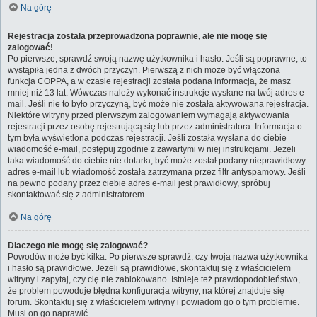
Na górę
Rejestracja została przeprowadzona poprawnie, ale nie mogę się
zalogować!
Po pierwsze, sprawdź swoją nazwę użytkownika i hasło. Jeśli są poprawne, to
wystąpiła jedna z dwóch przyczyn. Pierwszą z nich może być włączona
funkcja COPPA, a w czasie rejestracji została podana informacja, że masz
mniej niż 13 lat. Wówczas należy wykonać instrukcje wysłane na twój adres e-
mail. Jeśli nie to było przyczyną, być może nie została aktywowana rejestracja.
Niektóre witryny przed pierwszym zalogowaniem wymagają aktywowania
rejestracji przez osobę rejestrującą się lub przez administratora. Informacja o
tym była wyświetlona podczas rejestracji. Jeśli została wysłana do ciebie
wiadomość e-mail, postępuj zgodnie z zawartymi w niej instrukcjami. Jeżeli
taka wiadomość do ciebie nie dotarła, być może został podany nieprawidłowy
adres e-mail lub wiadomość została zatrzymana przez filtr antyspamowy. Jeśli
na pewno podany przez ciebie adres e-mail jest prawidłowy, spróbuj
skontaktować się z administratorem.
Na górę
Dlaczego nie mogę się zalogować?
Powodów może być kilka. Po pierwsze sprawdź, czy twoja nazwa użytkownika
i hasło są prawidłowe. Jeżeli są prawidłowe, skontaktuj się z właścicielem
witryny i zapytaj, czy cię nie zablokowano. Istnieje też prawdopodobieństwo,
że problem powoduje błędna konfiguracja witryny, na której znajduje się
forum. Skontaktuj się z właścicielem witryny i powiadom go o tym problemie.
Musi on go naprawić.