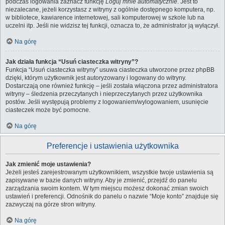
podczas logowania zaznacz funkcję
Loguj mnie automatycznie
. Jest to
niezalecane, jeżeli korzystasz z witryny z ogólnie dostępnego komputera, np.
w bibliotece, kawiarence internetowej, sali komputerowej w szkole lub na
uczelni itp. Jeśli nie widzisz tej funkcji, oznacza to, że administrator ją wyłączył.
Na górę
Jak działa funkcja “Usuń ciasteczka witryny”?
Funkcja “Usuń ciasteczka witryny” usuwa ciasteczka utworzone przez phpBB
dzięki, którym użytkownik jest autoryzowany i logowany do witryny.
Dostarczają one również funkcję – jeśli została włączona przez administratora
witryny – śledzenia przeczytanych i nieprzeczytanych przez użytkownika
postów. Jeśli występują problemy z logowaniem/wylogowaniem, usunięcie
ciasteczek może być pomocne.
Na górę
Preferencje i ustawienia użytkownika
Jak zmienić moje ustawienia?
Jeżeli jesteś zarejestrowanym użytkownikiem, wszystkie twoje ustawienia są
zapisywane w bazie danych witryny. Aby je zmienić, przejdź do panelu
zarządzania swoim kontem. W tym miejscu możesz dokonać zmian swoich
ustawień i preferencji. Odnośnik do panelu o nazwie “Moje konto” znajduje się
zazwyczaj na górze stron witryny.
Na górę