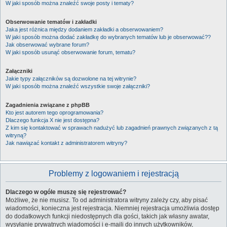
W jaki sposób można znaleźć swoje posty i tematy?
Obserwowanie tematów i zakładki
Jaka jest różnica między dodaniem zakładki a obserwowaniem?
W jaki sposób można dodać zakładkę do wybranych tematów lub je obserwować??
Jak obserwować wybrane forum?
W jaki sposób usunąć obserwowanie forum, tematu?
Załączniki
Jakie typy załączników są dozwolone na tej witrynie?
W jaki sposób można znaleźć wszystkie swoje załączniki?
Zagadnienia związane z phpBB
Kto jest autorem tego oprogramowania?
Dlaczego funkcja X nie jest dostępna?
Z kim się kontaktować w sprawach nadużyć lub zagadnień prawnych związanych z tą
witryną?
Jak nawiązać kontakt z administratorem witryny?
Problemy z logowaniem i rejestracją
Dlaczego w ogóle muszę się rejestrować?
Możliwe, że nie musisz. To od administratora witryny zależy czy, aby pisać
wiadomości, konieczna jest rejestracja. Niemniej rejestracja umożliwia dostęp
do dodatkowych funkcji niedostępnych dla gości, takich jak własny awatar,
wysyłanie prywatnych wiadomości i e-maili do innych użytkowników,