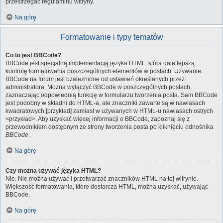
przestrzegać regulaminu witryny.
Na górę
Formatowanie i typy tematów
Co to jest BBCode?
BBCode jest specjalną implementacją języka HTML, która daje lepszą
kontrolę formatowania poszczególnych elementów w postach. Używanie
BBCode na forum jest uzależnione od ustawień określanych przez
administratora. Można wyłączyć BBCode w poszczególnych postach,
zaznaczając odpowiednią funkcję w formularzu tworzenia posta. Sam BBCode
jest podobny w składni do HTML-a, ale znaczniki zawarte są w nawiasach
kwadratowych [przykład] zamiast w używanych w HTML-u nawiasach ostrych
<przykład>. Aby uzyskać więcej informacji o BBCode, zapoznaj się z
przewodnikiem dostępnym ze strony tworzenia posta po kliknięciu odnośnika
BBCode
.
Na górę
Czy można używać języka HTML?
Nie. Nie można używać i przetwarzać znaczników HTML na tej witrynie.
Większość formatowania, które dostarcza HTML, można uzyskać, używając
BBCode.
Na górę