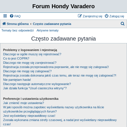
Forum Hondy Varadero
FAQ
Zarejestruj się
Zaloguj się
S
Strona główna
Często zadawane pytania
Tematy bez odpowiedzi
Aktywne tematy
z
Często zadawane pytania
u
k
Problemy z logowaniem i rejestracją
a
Dlaczego w ogóle muszę się rejestrować?
j
Co to jest COPPA?
Dlaczego nie mogę się zarejestrować?
Rejestracja została przeprowadzona poprawnie, ale nie mogę się zalogować!
Dlaczego nie mogę się zalogować?
Rejestracja została dokonana jakiś czas temu, ale teraz nie mogę się zalogować?!
Nie pamiętam hasła!
Dlaczego następuje automatyczne wylogowanie?
Jak działa funkcja “Usuń ciasteczka witryny”?
Preferencje i ustawienia użytkownika
Jak zmienić moje ustawienia?
W jaki sposób można zapobiec wyświetlaniu nazwy użytkownika na liście
użytkowników przeglądających forum?
Jest wyświetlany nieprawidłowy czas!
Została wykonana zmiana strefy czasowej, a nadal jest wyświetlany nieprawidłowy
czas!