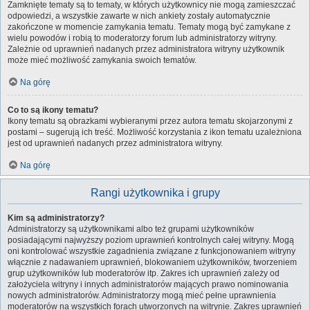
Zamknięte tematy są to tematy, w których użytkownicy nie mogą zamieszczać
odpowiedzi, a wszystkie zawarte w nich ankiety zostały automatycznie
zakończone w momencie zamykania tematu. Tematy mogą być zamykane z
wielu powodów i robią to moderatorzy forum lub administratorzy witryny.
Zależnie od uprawnień nadanych przez administratora witryny użytkownik
może mieć możliwość zamykania swoich tematów.
Na górę
Co to są ikony tematu?
Ikony tematu są obrazkami wybieranymi przez autora tematu skojarzonymi z
postami – sugerują ich treść. Możliwość korzystania z ikon tematu uzależniona
jest od uprawnień nadanych przez administratora witryny.
Na górę
Rangi użytkownika i grupy
Kim są administratorzy?
Administratorzy są użytkownikami albo też grupami użytkowników
posiadającymi najwyższy poziom uprawnień kontrolnych całej witryny. Mogą
oni kontrolować wszystkie zagadnienia związane z funkcjonowaniem witryny
włącznie z nadawaniem uprawnień, blokowaniem użytkowników, tworzeniem
grup użytkowników lub moderatorów itp. Zakres ich uprawnień zależy od
założyciela witryny i innych administratorów mających prawo nominowania
nowych administratorów. Administratorzy mogą mieć pełne uprawnienia
moderatorów na wszystkich forach utworzonych na witrynie. Zakres uprawnień