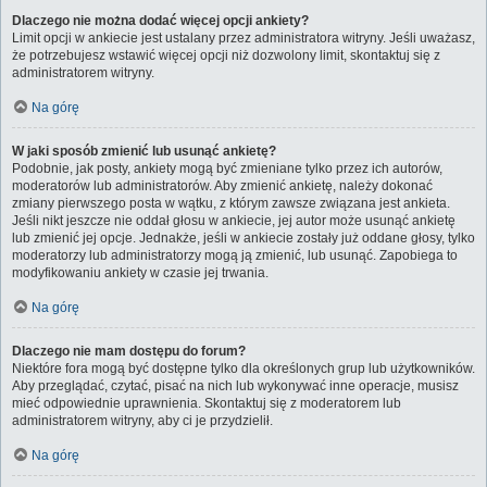
Dlaczego nie można dodać więcej opcji ankiety?
Limit opcji w ankiecie jest ustalany przez administratora witryny. Jeśli uważasz,
że potrzebujesz wstawić więcej opcji niż dozwolony limit, skontaktuj się z
administratorem witryny.
Na górę
W jaki sposób zmienić lub usunąć ankietę?
Podobnie, jak posty, ankiety mogą być zmieniane tylko przez ich autorów,
moderatorów lub administratorów. Aby zmienić ankietę, należy dokonać
zmiany pierwszego posta w wątku, z którym zawsze związana jest ankieta.
Jeśli nikt jeszcze nie oddał głosu w ankiecie, jej autor może usunąć ankietę
lub zmienić jej opcje. Jednakże, jeśli w ankiecie zostały już oddane głosy, tylko
moderatorzy lub administratorzy mogą ją zmienić, lub usunąć. Zapobiega to
modyfikowaniu ankiety w czasie jej trwania.
Na górę
Dlaczego nie mam dostępu do forum?
Niektóre fora mogą być dostępne tylko dla określonych grup lub użytkowników.
Aby przeglądać, czytać, pisać na nich lub wykonywać inne operacje, musisz
mieć odpowiednie uprawnienia. Skontaktuj się z moderatorem lub
administratorem witryny, aby ci je przydzielił.
Na górę