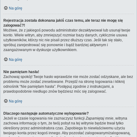
Na górę
Rejestracja została dokonana jakiś czas temu, ale teraz nie mogę się
zalogować?!
Możliwe, że z jakiegoś powodu administrator dezaktywował lub usunął twoje
konto. Wiele witryn, aby zmniejszyć rozmiar bazy danych, cyklicznie usuwa
użytkowników, którzy nic nie pisali przez dłuższy czas. Jeśli tak się stało,
spróbuj zarejestrować się ponownie i bądź bardziej aktywnym i
zaangażowanym w dyskusje użytkownikiem.
Na górę
Nie pamiętam hasła!
Zachowaj spokój! Twoje hasło wprawdzie nie może zostać odzyskane, ale bez
problemu może zostać zresetowane. Przejdź na stronę logowania i kliknij
odnośnik “Nie pamiętam hasła”. Postępuj zgodnie z instrukcjami, a
prawdopodobnie niedługo znów będziesz móc się zalogować.
Na górę
Dlaczego następuje automatyczne wylogowanie?
Jeżeli w czasie logowania nie zaznaczysz funkcji
Zapamiętaj mnie
, witryna
zachowa informację o tym, że twój pobyt na tej witrynie będzie trwał tylko
określony przez administratora czas. Zapobiega to niewłaściwemu użyciu
twojego konta przez kogoś innego. Aby pozostać zalogowanym/zalogowaną,