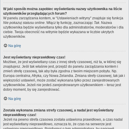
W jaki sposób można zapobiec wyświetlaniu nazwy użytkownika na liście
użytkowników przeglądających forum?
W panelu zarządzania kontem, w “Ustawieniach witryny” znajduje się funkcja
Nie pokazuj statusu online
. Włącz tę funkcję, zaznaczając
Tak
. Nazwa
użytkownika będzie wyświetlana tylko dla administratorów, moderatorów i dla
ciebie. Twoja obecność na witrynie będzie wykazana w liczbie ukrytych
użytkowników.
Na górę
Jest wyświetlany nieprawidłowy czas!
Możliwe, że jest wyświetlany czas z innej strefy czasowej, niż ta, w której się
znajdujesz. Jeśli tak właśnie jest, przejdź do panelu zarządzania kontem i
zmień strefę czasową, tak aby była zgodna z twoim miejscem pobytu. Np.
Europa centralna, Afryka, czy Nowa Zelandia. Zmiana strefy czasowej, tak jak i
większości ustawień, może zostać wykonana tylko przez zarejestrowanych
użytkowników. Jeżeli nie jesteś zarejestrowanym użytkownikiem – teraz jest
dobry moment, by się zarejestrować.
Na górę
Została wykonana zmiana strefy czasowej, a nadal jest wyświetlany
nieprawidłowy czas!
Jeżeli na pewno strefa czasowa została ustawiona prawidłowo, a czas nadal
jest wyświetlany nieprawidłowo, oznacza to, że czas na serwerze jest
ustawiony nieprawidłowo. Poinformuj o tym administratora, by naprawił