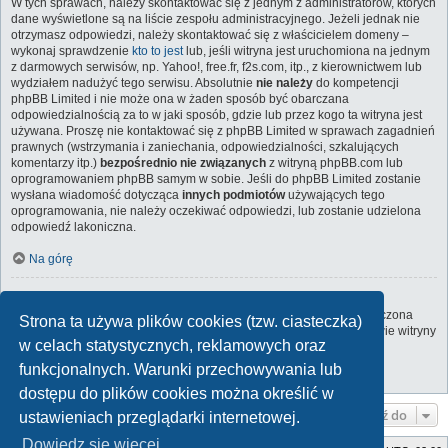
W tych sprawach, należy skontaktować się z jednym z administratorów, których
dane wyświetlone są na liście zespołu administracyjnego. Jeżeli jednak nie
otrzymasz odpowiedzi, należy skontaktować się z właścicielem domeny –
wykonaj sprawdzenie
kto to jest
lub, jeśli witryna jest uruchomiona na jednym
z darmowych serwisów, np. Yahoo!, free.fr, f2s.com, itp., z kierownictwem lub
wydziałem nadużyć tego serwisu. Absolutnie
nie należy
do kompetencji
phpBB Limited i nie może ona w żaden sposób być obarczana
odpowiedzialnością za to w jaki sposób, gdzie lub przez kogo ta witryna jest
używana. Proszę nie kontaktować się z phpBB Limited w sprawach zagadnień
prawnych (wstrzymania i zaniechania, odpowiedzialności, szkalujących
komentarzy itp.)
bezpośrednio nie związanych
z witryną phpBB.com lub
oprogramowaniem phpBB samym w sobie. Jeśli do phpBB Limited zostanie
wysłana wiadomość dotycząca
innych podmiotów
używających tego
oprogramowania, nie należy oczekiwać odpowiedzi, lub zostanie udzielona
odpowiedź lakoniczna.
Na górę
Jak nawiązać kontakt z administratorem witryny?
Wszyscy użytkownicy witryny mogą używać – jeśli funkcja ta jest włączona
Strona ta używa plików cookies (tzw. ciasteczka)
przez administratora witryny – formularza „Kontakt z nami”. Członkowie witryny
w celach statystycznych, reklamowych oraz
mogą także używać odnośnika „Zespół administracyjny”.
funkcjonalnych. Warunki przechowywania lub
Na górę
dostępu do plików cookies można określić w
Przejdź do
ustawieniach przeglądarki internetowej.
Dowiedz się więcej