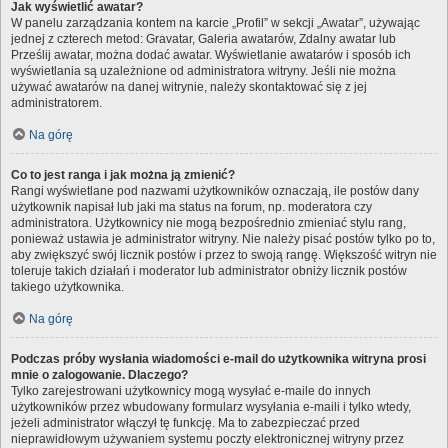
Jak wyświetlić awatar?
W panelu zarządzania kontem na karcie „Profil” w sekcji „Awatar”, używając
jednej z czterech metod: Gravatar, Galeria awatarów, Zdalny awatar lub
Prześlij awatar, można dodać awatar. Wyświetlanie awatarów i sposób ich
wyświetlania są uzależnione od administratora witryny. Jeśli nie można
używać awatarów na danej witrynie, należy skontaktować się z jej
administratorem.
Na górę
Co to jest ranga i jak można ją zmienić?
Rangi wyświetlane pod nazwami użytkowników oznaczają, ile postów dany
użytkownik napisał lub jaki ma status na forum, np. moderatora czy
administratora. Użytkownicy nie mogą bezpośrednio zmieniać stylu rang,
ponieważ ustawia je administrator witryny. Nie należy pisać postów tylko po to,
aby zwiększyć swój licznik postów i przez to swoją rangę. Większość witryn nie
toleruje takich działań i moderator lub administrator obniży licznik postów
takiego użytkownika.
Na górę
Podczas próby wysłania wiadomości e-mail do użytkownika witryna prosi
mnie o zalogowanie. Dlaczego?
Tylko zarejestrowani użytkownicy mogą wysyłać e-maile do innych
użytkowników przez wbudowany formularz wysyłania e-maili i tylko wtedy,
jeżeli administrator włączył tę funkcję. Ma to zabezpieczać przed
nieprawidłowym używaniem systemu poczty elektronicznej witryny przez