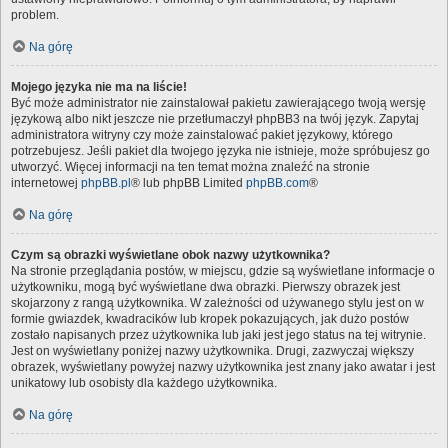
problem.
Na górę
Mojego języka nie ma na liście!
Być może administrator nie zainstalował pakietu zawierającego twoją wersję
językową albo nikt jeszcze nie przetłumaczył phpBB3 na twój język. Zapytaj
administratora witryny czy może zainstalować pakiet językowy, którego
potrzebujesz. Jeśli pakiet dla twojego języka nie istnieje, może spróbujesz go
utworzyć. Więcej informacji na ten temat można znaleźć na stronie
internetowej
phpBB.pl
® lub phpBB Limited
phpBB.com
®
Na górę
Czym są obrazki wyświetlane obok nazwy użytkownika?
Na stronie przeglądania postów, w miejscu, gdzie są wyświetlane informacje o
użytkowniku, mogą być wyświetlane dwa obrazki. Pierwszy obrazek jest
skojarzony z rangą użytkownika. W zależności od używanego stylu jest on w
formie gwiazdek, kwadracików lub kropek pokazujących, jak dużo postów
zostało napisanych przez użytkownika lub jaki jest jego status na tej witrynie.
Jest on wyświetlany poniżej nazwy użytkownika. Drugi, zazwyczaj większy
obrazek, wyświetlany powyżej nazwy użytkownika jest znany jako awatar i jest
unikatowy lub osobisty dla każdego użytkownika.
Na górę