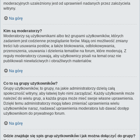
moderacyjnych uzależniony jest od uprawnień nadanych przez założyciela
witryny.
Na górę
Kim są moderatorzy?
Moderatorzy są użytkownikami albo też grupami użytkowników, których
zadaniem jest codzienne przeglądanie forów. Mają oni możliwość zmiany
treści lub usuwania postów, a także blokowania, odblokowywania,
przenoszenia, usuwania i dzielenia tematów na forum, które moderują. Z
reguły moderatorzy czuwają, aby użytkownicy pisali na temat oraz nie
publikowali niewłaściwych i obraźliwych materiałów.
Na górę
Co to są grupy użytkowników?
Grupy użytkowników, to grupy, na jakie administratorzy dzielą całą
społeczność witryny, aby łatwiej było nimi zarządzać. Każdy użytkownik może
należeć do wielu grup, a każda grupa może mieć swoje własne uprawnienia.
Dzięki temu administratorzy mogą łatwo zmieniać uprawnienia wielu
użytkowników naraz, nadawać uprawnienia moderatora lub dawać dostęp
użytkownikom do prywatnego forum.
Na górę
Gdzie znajduje się spis grup użytkowników i jak można dołączyć do grupy?