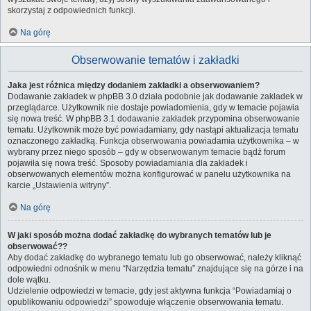
skorzystaj z odpowiednich funkcji.
Na górę
Obserwowanie tematów i zakładki
Jaka jest różnica między dodaniem zakładki a obserwowaniem?
Dodawanie zakładek w phpBB 3.0 działa podobnie jak dodawanie zakładek w
przeglądarce. Użytkownik nie dostaje powiadomienia, gdy w temacie pojawia
się nowa treść. W phpBB 3.1 dodawanie zakładek przypomina obserwowanie
tematu. Użytkownik może być powiadamiany, gdy nastąpi aktualizacja tematu
oznaczonego zakładką. Funkcja obserwowania powiadamia użytkownika – w
wybrany przez niego sposób – gdy w obserwowanym temacie bądź forum
pojawiła się nowa treść. Sposoby powiadamiania dla zakładek i
obserwowanych elementów można konfigurować w panelu użytkownika na
karcie „Ustawienia witryny”.
Na górę
W jaki sposób można dodać zakładkę do wybranych tematów lub je
obserwować??
Aby dodać zakładkę do wybranego tematu lub go obserwować, należy kliknąć
odpowiedni odnośnik w menu “Narzędzia tematu” znajdujące się na górze i na
dole wątku.
Udzielenie odpowiedzi w temacie, gdy jest aktywna funkcja “Powiadamiaj o
opublikowaniu odpowiedzi” spowoduje włączenie obserwowania tematu.