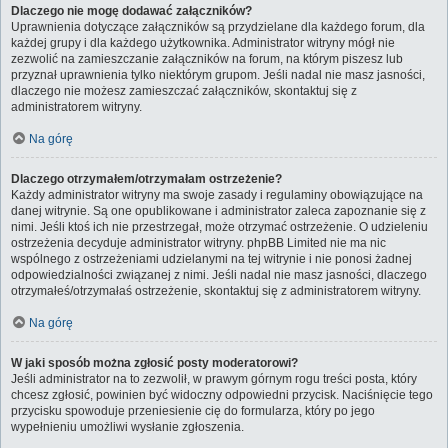
Dlaczego nie mogę dodawać załączników?
Uprawnienia dotyczące załączników są przydzielane dla każdego forum, dla
każdej grupy i dla każdego użytkownika. Administrator witryny mógł nie
zezwolić na zamieszczanie załączników na forum, na którym piszesz lub
przyznał uprawnienia tylko niektórym grupom. Jeśli nadal nie masz jasności,
dlaczego nie możesz zamieszczać załączników, skontaktuj się z
administratorem witryny.
Na górę
Dlaczego otrzymałem/otrzymałam ostrzeżenie?
Każdy administrator witryny ma swoje zasady i regulaminy obowiązujące na
danej witrynie. Są one opublikowane i administrator zaleca zapoznanie się z
nimi. Jeśli ktoś ich nie przestrzegał, może otrzymać ostrzeżenie. O udzieleniu
ostrzeżenia decyduje administrator witryny. phpBB Limited nie ma nic
wspólnego z ostrzeżeniami udzielanymi na tej witrynie i nie ponosi żadnej
odpowiedzialności związanej z nimi. Jeśli nadal nie masz jasności, dlaczego
otrzymałeś/otrzymałaś ostrzeżenie, skontaktuj się z administratorem witryny.
Na górę
W jaki sposób można zgłosić posty moderatorowi?
Jeśli administrator na to zezwolił, w prawym górnym rogu treści posta, który
chcesz zgłosić, powinien być widoczny odpowiedni przycisk. Naciśnięcie tego
przycisku spowoduje przeniesienie cię do formularza, który po jego
wypełnieniu umożliwi wysłanie zgłoszenia.