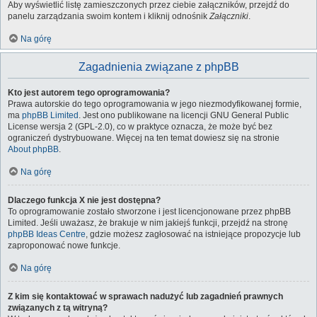
Aby wyświetlić listę zamieszczonych przez ciebie załączników, przejdź do
panelu zarządzania swoim kontem i kliknij odnośnik
Załączniki
.
Na górę
Zagadnienia związane z phpBB
Kto jest autorem tego oprogramowania?
Prawa autorskie do tego oprogramowania w jego niezmodyfikowanej formie,
ma
phpBB Limited
. Jest ono publikowane na licencji GNU General Public
License wersja 2 (GPL-2.0), co w praktyce oznacza, że może być bez
ograniczeń dystrybuowane. Więcej na ten temat dowiesz się na stronie
About phpBB
.
Na górę
Dlaczego funkcja X nie jest dostępna?
To oprogramowanie zostało stworzone i jest licencjonowane przez phpBB
Limited. Jeśli uważasz, że brakuje w nim jakiejś funkcji, przejdź na stronę
phpBB Ideas Centre
, gdzie możesz zagłosować na istniejące propozycje lub
zaproponować nowe funkcje.
Na górę
Z kim się kontaktować w sprawach nadużyć lub zagadnień prawnych
związanych z tą witryną?