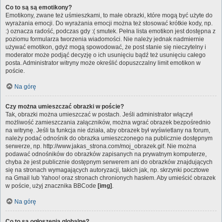
Co to są są emotikony?
Emotikony, zwane też uśmieszkami, to małe obrazki, które mogą być użyte do
wyrażania emocji. Do wyrażania emocji można też stosować krótkie kody, np.
:) oznacza radość, podczas gdy :( smutek. Pełna lista emotikon jest dostępna z
poziomu formularza tworzenia wiadomości. Nie należy jednak nadmiernie
używać emotikon, gdyż mogą spowodować, że post stanie się nieczytelny i
moderator może podjąć decyzję o ich usunięciu bądź też usunięciu całego
posta. Administrator witryny może określić dopuszczalny limit emotikon w
poście.
Na górę
Czy można umieszczać obrazki w poście?
Tak, obrazki można umieszczać w postach. Jeśli administrator włączył
możliwość zamieszczania załączników, można wgrać obrazek bezpośrednio
na witrynę. Jeśli ta funkcja nie działa, aby obrazek był wyświetlany na forum,
należy podać odnośnik do obrazka umieszczonego na publicznie dostępnym
serwerze, np. http://www.jakas_strona.com/moj_obrazek.gif. Nie można
podawać odnośników do obrazków zapisanych na prywatnym komputerze,
chyba że jest publicznie dostępnym serwerem ani do obrazków znajdujących
się na stronach wymagających autoryzacji, takich jak, np. skrzynki pocztowe
na Gmail lub Yahoo! oraz stronach chronionych hasłem. Aby umieścić obrazek
w poście, użyj znacznika BBCode
[img]
.
Na górę
Co to są ogłoszenia globalne?