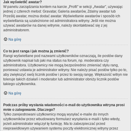
Jak wyświetlić awatar?
W panelu zarządzania kontem na karcie „Profil” w sekcji „Awatar”, używając
jednej z czterech metod: Gravatar, Galeria awatarów, Zdalny awatar lub
Prześlij awatar, można dodać awatar. Wyświetlanie awatarów i sposób ich
wyświetlania są uzależnione od administratora witryny. Jeśli nie można
używać awatarów na danej witrynie, należy skontaktować się z jej
administratorem.
Na górę
Co to jest ranga i jak można ją zmienić?
Rangi wyświetlane pod nazwami użytkowników oznaczają, ile postów dany
użytkownik napisał lub jaki ma status na forum, np. moderatora czy
administratora. Użytkownicy nie mogą bezpośrednio zmieniać stylu rang,
ponieważ ustawia je administrator witryny. Nie należy pisać postów tylko po to,
aby zwiększyć swój licznik postów i przez to swoją rangę. Większość witryn nie
toleruje takich działań i moderator lub administrator obniży licznik postów
takiego użytkownika.
Na górę
Podczas próby wysłania wiadomości e-mail do użytkownika witryna prosi
mnie o zalogowanie. Dlaczego?
Tylko zarejestrowani użytkownicy mogą wysyłać e-maile do innych
użytkowników przez wbudowany formularz wysyłania e-maili i tylko wtedy,
jeżeli administrator włączył tę funkcję. Ma to zabezpieczać przed
nieprawidłowym używaniem systemu poczty elektronicznej witryny przez