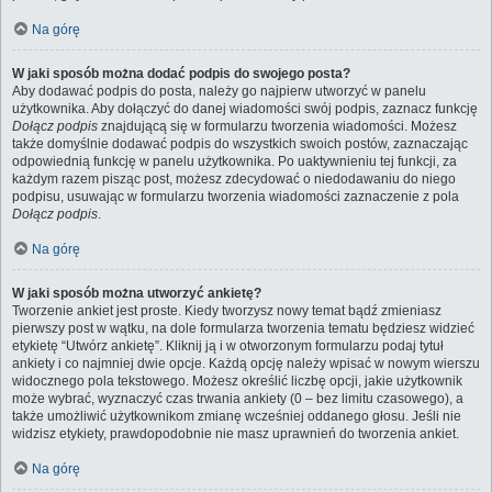
Na górę
W jaki sposób można dodać podpis do swojego posta?
Aby dodawać podpis do posta, należy go najpierw utworzyć w panelu
użytkownika. Aby dołączyć do danej wiadomości swój podpis, zaznacz funkcję
Dołącz podpis
znajdującą się w formularzu tworzenia wiadomości. Możesz
także domyślnie dodawać podpis do wszystkich swoich postów, zaznaczając
odpowiednią funkcję w panelu użytkownika. Po uaktywnieniu tej funkcji, za
każdym razem pisząc post, możesz zdecydować o niedodawaniu do niego
podpisu, usuwając w formularzu tworzenia wiadomości zaznaczenie z pola
Dołącz podpis
.
Na górę
W jaki sposób można utworzyć ankietę?
Tworzenie ankiet jest proste. Kiedy tworzysz nowy temat bądź zmieniasz
pierwszy post w wątku, na dole formularza tworzenia tematu będziesz widzieć
etykietę “Utwórz ankietę”. Kliknij ją i w otworzonym formularzu podaj tytuł
ankiety i co najmniej dwie opcje. Każdą opcję należy wpisać w nowym wierszu
widocznego pola tekstowego. Możesz określić liczbę opcji, jakie użytkownik
może wybrać, wyznaczyć czas trwania ankiety (0 – bez limitu czasowego), a
także umożliwić użytkownikom zmianę wcześniej oddanego głosu. Jeśli nie
widzisz etykiety, prawdopodobnie nie masz uprawnień do tworzenia ankiet.
Na górę