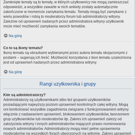
Zamknięte tematy są to tematy, w których użytkownicy nie mogą zamieszczać
odpowiedzi, a wszystkie zawarte w nich ankiety zostały automatycznie
zakończone w momencie zamykania tematu. Tematy mogą być zamykane z
wielu powodów i robią to moderatorzy forum lub administratorzy witryny.
Zależnie od uprawnień nadanych przez administratora witryny użytkownik
może mieć możliwość zamykania swoich tematów.
Na górę
Co to są ikony tematu?
Ikony tematu są obrazkami wybieranymi przez autora tematu skojarzonymi z
postami – sugerują ich treść. Możliwość korzystania z ikon tematu uzależniona
jest od uprawnień nadanych przez administratora witryny.
Na górę
Rangi użytkownika i grupy
Kim są administratorzy?
Administratorzy są użytkownikami albo też grupami użytkowników
posiadającymi najwyższy poziom uprawnień kontrolnych całej witryny. Mogą
oni kontrolować wszystkie zagadnienia związane z funkcjonowaniem witryny
włącznie z nadawaniem uprawnień, blokowaniem użytkowników, tworzeniem
grup użytkowników lub moderatorów itp. Zakres ich uprawnień zależy od
założyciela witryny i innych administratorów mających prawo nominowania
nowych administratorów. Administratorzy mogą mieć pełne uprawnienia
moderatorów na wszystkich forach utworzonych na witrynie. Zakres uprawnień