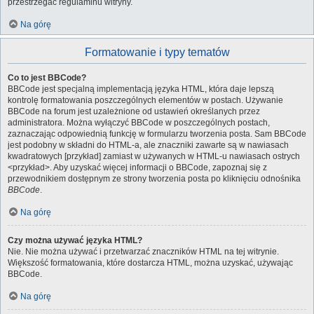
przestrzegać regulaminu witryny.
Na górę
Formatowanie i typy tematów
Co to jest BBCode?
BBCode jest specjalną implementacją języka HTML, która daje lepszą
kontrolę formatowania poszczególnych elementów w postach. Używanie
BBCode na forum jest uzależnione od ustawień określanych przez
administratora. Można wyłączyć BBCode w poszczególnych postach,
zaznaczając odpowiednią funkcję w formularzu tworzenia posta. Sam BBCode
jest podobny w składni do HTML-a, ale znaczniki zawarte są w nawiasach
kwadratowych [przykład] zamiast w używanych w HTML-u nawiasach ostrych
<przykład>. Aby uzyskać więcej informacji o BBCode, zapoznaj się z
przewodnikiem dostępnym ze strony tworzenia posta po kliknięciu odnośnika
BBCode
.
Na górę
Czy można używać języka HTML?
Nie. Nie można używać i przetwarzać znaczników HTML na tej witrynie.
Większość formatowania, które dostarcza HTML, można uzyskać, używając
BBCode.
Na górę