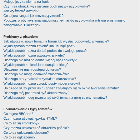
Mojego języka nie ma na liście!
Czym są obrazki wyświetlane obok nazwy użytkownika?
Jak wyświetlić awatar?
Co to jest ranga i jak można ją zmienić?
Podczas próby wysłania wiadomości e-mail do użytkownika witryna prosi mnie o
zalogowanie. Dlaczego?
Problemy z pisaniem
Jak utworzyć nowy temat na forum lub wysłać odpowiedź w temacie?
W jaki sposób można zmienić lub usunąć post?
W jaki sposób można dodać podpis do swojego posta?
W jaki sposób można utworzyć ankietę?
Dlaczego nie można dodać więcej opcji ankiety?
W jaki sposób zmienić lub usunąć ankietę?
Dlaczego nie mam dostępu do forum?
Dlaczego nie mogę dodawać załączników?
Dlaczego otrzymałem/otrzymałam ostrzeżenie?
W jaki sposób można zgłosić posty moderatorowi?
Do czego służy przycisk “Zapisz” znajdujący się w oknie tworzenia tematu?
Dlaczego mój post musi być akceptowany?
W jaki sposób mogę przesunąć swój temat na górę strony tematów?
Formatowanie i typy tematów
Co to jest BBCode?
Czy można używać języka HTML?
Co to są są emotikony?
Czy można umieszczać obrazki w poście?
Co to są ogłoszenia globalne?
Co to są ogłoszenia?