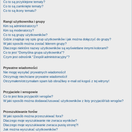
Co to są przyklejone tematy?
Co to są zamknięte tematy?
Co to są ikony tematu?
Rangi użytkownika i grupy
Kim są administratorzy?
Kim są moderatorzy?
Co to są grupy użytkowników?
Gdzie znajduje się spis grup użytkowników i jak można dołączyć do grupy?
W jaki sposób można zostać liderem grupy?
Dlaczego niektóre nazwy użytkowników są wyświetlane innymi kolorami?
Co to jest “Domyślna grupa użytkownika”?
Czym jest odnośnik “Zespół administracyjny”?
Prywatne wiadomości
Nie mogę wysyłać prywatnych wiadomości!
Otrzymuję niechciane prywatne wiadomości!
Otrzymałem/otrzymałam spam lub obraźliwy e-mail od kogoś z tej witryny!
Przyjaciele i wrogowie
Co to jest lista przyjaciół i wrogów?
W jaki sposób można dodawać/usuwać użytkowników z listy przyjaciół lub wrogów?
Przeszukiwanie forów
W jaki sposób można przeszukiwać fora?
Dlaczego moje wyszukiwanie nie zwraca wyników?
Dlaczego moje wyszukiwanie zwraca pustą stronę?!
Jak można wyszukać użytkowników?