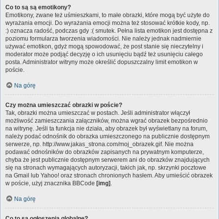
Co to są są emotikony?
Emotikony, zwane też uśmieszkami, to małe obrazki, które mogą być użyte do
wyrażania emocji. Do wyrażania emocji można też stosować krótkie kody, np.
:) oznacza radość, podczas gdy :( smutek. Pełna lista emotikon jest dostępna z
poziomu formularza tworzenia wiadomości. Nie należy jednak nadmiernie
używać emotikon, gdyż mogą spowodować, że post stanie się nieczytelny i
moderator może podjąć decyzję o ich usunięciu bądź też usunięciu całego
posta. Administrator witryny może określić dopuszczalny limit emotikon w
poście.
Na górę
Czy można umieszczać obrazki w poście?
Tak, obrazki można umieszczać w postach. Jeśli administrator włączył
możliwość zamieszczania załączników, można wgrać obrazek bezpośrednio
na witrynę. Jeśli ta funkcja nie działa, aby obrazek był wyświetlany na forum,
należy podać odnośnik do obrazka umieszczonego na publicznie dostępnym
serwerze, np. http://www.jakas_strona.com/moj_obrazek.gif. Nie można
podawać odnośników do obrazków zapisanych na prywatnym komputerze,
chyba że jest publicznie dostępnym serwerem ani do obrazków znajdujących
się na stronach wymagających autoryzacji, takich jak, np. skrzynki pocztowe
na Gmail lub Yahoo! oraz stronach chronionych hasłem. Aby umieścić obrazek
w poście, użyj znacznika BBCode
[img]
.
Na górę
Co to są ogłoszenia globalne?