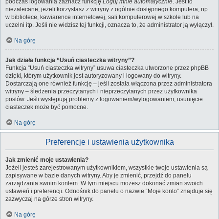
podczas logowania zaznacz funkcję
Loguj mnie automatycznie
. Jest to
niezalecane, jeżeli korzystasz z witryny z ogólnie dostępnego komputera, np.
w bibliotece, kawiarence internetowej, sali komputerowej w szkole lub na
uczelni itp. Jeśli nie widzisz tej funkcji, oznacza to, że administrator ją wyłączył.
Na górę
Jak działa funkcja “Usuń ciasteczka witryny”?
Funkcja “Usuń ciasteczka witryny” usuwa ciasteczka utworzone przez phpBB
dzięki, którym użytkownik jest autoryzowany i logowany do witryny.
Dostarczają one również funkcję – jeśli została włączona przez administratora
witryny – śledzenia przeczytanych i nieprzeczytanych przez użytkownika
postów. Jeśli występują problemy z logowaniem/wylogowaniem, usunięcie
ciasteczek może być pomocne.
Na górę
Preferencje i ustawienia użytkownika
Jak zmienić moje ustawienia?
Jeżeli jesteś zarejestrowanym użytkownikiem, wszystkie twoje ustawienia są
zapisywane w bazie danych witryny. Aby je zmienić, przejdź do panelu
zarządzania swoim kontem. W tym miejscu możesz dokonać zmian swoich
ustawień i preferencji. Odnośnik do panelu o nazwie “Moje konto” znajduje się
zazwyczaj na górze stron witryny.
Na górę