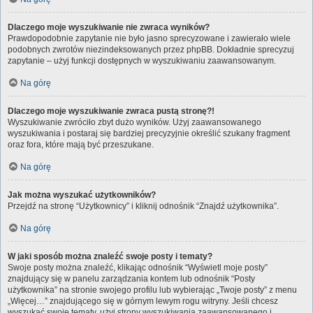
Dlaczego moje wyszukiwanie nie zwraca wyników?
Prawdopodobnie zapytanie nie było jasno sprecyzowane i zawierało wiele
podobnych zwrotów niezindeksowanych przez phpBB. Dokładnie sprecyzuj
zapytanie – użyj funkcji dostępnych w wyszukiwaniu zaawansowanym.
Na górę
Dlaczego moje wyszukiwanie zwraca pustą stronę?!
Wyszukiwanie zwróciło zbyt dużo wyników. Użyj zaawansowanego
wyszukiwania i postaraj się bardziej precyzyjnie określić szukany fragment
oraz fora, które mają być przeszukane.
Na górę
Jak można wyszukać użytkowników?
Przejdź na stronę “Użytkownicy” i kliknij odnośnik “Znajdź użytkownika”.
Na górę
W jaki sposób można znaleźć swoje posty i tematy?
Swoje posty można znaleźć, klikając odnośnik “Wyświetl moje posty”
znajdujący się w panelu zarządzania kontem lub odnośnik “Posty
użytkownika” na stronie swojego profilu lub wybierając „Twoje posty” z menu
„Więcej…” znajdującego się w górnym lewym rogu witryny. Jeśli chcesz
wyszukać swoje tematy, użyj strony wyszukiwania zaawansowanego i