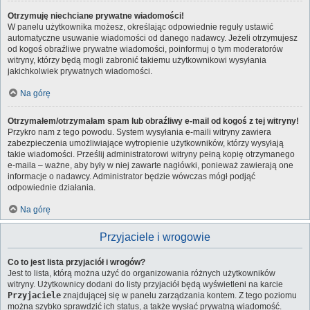
Otrzymuję niechciane prywatne wiadomości!
W panelu użytkownika możesz, określając odpowiednie reguły ustawić
automatyczne usuwanie wiadomości od danego nadawcy. Jeżeli otrzymujesz
od kogoś obraźliwe prywatne wiadomości, poinformuj o tym moderatorów
witryny, którzy będą mogli zabronić takiemu użytkownikowi wysyłania
jakichkolwiek prywatnych wiadomości.
Na górę
Otrzymałem/otrzymałam spam lub obraźliwy e-mail od kogoś z tej witryny!
Przykro nam z tego powodu. System wysyłania e-maili witryny zawiera
zabezpieczenia umożliwiające wytropienie użytkowników, którzy wysyłają
takie wiadomości. Prześlij administratorowi witryny pełną kopię otrzymanego
e-maila – ważne, aby były w niej zawarte nagłówki, ponieważ zawierają one
informacje o nadawcy. Administrator będzie wówczas mógł podjąć
odpowiednie działania.
Na górę
Przyjaciele i wrogowie
Co to jest lista przyjaciół i wrogów?
Jest to lista, którą można użyć do organizowania różnych użytkowników
witryny. Użytkownicy dodani do listy przyjaciół będą wyświetleni na karcie
Przyjaciele
znajdującej się w panelu zarządzania kontem. Z tego poziomu
można szybko sprawdzić ich status, a także wysłać prywatną wiadomość.