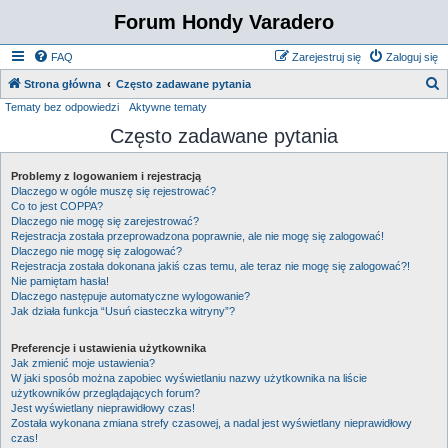
Forum Hondy Varadero
FAQ
Zarejestruj się
Zaloguj się
S
Strona główna
Często zadawane pytania
Tematy bez odpowiedzi
Aktywne tematy
z
Często zadawane pytania
u
k
Problemy z logowaniem i rejestracją
a
Dlaczego w ogóle muszę się rejestrować?
j
Co to jest COPPA?
Dlaczego nie mogę się zarejestrować?
Rejestracja została przeprowadzona poprawnie, ale nie mogę się zalogować!
Dlaczego nie mogę się zalogować?
Rejestracja została dokonana jakiś czas temu, ale teraz nie mogę się zalogować?!
Nie pamiętam hasła!
Dlaczego następuje automatyczne wylogowanie?
Jak działa funkcja “Usuń ciasteczka witryny”?
Preferencje i ustawienia użytkownika
Jak zmienić moje ustawienia?
W jaki sposób można zapobiec wyświetlaniu nazwy użytkownika na liście
użytkowników przeglądających forum?
Jest wyświetlany nieprawidłowy czas!
Została wykonana zmiana strefy czasowej, a nadal jest wyświetlany nieprawidłowy
czas!