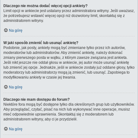
Dlaczego nie można dodać więcej opcji ankiety?
Limit opcji w ankiecie jest ustalany przez administratora witryny. Jeśli uważasz,
że potrzebujesz wstawić więcej opcji niż dozwolony limit, skontaktuj się z
administratorem witryny.
Na górę
W jaki sposób zmienić lub usunąć ankietę?
Podobnie, jak posty, ankiety mogą być zmieniane tylko przez ich autorów,
moderatorów lub administratorów. Aby zmienić ankietę, należy dokonać
zmiany pierwszego posta w wątku, z którym zawsze związana jest ankieta.
Jeśli nikt jeszcze nie oddał głosu w ankiecie, jej autor może usunąć ankietę
lub zmienić jej opcje. Jednakże, jeśli w ankiecie zostały już oddane głosy, tylko
moderatorzy lub administratorzy mogą ją zmienić, lub usunąć. Zapobiega to
modyfikowaniu ankiety w czasie jej trwania.
Na górę
Dlaczego nie mam dostępu do forum?
Niektóre fora mogą być dostępne tylko dla określonych grup lub użytkowników.
Aby przeglądać, czytać, pisać na nich lub wykonywać inne operacje, musisz
mieć odpowiednie uprawnienia. Skontaktuj się z moderatorem lub
administratorem witryny, aby ci je przydzielił.
Na górę