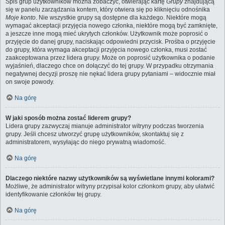
Spis grup użytkowników można zobaczyć, otwierając kartę
Grupy
znajdującą
się w panelu zarządzania kontem, który otwiera się po kliknięciu odnośnika
Moje konto
. Nie wszystkie grupy są dostępne dla każdego. Niektóre mogą
wymagać akceptacji przyjęcia nowego członka, niektóre mogą być zamknięte,
a jeszcze inne mogą mieć ukrytych członków. Użytkownik może poprosić o
przyjęcie do danej grupy, naciskając odpowiedni przycisk. Prośba o przyjęcie
do grupy, która wymaga akceptacji przyjęcia nowego członka, musi zostać
zaakceptowana przez lidera grupy. Może on poprosić użytkownika o podanie
wyjaśnień, dlaczego chce on dołączyć do tej grupy. W przypadku otrzymania
negatywnej decyzji proszę nie nękać lidera grupy pytaniami – widocznie miał
on swoje powody.
Na górę
W jaki sposób można zostać liderem grupy?
Lidera grupy zazwyczaj mianuje administrator witryny podczas tworzenia
grupy. Jeśli chcesz utworzyć grupę użytkowników, skontaktuj się z
administratorem, wysyłając do niego prywatną wiadomość.
Na górę
Dlaczego niektóre nazwy użytkowników są wyświetlane innymi kolorami?
Możliwe, że administrator witryny przypisał kolor członkom grupy, aby ułatwić
identyfikowanie członków tej grupy.
Na górę