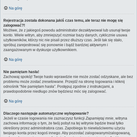
Na górę
Rejestracja została dokonana jakiś czas temu, ale teraz nie mogę się
zalogować?!
Możliwe, że z jakiegoś powodu administrator dezaktywował lub usunął twoje
konto. Wiele witryn, aby zmniejszyć rozmiar bazy danych, cyklicznie usuwa
użytkowników, którzy nic nie pisali przez dłuższy czas. Jeśli tak się stało,
spróbuj zarejestrować się ponownie i bądź bardziej aktywnym i
zaangażowanym w dyskusje użytkownikiem.
Na górę
Nie pamiętam hasła!
Zachowaj spokój! Twoje hasło wprawdzie nie może zostać odzyskane, ale bez
problemu może zostać zresetowane. Przejdź na stronę logowania i kliknij
odnośnik “Nie pamiętam hasła”. Postępuj zgodnie z instrukcjami, a
prawdopodobnie niedługo znów będziesz móc się zalogować.
Na górę
Dlaczego następuje automatyczne wylogowanie?
Jeżeli w czasie logowania nie zaznaczysz funkcji
Zapamiętaj mnie
, witryna
zachowa informację o tym, że twój pobyt na tej witrynie będzie trwał tylko
określony przez administratora czas. Zapobiega to niewłaściwemu użyciu
twojego konta przez kogoś innego. Aby pozostać zalogowanym/zalogowaną,