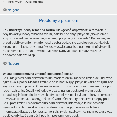
anonimowych użytkowników.
Na górę
Problemy z pisaniem
Jak utworzyć nowy temat na forum lub wysłać odpowiedź w temacie?
Aby utworzyć nowy temat na forum, należy nacisnąć przycisk „Nowy temat”,
aby odpowiedzieć w temacie, nacisnąć przycisk „Odpowiedz”. Być może, że
przed publikowaniem wiadomości trzeba będzie się zarejestrować. Na dole
strony forum lub strony tematów jest wyświetlana lista uprawnień użytkownika
na każdym forum. Na przykład: Możesz tworzyć nowe tematy, Możesz
dodawać załączniki itp.
Na górę
W jaki sposób można zmienić lub usunąć post?
Jeśli nie jesteś administratorem lub moderatorem, możesz zmieniać i usuwać
tylko swoje posty. Możesz zmienić post, naciskając przycisk
Zmień
znajdujący
się przy danym poście. Czasami można to zrobić tylko przez pewien czas po
jego napisaniu. Jeżeli ktoś odpowiedział na ten post, pod twoim postem
pojawi się informacja ile razy i kiedy ostatni raz post był zmieniany. Informacja
ta wyświetli się tylko wtedy, jeśli ktoś zamieścił pod tym postem kolejny post.
Jeśli post zmienił moderator lub administrator, informacja ta nie zostanie
wyświetlona. Administratorzy i moderatorzy mogą zostawić notatkę z
informacją, dlaczego ten post zmieniali. Zwykli użytkownicy nie mogą usuwać
postów, gdy ktoś zamieścił pod ich postem nowy post.