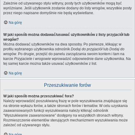
Zależnie od używanego stylu witryny, posty tych użytkowników mogą być
wyróżniane. Jeśli użytkownik zostanie dodany do listy wrogów, wszystkie posty
przez niego napisane domyślnie nie będą wyświetlane.
Na górę
W jaki sposób można dodawać/usuwać użytkowników z listy przyjaciół lub
wrogów?
Można dodawać użytkowników na dwa sposoby. Po pierwsze, klikając w
profilu wybranego użytkownika odnośnik
Dodaj do przyjaciół
lub
Dodaj do
wrogów
. Po drugie, przejść do panelu zarządzania swoim kontem i tam na
karcie
Przyjaciele i wrogowie
wprowadzić odpowiednie dane użytkownika. Na
tej samej karcie można także usuwać użytkowników z list.
Na górę
Przeszukiwanie forów
W jaki sposób można przeszukiwać fora?
Należy wprowadzić poszukiwaną frazę w pole wyszukiwania znajdujące się
na stronie wykazu forów, a także stronach forów i tematów. W celu uzyskania
zaawansowanych funkcji wyszukiwania należy kliknąć odnośnik
“Wyszukiwanie zaawansowane” dostępny na wszystkich stronach witryny.
Rozmieszczenie elementów sterujących mechanizmem wyszukiwania może
zależeć od używanego stylu.
Na górę