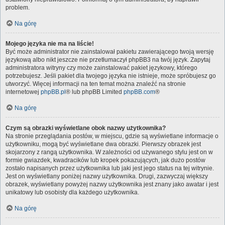
problem.
Na górę
Mojego języka nie ma na liście!
Być może administrator nie zainstalował pakietu zawierającego twoją wersję
językową albo nikt jeszcze nie przetłumaczył phpBB3 na twój język. Zapytaj
administratora witryny czy może zainstalować pakiet językowy, którego
potrzebujesz. Jeśli pakiet dla twojego języka nie istnieje, może spróbujesz go
utworzyć. Więcej informacji na ten temat można znaleźć na stronie
internetowej
phpBB.pl
® lub phpBB Limited
phpBB.com
®
Na górę
Czym są obrazki wyświetlane obok nazwy użytkownika?
Na stronie przeglądania postów, w miejscu, gdzie są wyświetlane informacje o
użytkowniku, mogą być wyświetlane dwa obrazki. Pierwszy obrazek jest
skojarzony z rangą użytkownika. W zależności od używanego stylu jest on w
formie gwiazdek, kwadracików lub kropek pokazujących, jak dużo postów
zostało napisanych przez użytkownika lub jaki jest jego status na tej witrynie.
Jest on wyświetlany poniżej nazwy użytkownika. Drugi, zazwyczaj większy
obrazek, wyświetlany powyżej nazwy użytkownika jest znany jako awatar i jest
unikatowy lub osobisty dla każdego użytkownika.
Na górę