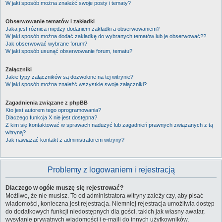
W jaki sposób można znaleźć swoje posty i tematy?
Obserwowanie tematów i zakładki
Jaka jest różnica między dodaniem zakładki a obserwowaniem?
W jaki sposób można dodać zakładkę do wybranych tematów lub je obserwować??
Jak obserwować wybrane forum?
W jaki sposób usunąć obserwowanie forum, tematu?
Załączniki
Jakie typy załączników są dozwolone na tej witrynie?
W jaki sposób można znaleźć wszystkie swoje załączniki?
Zagadnienia związane z phpBB
Kto jest autorem tego oprogramowania?
Dlaczego funkcja X nie jest dostępna?
Z kim się kontaktować w sprawach nadużyć lub zagadnień prawnych związanych z tą
witryną?
Jak nawiązać kontakt z administratorem witryny?
Problemy z logowaniem i rejestracją
Dlaczego w ogóle muszę się rejestrować?
Możliwe, że nie musisz. To od administratora witryny zależy czy, aby pisać
wiadomości, konieczna jest rejestracja. Niemniej rejestracja umożliwia dostęp
do dodatkowych funkcji niedostępnych dla gości, takich jak własny awatar,
wysyłanie prywatnych wiadomości i e-maili do innych użytkowników,