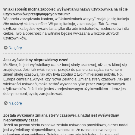
W jaki sposób można zapobiec wyświetlaniu nazwy użytkownika na liście
użytkowników przeglądających forum?
W panelu zarządzania kontem, w “Ustawieniach witryny” znajduje się funkcja
Nie pokazuj statusu online
. Włącz tę funkcję, zaznaczając
Tak
. Nazwa
użytkownika będzie wyświetlana tylko dla administratorów, moderatorów i dla
ciebie. Twoja obecność na witrynie będzie wykazana w liczbie ukrytych
użytkowników.
Na górę
Jest wyświetlany nieprawidłowy czas!
Możliwe, że jest wyświetlany czas z innej strefy czasowej, niż ta, w której się
znajdujesz. Jeśli tak właśnie jest, przejdź do panelu zarządzania kontem i
zmień strefę czasową, tak aby była zgodna z twoim miejscem pobytu. Np.
Europa centralna, Afryka, czy Nowa Zelandia. Zmiana strefy czasowej, tak jak i
większości ustawień, może zostać wykonana tylko przez zarejestrowanych
użytkowników. Jeżeli nie jesteś zarejestrowanym użytkownikiem – teraz jest
dobry moment, by się zarejestrować.
Na górę
Została wykonana zmiana strefy czasowej, a nadal jest wyświetlany
nieprawidłowy czas!
Jeżeli na pewno strefa czasowa została ustawiona prawidłowo, a czas nadal
jest wyświetlany nieprawidłowo, oznacza to, że czas na serwerze jest
ustawiony nieprawidłowo. Poinformuj o tym administratora, by naprawił