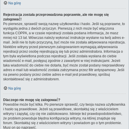
Na górę
Rejestracja została przeprowadzona poprawnie, ale nie mogę się
zalogować!
Po pierwsze, sprawdź swoją nazwę użytkownika i hasło. Jeśli są poprawne, to
wystąpiła jedna z dwóch przyczyn. Pierwszą z nich może być włączona
funkcja COPPA, a w czasie rejestracji została podana informacja, że masz
mniej niż 13 lat. Wówczas należy wykonać instrukcje wysłane na twój adres e-
mail. Jeśli nie to było przyczyną, być może nie została aktywowana rejestracja.
Niektóre witryny przed pierwszym zalogowaniem wymagają aktywowania
rejestracji przez osobę rejestrującą się lub przez administratora. Informacja o
tym była wyświetlona podczas rejestracji. Jeśli została wysłana do ciebie
wiadomość e-mail, postępuj zgodnie z zawartymi w niej instrukcjami. Jeżeli
taka wiadomość do ciebie nie dotarła, być może został podany nieprawidłowy
adres e-mail lub wiadomość została zatrzymana przez filtr antyspamowy. Jeśli
na pewno podany przez ciebie adres e-mail jest prawidłowy, spróbuj
skontaktować się z administratorem.
Na górę
Dlaczego nie mogę się zalogować?
Powodów może być kilka. Po pierwsze sprawdź, czy twoja nazwa użytkownika
i hasło są prawidłowe. Jeżeli są prawidłowe, skontaktuj się z właścicielem
witryny i zapytaj, czy cię nie zablokowano. Istnieje też prawdopodobieństwo,
że problem powoduje błędna konfiguracja witryny, na której znajduje się
forum. Skontaktuj się z właścicielem witryny i powiadom go o tym problemie.
Musi on go naprawić.