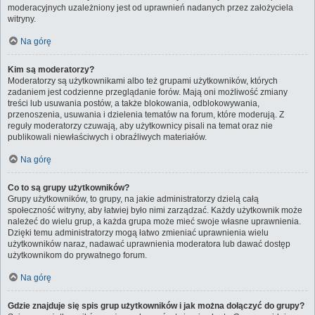
moderacyjnych uzależniony jest od uprawnień nadanych przez założyciela
witryny.
Na górę
Kim są moderatorzy?
Moderatorzy są użytkownikami albo też grupami użytkowników, których
zadaniem jest codzienne przeglądanie forów. Mają oni możliwość zmiany
treści lub usuwania postów, a także blokowania, odblokowywania,
przenoszenia, usuwania i dzielenia tematów na forum, które moderują. Z
reguły moderatorzy czuwają, aby użytkownicy pisali na temat oraz nie
publikowali niewłaściwych i obraźliwych materiałów.
Na górę
Co to są grupy użytkowników?
Grupy użytkowników, to grupy, na jakie administratorzy dzielą całą
społeczność witryny, aby łatwiej było nimi zarządzać. Każdy użytkownik może
należeć do wielu grup, a każda grupa może mieć swoje własne uprawnienia.
Dzięki temu administratorzy mogą łatwo zmieniać uprawnienia wielu
użytkowników naraz, nadawać uprawnienia moderatora lub dawać dostęp
użytkownikom do prywatnego forum.
Na górę
Gdzie znajduje się spis grup użytkowników i jak można dołączyć do grupy?