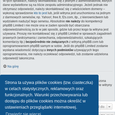
W tych sprawach, należy skontaktować się z jednym z administratorów, których
dane wyświetlone są na liście zespołu administracyjnego. Jeżeli jednak nie
otrzymasz odpowiedzi, należy skontaktować się z właścicielem domeny –
wykonaj sprawdzenie
kto to jest
lub, jeśli witryna jest uruchomiona na jednym
z darmowych serwisów, np. Yahoo!, free.fr, f2s.com, itp., z kierownictwem lub
wydziałem nadużyć tego serwisu. Absolutnie
nie należy
do kompetencji
phpBB Limited i nie może ona w żaden sposób być obarczana
odpowiedzialnością za to w jaki sposób, gdzie lub przez kogo ta witryna jest
używana. Proszę nie kontaktować się z phpBB Limited w sprawach zagadnień
prawnych (wstrzymania i zaniechania, odpowiedzialności, szkalujących
komentarzy itp.)
bezpośrednio nie związanych
z witryną phpBB.com lub
oprogramowaniem phpBB samym w sobie. Jeśli do phpBB Limited zostanie
wysłana wiadomość dotycząca
innych podmiotów
używających tego
oprogramowania, nie należy oczekiwać odpowiedzi, lub zostanie udzielona
odpowiedź lakoniczna.
Na górę
Jak nawiązać kontakt z administratorem witryny?
Wszyscy użytkownicy witryny mogą używać – jeśli funkcja ta jest włączona
Strona ta używa plików cookies (tzw. ciasteczka)
przez administratora witryny – formularza „Kontakt z nami”. Członkowie witryny
w celach statystycznych, reklamowych oraz
mogą także używać odnośnika „Zespół administracyjny”.
funkcjonalnych. Warunki przechowywania lub
Na górę
dostępu do plików cookies można określić w
Przejdź do
ustawieniach przeglądarki internetowej.
Dowiedz się więcej