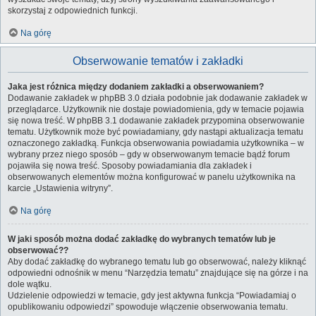
skorzystaj z odpowiednich funkcji.
Na górę
Obserwowanie tematów i zakładki
Jaka jest różnica między dodaniem zakładki a obserwowaniem?
Dodawanie zakładek w phpBB 3.0 działa podobnie jak dodawanie zakładek w
przeglądarce. Użytkownik nie dostaje powiadomienia, gdy w temacie pojawia
się nowa treść. W phpBB 3.1 dodawanie zakładek przypomina obserwowanie
tematu. Użytkownik może być powiadamiany, gdy nastąpi aktualizacja tematu
oznaczonego zakładką. Funkcja obserwowania powiadamia użytkownika – w
wybrany przez niego sposób – gdy w obserwowanym temacie bądź forum
pojawiła się nowa treść. Sposoby powiadamiania dla zakładek i
obserwowanych elementów można konfigurować w panelu użytkownika na
karcie „Ustawienia witryny”.
Na górę
W jaki sposób można dodać zakładkę do wybranych tematów lub je
obserwować??
Aby dodać zakładkę do wybranego tematu lub go obserwować, należy kliknąć
odpowiedni odnośnik w menu “Narzędzia tematu” znajdujące się na górze i na
dole wątku.
Udzielenie odpowiedzi w temacie, gdy jest aktywna funkcja “Powiadamiaj o
opublikowaniu odpowiedzi” spowoduje włączenie obserwowania tematu.