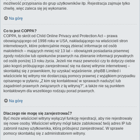
możliwość przypisania do grup użytkowników itp. Rejestracja zajmuje tylko
chwilę, więc zaleca się jej wykonanie.
Na górę
Co to jest COPPA?
COPPA, to skrót od Child Online Privacy and Protection Act – prawa
obowiązującego od 1998 roku w USA, nakładającego na właścicieli stron
internetowych, które potencjalnie mogą zbierać informacje od osób
małoletnich – mających mniej niż 13 lat – obowiązek posiadania pisemnej
zgody rodziców lub opiekunów prawnych na zbieranie informacji prywatnych
od osób poniżej 13 roku życia. Jeżeli nie masz pewności czy to dotyczy ciebie
jako kogoś próbującego zarejestrować się na danej witrynie internetowej –
skontaktuj się z prawnikiem, by uzyskać wyjaśnienie. phpBB Limited i
właściciele tej witryny nie dostarczają pomocy prawnej z wyjątkiem przypadku
opisanego w pytaniu „Z kim się kontaktować w sprawach nadużyć lub
zagadnień prawnych związanych z tą witryną?”, a także nie są punktem
kontaktowym dla wszelkiego rodzaju porad prawnych.
Na górę
Dlaczego nie mogę się zarejestrować?
Być może właściciel witryny wyłączył funkcję rejestracji, aby nie rejestrowały
się nowe osoby. Właściciel witryny mógł także zablokować twój adres IP lub
zabronił nazwy użytkownika, którą próbujesz zarejestrować. W sprawie
pomocy skontaktuj się z administratorem witryny.