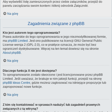
Aby wyświetlić listę zamieszczonych przez ciebie załączników, przejdź do
panelu zarządzania swoim kontem i kliknij odnośnik
Załączniki
.
Na górę
Zagadnienia związane z phpBB
Kto jest autorem tego oprogramowania?
Prawa autorskie do tego oprogramowania w jego niezmodyfikowanej formie,
ma
phpBB Limited
. Jest ono publikowane na licencji GNU General Public
License wersja 2 (GPL-2.0), co w praktyce oznacza, że może być bez
ograniczeń dystrybuowane. Więcej na ten temat dowiesz się na stronie
About phpBB
.
Na górę
Dlaczego funkcja X nie jest dostępna?
To oprogramowanie zostało stworzone i jest licencjonowane przez phpBB
Limited. Jeśli uważasz, że brakuje w nim jakiejś funkcji, przejdź na stronę
phpBB Ideas Centre
, gdzie możesz zagłosować na istniejące propozycje lub
zaproponować nowe funkcje.
Na górę
Z kim się kontaktować w sprawach nadużyć lub zagadnień prawnych
związanych z tą witryną?