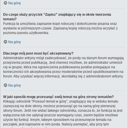
Na górę
Do czego służy przycisk “Zapisz” znajdujący się w oknie tworzenia
tematu?
Funkcja ta umożliwia zapisanie kopii roboczej i dokończenie pisania oraz
wysłanie w późniejszym czasie. Zapisaną kopię roboczą można wczytać z
poziomu panelu użytkownika.
Na górę
Dlaczego mój post musi być akceptowany?
Administrator witryny mógł zadecydować, że posty na danym forum wymagają
przejrzenia przed publikacją. Jest również możliwe, że administrator umieścił
cię w grupie, która ma ograniczenia publikowania postów polegające na
konieczności ich akceptowania przez moderatorów przed opublikowaniem na
forum. Aby uzyskać więcej informacji, skontaktuj się z administratorem witryny.
Na górę
W jaki sposób mogę przesunąć swój temat na górę strony tematów?
Klikając odnośnik “Przesuń temat w górę”, znajdujący się w widoku tematu
zazwyczaj na dole strony, możesz przesunąć go na samą górę pierwszej
strony forum. Jeśli nie widać takiego odnośnika, oznacza to, że funkcja ta jest
wyłączona lub nie upłynął jeszcze wymagany czas, zanim będzie możliwe
użycie tej funkcji. Innym, łatwym sposobem na przesunięcie tematu na
początek, jest napisanie w nim posta. Należy pamiętać, aby przy tym