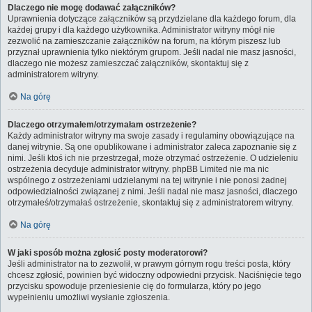
Dlaczego nie mogę dodawać załączników?
Uprawnienia dotyczące załączników są przydzielane dla każdego forum, dla
każdej grupy i dla każdego użytkownika. Administrator witryny mógł nie
zezwolić na zamieszczanie załączników na forum, na którym piszesz lub
przyznał uprawnienia tylko niektórym grupom. Jeśli nadal nie masz jasności,
dlaczego nie możesz zamieszczać załączników, skontaktuj się z
administratorem witryny.
Na górę
Dlaczego otrzymałem/otrzymałam ostrzeżenie?
Każdy administrator witryny ma swoje zasady i regulaminy obowiązujące na
danej witrynie. Są one opublikowane i administrator zaleca zapoznanie się z
nimi. Jeśli ktoś ich nie przestrzegał, może otrzymać ostrzeżenie. O udzieleniu
ostrzeżenia decyduje administrator witryny. phpBB Limited nie ma nic
wspólnego z ostrzeżeniami udzielanymi na tej witrynie i nie ponosi żadnej
odpowiedzialności związanej z nimi. Jeśli nadal nie masz jasności, dlaczego
otrzymałeś/otrzymałaś ostrzeżenie, skontaktuj się z administratorem witryny.
Na górę
W jaki sposób można zgłosić posty moderatorowi?
Jeśli administrator na to zezwolił, w prawym górnym rogu treści posta, który
chcesz zgłosić, powinien być widoczny odpowiedni przycisk. Naciśnięcie tego
przycisku spowoduje przeniesienie cię do formularza, który po jego
wypełnieniu umożliwi wysłanie zgłoszenia.