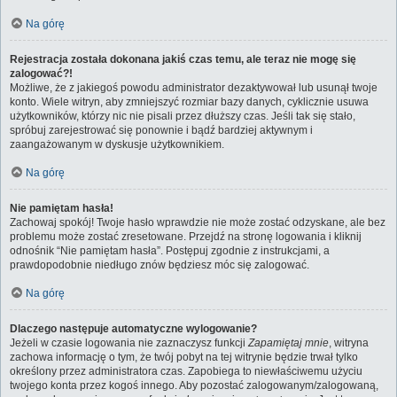
Na górę
Rejestracja została dokonana jakiś czas temu, ale teraz nie mogę się
zalogować?!
Możliwe, że z jakiegoś powodu administrator dezaktywował lub usunął twoje
konto. Wiele witryn, aby zmniejszyć rozmiar bazy danych, cyklicznie usuwa
użytkowników, którzy nic nie pisali przez dłuższy czas. Jeśli tak się stało,
spróbuj zarejestrować się ponownie i bądź bardziej aktywnym i
zaangażowanym w dyskusje użytkownikiem.
Na górę
Nie pamiętam hasła!
Zachowaj spokój! Twoje hasło wprawdzie nie może zostać odzyskane, ale bez
problemu może zostać zresetowane. Przejdź na stronę logowania i kliknij
odnośnik “Nie pamiętam hasła”. Postępuj zgodnie z instrukcjami, a
prawdopodobnie niedługo znów będziesz móc się zalogować.
Na górę
Dlaczego następuje automatyczne wylogowanie?
Jeżeli w czasie logowania nie zaznaczysz funkcji
Zapamiętaj mnie
, witryna
zachowa informację o tym, że twój pobyt na tej witrynie będzie trwał tylko
określony przez administratora czas. Zapobiega to niewłaściwemu użyciu
twojego konta przez kogoś innego. Aby pozostać zalogowanym/zalogowaną,