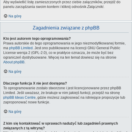
Aby wyświetlić listę zamieszczonych przez ciebie załączników, przejdź do
panelu zarządzania swoim kontem i kliknij odnośnik
Załączniki
.
Na górę
Zagadnienia związane z phpBB
Kto jest autorem tego oprogramowania?
Prawa autorskie do tego oprogramowania w jego niezmodyfikowanej formie,
ma
phpBB Limited
. Jest ono publikowane na licencji GNU General Public
License wersja 2 (GPL-2.0), co w praktyce oznacza, że może być bez
ograniczeń dystrybuowane. Więcej na ten temat dowiesz się na stronie
About phpBB
.
Na górę
Dlaczego funkcja X nie jest dostępna?
To oprogramowanie zostało stworzone i jest licencjonowane przez phpBB
Limited. Jeśli uważasz, że brakuje w nim jakiejś funkcji, przejdź na stronę
phpBB Ideas Centre
, gdzie możesz zagłosować na istniejące propozycje lub
zaproponować nowe funkcje.
Na górę
Z kim się kontaktować w sprawach nadużyć lub zagadnień prawnych
związanych z tą witryną?