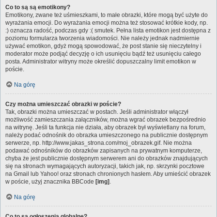
Co to są są emotikony?
Emotikony, zwane też uśmieszkami, to małe obrazki, które mogą być użyte do
wyrażania emocji. Do wyrażania emocji można też stosować krótkie kody, np.
:) oznacza radość, podczas gdy :( smutek. Pełna lista emotikon jest dostępna z
poziomu formularza tworzenia wiadomości. Nie należy jednak nadmiernie
używać emotikon, gdyż mogą spowodować, że post stanie się nieczytelny i
moderator może podjąć decyzję o ich usunięciu bądź też usunięciu całego
posta. Administrator witryny może określić dopuszczalny limit emotikon w
poście.
Na górę
Czy można umieszczać obrazki w poście?
Tak, obrazki można umieszczać w postach. Jeśli administrator włączył
możliwość zamieszczania załączników, można wgrać obrazek bezpośrednio
na witrynę. Jeśli ta funkcja nie działa, aby obrazek był wyświetlany na forum,
należy podać odnośnik do obrazka umieszczonego na publicznie dostępnym
serwerze, np. http://www.jakas_strona.com/moj_obrazek.gif. Nie można
podawać odnośników do obrazków zapisanych na prywatnym komputerze,
chyba że jest publicznie dostępnym serwerem ani do obrazków znajdujących
się na stronach wymagających autoryzacji, takich jak, np. skrzynki pocztowe
na Gmail lub Yahoo! oraz stronach chronionych hasłem. Aby umieścić obrazek
w poście, użyj znacznika BBCode
[img]
.
Na górę
Co to są ogłoszenia globalne?