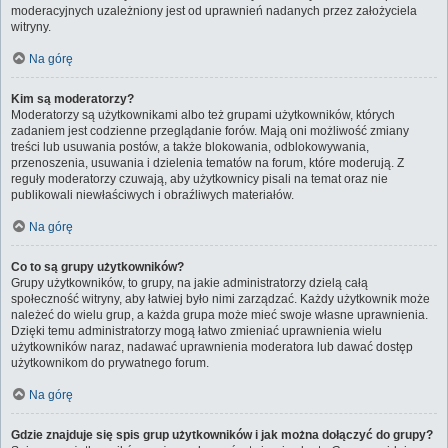
moderacyjnych uzależniony jest od uprawnień nadanych przez założyciela
witryny.
Na górę
Kim są moderatorzy?
Moderatorzy są użytkownikami albo też grupami użytkowników, których
zadaniem jest codzienne przeglądanie forów. Mają oni możliwość zmiany
treści lub usuwania postów, a także blokowania, odblokowywania,
przenoszenia, usuwania i dzielenia tematów na forum, które moderują. Z
reguły moderatorzy czuwają, aby użytkownicy pisali na temat oraz nie
publikowali niewłaściwych i obraźliwych materiałów.
Na górę
Co to są grupy użytkowników?
Grupy użytkowników, to grupy, na jakie administratorzy dzielą całą
społeczność witryny, aby łatwiej było nimi zarządzać. Każdy użytkownik może
należeć do wielu grup, a każda grupa może mieć swoje własne uprawnienia.
Dzięki temu administratorzy mogą łatwo zmieniać uprawnienia wielu
użytkowników naraz, nadawać uprawnienia moderatora lub dawać dostęp
użytkownikom do prywatnego forum.
Na górę
Gdzie znajduje się spis grup użytkowników i jak można dołączyć do grupy?