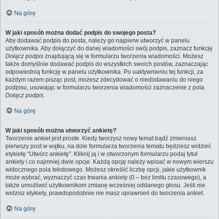
Na górę
W jaki sposób można dodać podpis do swojego posta?
Aby dodawać podpis do posta, należy go najpierw utworzyć w panelu
użytkownika. Aby dołączyć do danej wiadomości swój podpis, zaznacz funkcję
Dołącz podpis
znajdującą się w formularzu tworzenia wiadomości. Możesz
także domyślnie dodawać podpis do wszystkich swoich postów, zaznaczając
odpowiednią funkcję w panelu użytkownika. Po uaktywnieniu tej funkcji, za
każdym razem pisząc post, możesz zdecydować o niedodawaniu do niego
podpisu, usuwając w formularzu tworzenia wiadomości zaznaczenie z pola
Dołącz podpis
.
Na górę
W jaki sposób można utworzyć ankietę?
Tworzenie ankiet jest proste. Kiedy tworzysz nowy temat bądź zmieniasz
pierwszy post w wątku, na dole formularza tworzenia tematu będziesz widzieć
etykietę “Utwórz ankietę”. Kliknij ją i w otworzonym formularzu podaj tytuł
ankiety i co najmniej dwie opcje. Każdą opcję należy wpisać w nowym wierszu
widocznego pola tekstowego. Możesz określić liczbę opcji, jakie użytkownik
może wybrać, wyznaczyć czas trwania ankiety (0 – bez limitu czasowego), a
także umożliwić użytkownikom zmianę wcześniej oddanego głosu. Jeśli nie
widzisz etykiety, prawdopodobnie nie masz uprawnień do tworzenia ankiet.
Na górę