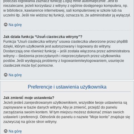
podczas logowania zaznacz funkcję
Loguj mnie automatycznie
. Jest to
niezalecane, jeżeli korzystasz z witryny z ogólnie dostępnego komputera, np.
w bibliotece, kawiarence internetowej, sali komputerowej w szkole lub na
uczelni itp. Jeśli nie widzisz tej funkcji, oznacza to, że administrator ją wyłączył.
Na górę
Jak działa funkcja “Usuń ciasteczka witryny”?
Funkcja “Usuń ciasteczka witryny” usuwa ciasteczka utworzone przez phpBB
dzięki, którym użytkownik jest autoryzowany i logowany do witryny.
Dostarczają one również funkcję – jeśli została włączona przez administratora
witryny – śledzenia przeczytanych i nieprzeczytanych przez użytkownika
postów. Jeśli występują problemy z logowaniem/wylogowaniem, usunięcie
ciasteczek może być pomocne.
Na górę
Preferencje i ustawienia użytkownika
Jak zmienić moje ustawienia?
Jeżeli jesteś zarejestrowanym użytkownikiem, wszystkie twoje ustawienia są
zapisywane w bazie danych witryny. Aby je zmienić, przejdź do panelu
zarządzania swoim kontem. W tym miejscu możesz dokonać zmian swoich
ustawień i preferencji. Odnośnik do panelu o nazwie “Moje konto” znajduje się
zazwyczaj na górze stron witryny.
Na górę