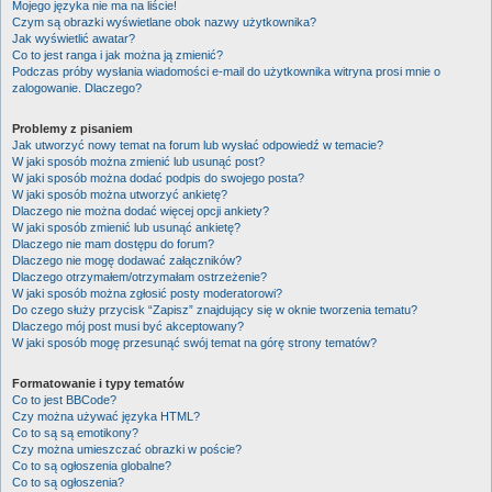
Mojego języka nie ma na liście!
Czym są obrazki wyświetlane obok nazwy użytkownika?
Jak wyświetlić awatar?
Co to jest ranga i jak można ją zmienić?
Podczas próby wysłania wiadomości e-mail do użytkownika witryna prosi mnie o
zalogowanie. Dlaczego?
Problemy z pisaniem
Jak utworzyć nowy temat na forum lub wysłać odpowiedź w temacie?
W jaki sposób można zmienić lub usunąć post?
W jaki sposób można dodać podpis do swojego posta?
W jaki sposób można utworzyć ankietę?
Dlaczego nie można dodać więcej opcji ankiety?
W jaki sposób zmienić lub usunąć ankietę?
Dlaczego nie mam dostępu do forum?
Dlaczego nie mogę dodawać załączników?
Dlaczego otrzymałem/otrzymałam ostrzeżenie?
W jaki sposób można zgłosić posty moderatorowi?
Do czego służy przycisk “Zapisz” znajdujący się w oknie tworzenia tematu?
Dlaczego mój post musi być akceptowany?
W jaki sposób mogę przesunąć swój temat na górę strony tematów?
Formatowanie i typy tematów
Co to jest BBCode?
Czy można używać języka HTML?
Co to są są emotikony?
Czy można umieszczać obrazki w poście?
Co to są ogłoszenia globalne?
Co to są ogłoszenia?