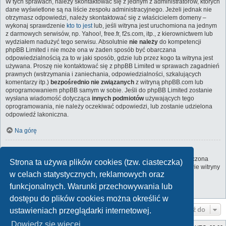
W tych sprawach, należy skontaktować się z jednym z administratorów, których
dane wyświetlone są na liście zespołu administracyjnego. Jeżeli jednak nie
otrzymasz odpowiedzi, należy skontaktować się z właścicielem domeny –
wykonaj sprawdzenie
kto to jest
lub, jeśli witryna jest uruchomiona na jednym
z darmowych serwisów, np. Yahoo!, free.fr, f2s.com, itp., z kierownictwem lub
wydziałem nadużyć tego serwisu. Absolutnie
nie należy
do kompetencji
phpBB Limited i nie może ona w żaden sposób być obarczana
odpowiedzialnością za to w jaki sposób, gdzie lub przez kogo ta witryna jest
używana. Proszę nie kontaktować się z phpBB Limited w sprawach zagadnień
prawnych (wstrzymania i zaniechania, odpowiedzialności, szkalujących
komentarzy itp.)
bezpośrednio nie związanych
z witryną phpBB.com lub
oprogramowaniem phpBB samym w sobie. Jeśli do phpBB Limited zostanie
wysłana wiadomość dotycząca
innych podmiotów
używających tego
oprogramowania, nie należy oczekiwać odpowiedzi, lub zostanie udzielona
odpowiedź lakoniczna.
Na górę
Jak nawiązać kontakt z administratorem witryny?
Wszyscy użytkownicy witryny mogą używać – jeśli funkcja ta jest włączona
Strona ta używa plików cookies (tzw. ciasteczka)
przez administratora witryny – formularza „Kontakt z nami”. Członkowie witryny
w celach statystycznych, reklamowych oraz
mogą także używać odnośnika „Zespół administracyjny”.
funkcjonalnych. Warunki przechowywania lub
Na górę
dostępu do plików cookies można określić w
Przejdź do
ustawieniach przeglądarki internetowej.
Dowiedz się więcej