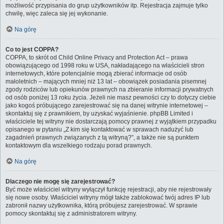
możliwość przypisania do grup użytkowników itp. Rejestracja zajmuje tylko
chwilę, więc zaleca się jej wykonanie.
Na górę
Co to jest COPPA?
COPPA, to skrót od Child Online Privacy and Protection Act – prawa
obowiązującego od 1998 roku w USA, nakładającego na właścicieli stron
internetowych, które potencjalnie mogą zbierać informacje od osób
małoletnich – mających mniej niż 13 lat – obowiązek posiadania pisemnej
zgody rodziców lub opiekunów prawnych na zbieranie informacji prywatnych
od osób poniżej 13 roku życia. Jeżeli nie masz pewności czy to dotyczy ciebie
jako kogoś próbującego zarejestrować się na danej witrynie internetowej –
skontaktuj się z prawnikiem, by uzyskać wyjaśnienie. phpBB Limited i
właściciele tej witryny nie dostarczają pomocy prawnej z wyjątkiem przypadku
opisanego w pytaniu „Z kim się kontaktować w sprawach nadużyć lub
zagadnień prawnych związanych z tą witryną?”, a także nie są punktem
kontaktowym dla wszelkiego rodzaju porad prawnych.
Na górę
Dlaczego nie mogę się zarejestrować?
Być może właściciel witryny wyłączył funkcję rejestracji, aby nie rejestrowały
się nowe osoby. Właściciel witryny mógł także zablokować twój adres IP lub
zabronił nazwy użytkownika, którą próbujesz zarejestrować. W sprawie
pomocy skontaktuj się z administratorem witryny.