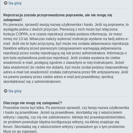
Na górę
Rejestracja została przeprowadzona poprawnie, ale nie mogę się
zalogować!
Po pierwsze, sprawdź swoją nazwę użytkownika i hasło. Jeśli są poprawne, to
wystąpiła jedna z dwóch przyczyn. Pierwszą z nich może być włączona
funkcja COPPA, a w czasie rejestracji została podana informacja, że masz
mniej niż 13 lat. Wówczas należy wykonać instrukcje wysłane na twój adres e-
mail. Jeśli nie to było przyczyną, być może nie została aktywowana rejestracja.
Niektóre witryny przed pierwszym zalogowaniem wymagają aktywowania
rejestracji przez osobę rejestrującą się lub przez administratora. Informacja o
tym była wyświetlona podczas rejestracji. Jeśli została wysłana do ciebie
wiadomość e-mail, postępuj zgodnie z zawartymi w niej instrukcjami. Jeżeli
taka wiadomość do ciebie nie dotarła, być może został podany nieprawidłowy
adres e-mail lub wiadomość została zatrzymana przez filtr antyspamowy. Jeśli
na pewno podany przez ciebie adres e-mail jest prawidłowy, spróbuj
skontaktować się z administratorem.
Na górę
Dlaczego nie mogę się zalogować?
Powodów może być kilka. Po pierwsze sprawdź, czy twoja nazwa użytkownika
i hasło są prawidłowe. Jeżeli są prawidłowe, skontaktuj się z właścicielem
witryny i zapytaj, czy cię nie zablokowano. Istnieje też prawdopodobieństwo,
że problem powoduje błędna konfiguracja witryny, na której znajduje się
forum. Skontaktuj się z właścicielem witryny i powiadom go o tym problemie.
Musi on go naprawić.