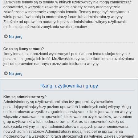
Zamknięte tematy są to tematy, w których użytkownicy nie mogą zamieszczać
odpowiedzi, a wszystkie zawarte w nich ankiety zostały automatycznie
zakończone w momencie zamykania tematu. Tematy mogą być zamykane z
wielu powodów i robią to moderatorzy forum lub administratorzy witryny.
Zależnie od uprawnień nadanych przez administratora witryny użytkownik
może mieć możliwość zamykania swoich tematów.
Na górę
Co to są ikony tematu?
Ikony tematu są obrazkami wybieranymi przez autora tematu skojarzonymi z
postami – sugerują ich treść. Możliwość korzystania z ikon tematu uzależniona
jest od uprawnień nadanych przez administratora witryny.
Na górę
Rangi użytkownika i grupy
Kim są administratorzy?
Administratorzy są użytkownikami albo też grupami użytkowników
posiadającymi najwyższy poziom uprawnień kontrolnych całej witryny. Mogą
oni kontrolować wszystkie zagadnienia związane z funkcjonowaniem witryny
włącznie z nadawaniem uprawnień, blokowaniem użytkowników, tworzeniem
grup użytkowników lub moderatorów itp. Zakres ich uprawnień zależy od
założyciela witryny i innych administratorów mających prawo nominowania
nowych administratorów. Administratorzy mogą mieć pełne uprawnienia
moderatorów na wszystkich forach utworzonych na witrynie. Zakres uprawnień