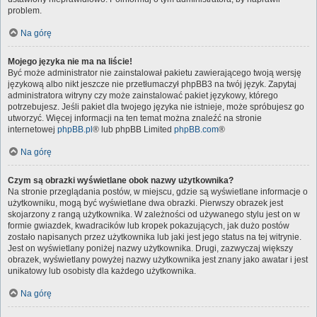
problem.
Na górę
Mojego języka nie ma na liście!
Być może administrator nie zainstalował pakietu zawierającego twoją wersję
językową albo nikt jeszcze nie przetłumaczył phpBB3 na twój język. Zapytaj
administratora witryny czy może zainstalować pakiet językowy, którego
potrzebujesz. Jeśli pakiet dla twojego języka nie istnieje, może spróbujesz go
utworzyć. Więcej informacji na ten temat można znaleźć na stronie
internetowej
phpBB.pl
® lub phpBB Limited
phpBB.com
®
Na górę
Czym są obrazki wyświetlane obok nazwy użytkownika?
Na stronie przeglądania postów, w miejscu, gdzie są wyświetlane informacje o
użytkowniku, mogą być wyświetlane dwa obrazki. Pierwszy obrazek jest
skojarzony z rangą użytkownika. W zależności od używanego stylu jest on w
formie gwiazdek, kwadracików lub kropek pokazujących, jak dużo postów
zostało napisanych przez użytkownika lub jaki jest jego status na tej witrynie.
Jest on wyświetlany poniżej nazwy użytkownika. Drugi, zazwyczaj większy
obrazek, wyświetlany powyżej nazwy użytkownika jest znany jako awatar i jest
unikatowy lub osobisty dla każdego użytkownika.
Na górę