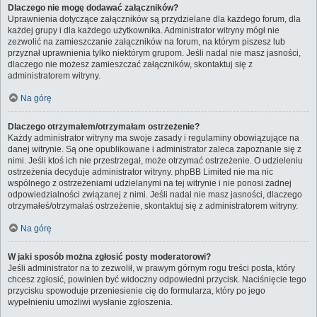
Dlaczego nie mogę dodawać załączników?
Uprawnienia dotyczące załączników są przydzielane dla każdego forum, dla
każdej grupy i dla każdego użytkownika. Administrator witryny mógł nie
zezwolić na zamieszczanie załączników na forum, na którym piszesz lub
przyznał uprawnienia tylko niektórym grupom. Jeśli nadal nie masz jasności,
dlaczego nie możesz zamieszczać załączników, skontaktuj się z
administratorem witryny.
Na górę
Dlaczego otrzymałem/otrzymałam ostrzeżenie?
Każdy administrator witryny ma swoje zasady i regulaminy obowiązujące na
danej witrynie. Są one opublikowane i administrator zaleca zapoznanie się z
nimi. Jeśli ktoś ich nie przestrzegał, może otrzymać ostrzeżenie. O udzieleniu
ostrzeżenia decyduje administrator witryny. phpBB Limited nie ma nic
wspólnego z ostrzeżeniami udzielanymi na tej witrynie i nie ponosi żadnej
odpowiedzialności związanej z nimi. Jeśli nadal nie masz jasności, dlaczego
otrzymałeś/otrzymałaś ostrzeżenie, skontaktuj się z administratorem witryny.
Na górę
W jaki sposób można zgłosić posty moderatorowi?
Jeśli administrator na to zezwolił, w prawym górnym rogu treści posta, który
chcesz zgłosić, powinien być widoczny odpowiedni przycisk. Naciśnięcie tego
przycisku spowoduje przeniesienie cię do formularza, który po jego
wypełnieniu umożliwi wysłanie zgłoszenia.