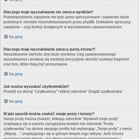
Dlaczego moje wyszukiwanie nie zwraca wyników?
Prawdopodobnie zapytanie nie było jasno sprecyzowane i zawierało wiele
podobnych zwrotów niezindeksowanych przez phpBB. Dokładnie sprecyzuj
zapytanie – użyj funkcji dostępnych w wyszukiwaniu zaawansowanym.
Na górę
Dlaczego moje wyszukiwanie zwraca pustą stronę?!
Wyszukiwanie zwróciło zbyt dużo wyników. Użyj zaawansowanego
wyszukiwania i postaraj się bardziej precyzyjnie określić szukany fragment
oraz fora, które mają być przeszukane.
Na górę
Jak można wyszukać użytkowników?
Przejdź na stronę “Użytkownicy” i kliknij odnośnik “Znajdź użytkownika”.
Na górę
W jaki sposób można znaleźć swoje posty i tematy?
Swoje posty można znaleźć, klikając odnośnik “Wyświetl moje posty”
znajdujący się w panelu zarządzania kontem lub odnośnik “Posty
użytkownika” na stronie swojego profilu lub wybierając „Twoje posty” z menu
„Więcej…” znajdującego się w górnym lewym rogu witryny. Jeśli chcesz
wyszukać swoje tematy, użyj strony wyszukiwania zaawansowanego i