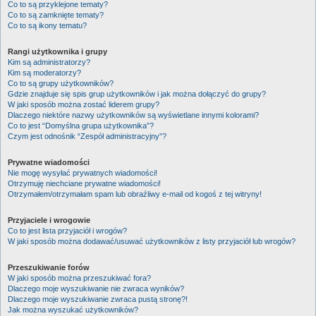
Co to są przyklejone tematy?
Co to są zamknięte tematy?
Co to są ikony tematu?
Rangi użytkownika i grupy
Kim są administratorzy?
Kim są moderatorzy?
Co to są grupy użytkowników?
Gdzie znajduje się spis grup użytkowników i jak można dołączyć do grupy?
W jaki sposób można zostać liderem grupy?
Dlaczego niektóre nazwy użytkowników są wyświetlane innymi kolorami?
Co to jest “Domyślna grupa użytkownika”?
Czym jest odnośnik “Zespół administracyjny”?
Prywatne wiadomości
Nie mogę wysyłać prywatnych wiadomości!
Otrzymuję niechciane prywatne wiadomości!
Otrzymałem/otrzymałam spam lub obraźliwy e-mail od kogoś z tej witryny!
Przyjaciele i wrogowie
Co to jest lista przyjaciół i wrogów?
W jaki sposób można dodawać/usuwać użytkowników z listy przyjaciół lub wrogów?
Przeszukiwanie forów
W jaki sposób można przeszukiwać fora?
Dlaczego moje wyszukiwanie nie zwraca wyników?
Dlaczego moje wyszukiwanie zwraca pustą stronę?!
Jak można wyszukać użytkowników?