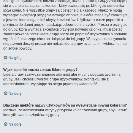
Spis grup użytkowników można zobaczyć, otwierając kartę
Grupy
znajdującą
się w panelu zarządzania kontem, który otwiera się po kliknięciu odnośnika
Moje konto
. Nie wszystkie grupy są dostępne dla każdego. Niektóre mogą
wymagać akceptacji przyjęcia nowego członka, niektóre mogą być zamknięte,
a jeszcze inne mogą mieć ukrytych członków. Użytkownik może poprosić o
przyjęcie do danej grupy, naciskając odpowiedni przycisk. Prośba o przyjęcie
do grupy, która wymaga akceptacji przyjęcia nowego członka, musi zostać
zaakceptowana przez lidera grupy. Może on poprosić użytkownika o podanie
wyjaśnień, dlaczego chce on dołączyć do tej grupy. W przypadku otrzymania
negatywnej decyzji proszę nie nękać lidera grupy pytaniami – widocznie miał
on swoje powody.
Na górę
W jaki sposób można zostać liderem grupy?
Lidera grupy zazwyczaj mianuje administrator witryny podczas tworzenia
grupy. Jeśli chcesz utworzyć grupę użytkowników, skontaktuj się z
administratorem, wysyłając do niego prywatną wiadomość.
Na górę
Dlaczego niektóre nazwy użytkowników są wyświetlane innymi kolorami?
Możliwe, że administrator witryny przypisał kolor członkom grupy, aby ułatwić
identyfikowanie członków tej grupy.
Na górę