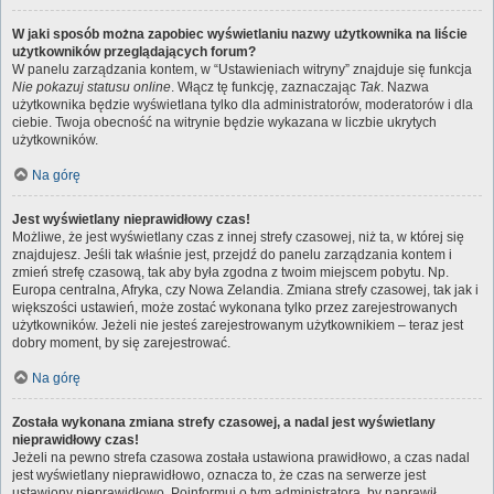
W jaki sposób można zapobiec wyświetlaniu nazwy użytkownika na liście
użytkowników przeglądających forum?
W panelu zarządzania kontem, w “Ustawieniach witryny” znajduje się funkcja
Nie pokazuj statusu online
. Włącz tę funkcję, zaznaczając
Tak
. Nazwa
użytkownika będzie wyświetlana tylko dla administratorów, moderatorów i dla
ciebie. Twoja obecność na witrynie będzie wykazana w liczbie ukrytych
użytkowników.
Na górę
Jest wyświetlany nieprawidłowy czas!
Możliwe, że jest wyświetlany czas z innej strefy czasowej, niż ta, w której się
znajdujesz. Jeśli tak właśnie jest, przejdź do panelu zarządzania kontem i
zmień strefę czasową, tak aby była zgodna z twoim miejscem pobytu. Np.
Europa centralna, Afryka, czy Nowa Zelandia. Zmiana strefy czasowej, tak jak i
większości ustawień, może zostać wykonana tylko przez zarejestrowanych
użytkowników. Jeżeli nie jesteś zarejestrowanym użytkownikiem – teraz jest
dobry moment, by się zarejestrować.
Na górę
Została wykonana zmiana strefy czasowej, a nadal jest wyświetlany
nieprawidłowy czas!
Jeżeli na pewno strefa czasowa została ustawiona prawidłowo, a czas nadal
jest wyświetlany nieprawidłowo, oznacza to, że czas na serwerze jest
ustawiony nieprawidłowo. Poinformuj o tym administratora, by naprawił