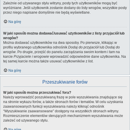
Zależnie od używanego stylu witryny, posty tych użytkowników mogą być
wyróżniane. Jeśli użytkownik zostanie dodany do listy wrogów, wszystkie posty
przez niego napisane domyślnie nie będą wyświetlane.
Na górę
W jaki sposób można dodawać/usuwać użytkowników z listy przyjaciół lub
wrogów?
Można dodawać użytkowników na dwa sposoby. Po pierwsze, klikając w
profilu wybranego użytkownika odnośnik
Dodaj do przyjaciół
lub
Dodaj do
wrogów
. Po drugie, przejść do panelu zarządzania swoim kontem i tam na
karcie
Przyjaciele i wrogowie
wprowadzić odpowiednie dane użytkownika. Na
tej samej karcie można także usuwać użytkowników z list.
Na górę
Przeszukiwanie forów
W jaki sposób można przeszukiwać fora?
Należy wprowadzić poszukiwaną frazę w pole wyszukiwania znajdujące się
na stronie wykazu forów, a także stronach forów i tematów. W celu uzyskania
zaawansowanych funkcji wyszukiwania należy kliknąć odnośnik
“Wyszukiwanie zaawansowane” dostępny na wszystkich stronach witryny.
Rozmieszczenie elementów sterujących mechanizmem wyszukiwania może
zależeć od używanego stylu.
Na górę