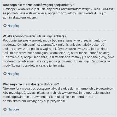
Dlaczego nie można dodać więcej opcji ankiety?
Limit opcji w ankiecie jest ustalany przez administratora witryny. Jeśli uważasz,
że potrzebujesz wstawić więcej opcji niż dozwolony limit, skontaktuj się z
administratorem witryny.
Na górę
W jaki sposób zmienić lub usunąć ankietę?
Podobnie, jak posty, ankiety mogą być zmieniane tylko przez ich autorów,
moderatorów lub administratorów. Aby zmienić ankietę, należy dokonać
zmiany pierwszego posta w wątku, z którym zawsze związana jest ankieta.
Jeśli nikt jeszcze nie oddał głosu w ankiecie, jej autor może usunąć ankietę
lub zmienić jej opcje. Jednakże, jeśli w ankiecie zostały już oddane głosy, tylko
moderatorzy lub administratorzy mogą ją zmienić, lub usunąć. Zapobiega to
modyfikowaniu ankiety w czasie jej trwania.
Na górę
Dlaczego nie mam dostępu do forum?
Niektóre fora mogą być dostępne tylko dla określonych grup lub użytkowników.
Aby przeglądać, czytać, pisać na nich lub wykonywać inne operacje, musisz
mieć odpowiednie uprawnienia. Skontaktuj się z moderatorem lub
administratorem witryny, aby ci je przydzielił.
Na górę