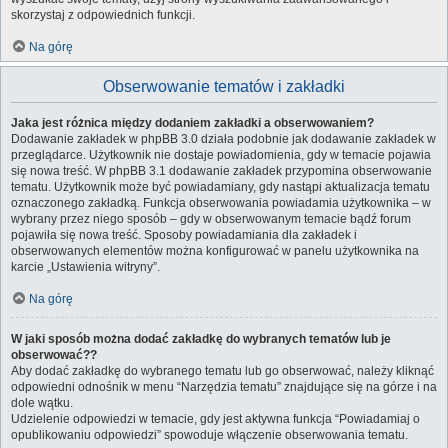
skorzystaj z odpowiednich funkcji.
Na górę
Obserwowanie tematów i zakładki
Jaka jest różnica między dodaniem zakładki a obserwowaniem?
Dodawanie zakładek w phpBB 3.0 działa podobnie jak dodawanie zakładek w
przeglądarce. Użytkownik nie dostaje powiadomienia, gdy w temacie pojawia
się nowa treść. W phpBB 3.1 dodawanie zakładek przypomina obserwowanie
tematu. Użytkownik może być powiadamiany, gdy nastąpi aktualizacja tematu
oznaczonego zakładką. Funkcja obserwowania powiadamia użytkownika – w
wybrany przez niego sposób – gdy w obserwowanym temacie bądź forum
pojawiła się nowa treść. Sposoby powiadamiania dla zakładek i
obserwowanych elementów można konfigurować w panelu użytkownika na
karcie „Ustawienia witryny”.
Na górę
W jaki sposób można dodać zakładkę do wybranych tematów lub je
obserwować??
Aby dodać zakładkę do wybranego tematu lub go obserwować, należy kliknąć
odpowiedni odnośnik w menu “Narzędzia tematu” znajdujące się na górze i na
dole wątku.
Udzielenie odpowiedzi w temacie, gdy jest aktywna funkcja “Powiadamiaj o
opublikowaniu odpowiedzi” spowoduje włączenie obserwowania tematu.