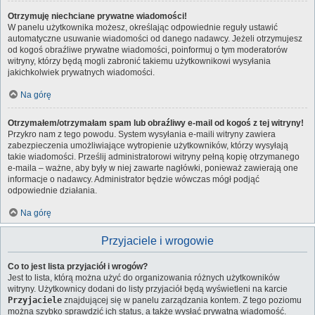
Otrzymuję niechciane prywatne wiadomości!
W panelu użytkownika możesz, określając odpowiednie reguły ustawić
automatyczne usuwanie wiadomości od danego nadawcy. Jeżeli otrzymujesz
od kogoś obraźliwe prywatne wiadomości, poinformuj o tym moderatorów
witryny, którzy będą mogli zabronić takiemu użytkownikowi wysyłania
jakichkolwiek prywatnych wiadomości.
Na górę
Otrzymałem/otrzymałam spam lub obraźliwy e-mail od kogoś z tej witryny!
Przykro nam z tego powodu. System wysyłania e-maili witryny zawiera
zabezpieczenia umożliwiające wytropienie użytkowników, którzy wysyłają
takie wiadomości. Prześlij administratorowi witryny pełną kopię otrzymanego
e-maila – ważne, aby były w niej zawarte nagłówki, ponieważ zawierają one
informacje o nadawcy. Administrator będzie wówczas mógł podjąć
odpowiednie działania.
Na górę
Przyjaciele i wrogowie
Co to jest lista przyjaciół i wrogów?
Jest to lista, którą można użyć do organizowania różnych użytkowników
witryny. Użytkownicy dodani do listy przyjaciół będą wyświetleni na karcie
Przyjaciele
znajdującej się w panelu zarządzania kontem. Z tego poziomu
można szybko sprawdzić ich status, a także wysłać prywatną wiadomość.