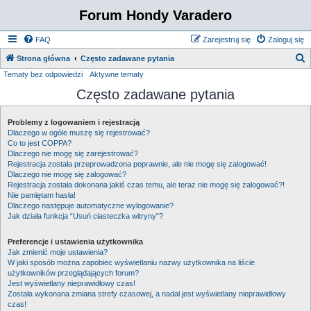
Forum Hondy Varadero
FAQ
Zarejestruj się
Zaloguj się
S
Strona główna
Często zadawane pytania
Tematy bez odpowiedzi
Aktywne tematy
z
Często zadawane pytania
u
k
Problemy z logowaniem i rejestracją
a
Dlaczego w ogóle muszę się rejestrować?
j
Co to jest COPPA?
Dlaczego nie mogę się zarejestrować?
Rejestracja została przeprowadzona poprawnie, ale nie mogę się zalogować!
Dlaczego nie mogę się zalogować?
Rejestracja została dokonana jakiś czas temu, ale teraz nie mogę się zalogować?!
Nie pamiętam hasła!
Dlaczego następuje automatyczne wylogowanie?
Jak działa funkcja “Usuń ciasteczka witryny”?
Preferencje i ustawienia użytkownika
Jak zmienić moje ustawienia?
W jaki sposób można zapobiec wyświetlaniu nazwy użytkownika na liście
użytkowników przeglądających forum?
Jest wyświetlany nieprawidłowy czas!
Została wykonana zmiana strefy czasowej, a nadal jest wyświetlany nieprawidłowy
czas!