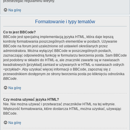
przestrzegać regulaminu witryny.
Na górę
Formatowanie i typy tematów
Co to jest BBCode?
BBCode jest specjalną implementacją języka HTML, która daje lepszą
kontrolę formatowania poszczególnych elementów w postach. Używanie
BBCode na forum jest uzależnione od ustawień określanych przez
administratora. Można wyłączyć BBCode w poszczególnych postach,
zaznaczając odpowiednią funkcję w formularzu tworzenia posta. Sam BBCode
jest podobny w składni do HTML-a, ale znaczniki zawarte są w nawiasach
kwadratowych [przykład] zamiast w używanych w HTML-u nawiasach ostrych
<przykład>. Aby uzyskać więcej informacji o BBCode, zapoznaj się z
przewodnikiem dostępnym ze strony tworzenia posta po kliknięciu odnośnika
BBCode
.
Na górę
Czy można używać języka HTML?
Nie. Nie można używać i przetwarzać znaczników HTML na tej witrynie.
Większość formatowania, które dostarcza HTML, można uzyskać, używając
BBCode.
Na górę