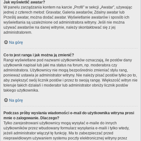
Jak wyświetlić awatar?
W panelu zarządzania kontem na karcie „Profil” w sekcji „Awatar”, używając
jednej z czterech metod: Gravatar, Galeria awatarów, Zdalny awatar lub
Prześlij awatar, można dodać awatar. Wyświetlanie awatarów i sposób ich
wyświetlania są uzależnione od administratora witryny. Jeśli nie można
używać awatarów na danej witrynie, należy skontaktować się z jej
administratorem.
Na górę
Co to jest ranga i jak można ją zmienić?
Rangi wyświetlane pod nazwami użytkowników oznaczają, ile postów dany
użytkownik napisał lub jaki ma status na forum, np. moderatora czy
administratora. Użytkownicy nie mogą bezpośrednio zmieniać stylu rang,
ponieważ ustawia je administrator witryny. Nie należy pisać postów tylko po to,
aby zwiększyć swój licznik postów i przez to swoją rangę. Większość witryn nie
toleruje takich działań i moderator lub administrator obniży licznik postów
takiego użytkownika.
Na górę
Podczas próby wysłania wiadomości e-mail do użytkownika witryna prosi
mnie o zalogowanie. Dlaczego?
Tylko zarejestrowani użytkownicy mogą wysyłać e-maile do innych
użytkowników przez wbudowany formularz wysyłania e-maili i tylko wtedy,
jeżeli administrator włączył tę funkcję. Ma to zabezpieczać przed
nieprawidłowym używaniem systemu poczty elektronicznej witryny przez