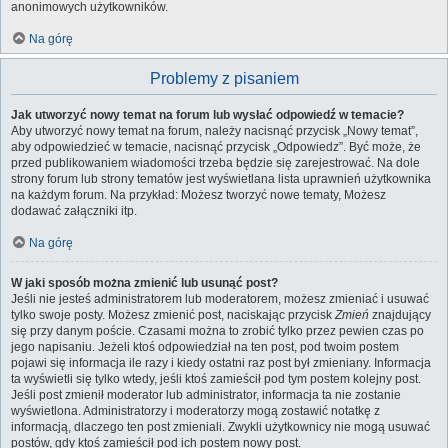
anonimowych użytkowników.
Na górę
Problemy z pisaniem
Jak utworzyć nowy temat na forum lub wysłać odpowiedź w temacie?
Aby utworzyć nowy temat na forum, należy nacisnąć przycisk „Nowy temat”,
aby odpowiedzieć w temacie, nacisnąć przycisk „Odpowiedz”. Być może, że
przed publikowaniem wiadomości trzeba będzie się zarejestrować. Na dole
strony forum lub strony tematów jest wyświetlana lista uprawnień użytkownika
na każdym forum. Na przykład: Możesz tworzyć nowe tematy, Możesz
dodawać załączniki itp.
Na górę
W jaki sposób można zmienić lub usunąć post?
Jeśli nie jesteś administratorem lub moderatorem, możesz zmieniać i usuwać
tylko swoje posty. Możesz zmienić post, naciskając przycisk
Zmień
znajdujący
się przy danym poście. Czasami można to zrobić tylko przez pewien czas po
jego napisaniu. Jeżeli ktoś odpowiedział na ten post, pod twoim postem
pojawi się informacja ile razy i kiedy ostatni raz post był zmieniany. Informacja
ta wyświetli się tylko wtedy, jeśli ktoś zamieścił pod tym postem kolejny post.
Jeśli post zmienił moderator lub administrator, informacja ta nie zostanie
wyświetlona. Administratorzy i moderatorzy mogą zostawić notatkę z
informacją, dlaczego ten post zmieniali. Zwykli użytkownicy nie mogą usuwać
postów, gdy ktoś zamieścił pod ich postem nowy post.