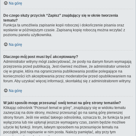
Na górę
Do czego służy przycisk “Zapisz” znajdujący się w oknie tworzenia
tematu?
Funkcja ta umożliwia zapisanie kopii roboczej i dokończenie pisania oraz
wysłanie w późniejszym czasie. Zapisaną kopię roboczą można wczytać z
poziomu panelu użytkownika.
Na górę
Dlaczego mój post musi być akceptowany?
Administrator witryny mógł zadecydować, że posty na danym forum wymagają
przejrzenia przed publikacją. Jest również możliwe, że administrator umieścił
cię w grupie, która ma ograniczenia publikowania postów polegające na
konieczności ich akceptowania przez moderatorów przed opublikowaniem na
forum. Aby uzyskać więcej informacji, skontaktuj się z administratorem witryny.
Na górę
W jaki sposób mogę przesunąć swój temat na górę strony tematów?
Klikając odnośnik “Przesuń temat w górę”, znajdujący się w widoku tematu
zazwyczaj na dole strony, możesz przesunąć go na samą górę pierwszej
strony forum. Jeśli nie widać takiego odnośnika, oznacza to, że funkcja ta jest
wyłączona lub nie upłynął jeszcze wymagany czas, zanim będzie możliwe
użycie tej funkcji. Innym, łatwym sposobem na przesunięcie tematu na
początek, jest napisanie w nim posta. Należy pamiętać, aby przy tym