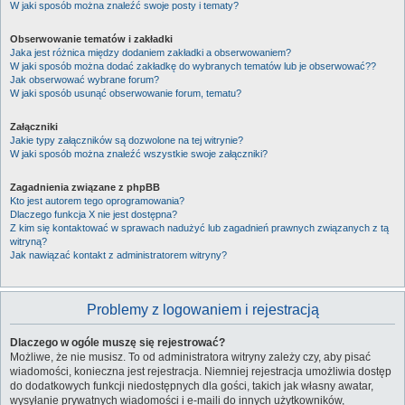
W jaki sposób można znaleźć swoje posty i tematy?
Obserwowanie tematów i zakładki
Jaka jest różnica między dodaniem zakładki a obserwowaniem?
W jaki sposób można dodać zakładkę do wybranych tematów lub je obserwować??
Jak obserwować wybrane forum?
W jaki sposób usunąć obserwowanie forum, tematu?
Załączniki
Jakie typy załączników są dozwolone na tej witrynie?
W jaki sposób można znaleźć wszystkie swoje załączniki?
Zagadnienia związane z phpBB
Kto jest autorem tego oprogramowania?
Dlaczego funkcja X nie jest dostępna?
Z kim się kontaktować w sprawach nadużyć lub zagadnień prawnych związanych z tą
witryną?
Jak nawiązać kontakt z administratorem witryny?
Problemy z logowaniem i rejestracją
Dlaczego w ogóle muszę się rejestrować?
Możliwe, że nie musisz. To od administratora witryny zależy czy, aby pisać
wiadomości, konieczna jest rejestracja. Niemniej rejestracja umożliwia dostęp
do dodatkowych funkcji niedostępnych dla gości, takich jak własny awatar,
wysyłanie prywatnych wiadomości i e-maili do innych użytkowników,