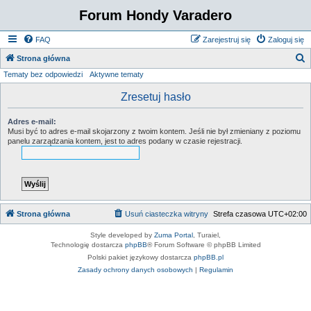
Forum Hondy Varadero
FAQ
Zarejestruj się
Zaloguj się
S
Strona główna
Tematy bez odpowiedzi
Aktywne tematy
z
u
Zresetuj hasło
k
Adres e-mail:
a
Musi być to adres e-mail skojarzony z twoim kontem. Jeśli nie był zmieniany z poziomu
panelu zarządzania kontem, jest to adres podany w czasie rejestracji.
j
Strona główna
Usuń ciasteczka witryny
Strefa czasowa
UTC+02:00
Style developed by
Zuma Portal
, Turaiel,
Technologię dostarcza
phpBB
® Forum Software © phpBB Limited
Polski pakiet językowy dostarcza
phpBB.pl
Zasady ochrony danych osobowych
|
Regulamin