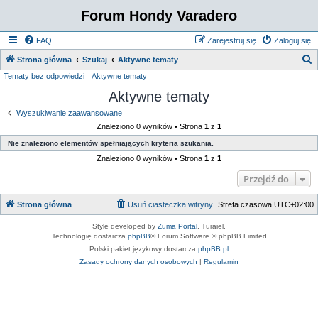
Forum Hondy Varadero
FAQ
Zarejestruj się
Zaloguj się
S
Strona główna
Szukaj
Aktywne tematy
Tematy bez odpowiedzi
Aktywne tematy
z
Aktywne tematy
u
k
Wyszukiwanie zaawansowane
Znaleziono 0 wyników • Strona
1
z
1
a
Nie znaleziono elementów spełniających kryteria szukania.
j
Znaleziono 0 wyników • Strona
1
z
1
Przejdź do
Strona główna
Usuń ciasteczka witryny
Strefa czasowa
UTC+02:00
Style developed by
Zuma Portal
, Turaiel,
Technologię dostarcza
phpBB
® Forum Software © phpBB Limited
Polski pakiet językowy dostarcza
phpBB.pl
Zasady ochrony danych osobowych
|
Regulamin