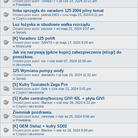
Ostatni post autor:
TomEk77
«
pt cze 14, 2024 10:21 am
w
Powitalnia
linka sprzęgła do varadero 125 2004 pilny temat
Ostatni post autor:
piotrek1983
«
czw maja 23, 2024 8:11 pm
w
Części zamienne
Luz łożyska w obudowie wałka rozrządu
Ostatni post autor:
paxstor
«
wt maja 21, 2024 9:57 am
w
Serwis
[K] Varadero 125 polift
Ostatni post autor:
SANT0
«
pt maja 17, 2024 9:29 am
w
Motocykle
Jak się nazywają (gdzie kupic) zabezpieczenia (slizgi) do
ponożkow.
Ostatni post autor:
stx
«
ndz kwie 07, 2024 10:56 am
w
Akcesoria
125 Wymiana pompy wody
Ostatni post autor:
damianfu
«
pt mar 29, 2024 11:32 am
w
Serwis
[S] Kufry Touratech Zega Pro
Ostatni post autor:
Seik
«
czw mar 21, 2024 5:41 pm
w
Części i akcesoria
[S] Kufer centralny/boczny GIVI 42L + płyta GIVI
Ostatni post autor:
Blacker
«
sob mar 09, 2024 6:31 pm
w
Części i akcesoria
Ziemniak pozdrawia.
Ostatni post autor:
ziemniak
«
ndz lut 25, 2024 8:56 am
w
Powitalnia
[K] OEM Stelaż + kufry SD02
Ostatni post autor:
Blacker
«
ndz lut 18, 2024 8:09 pm
w
Części i akcesoria