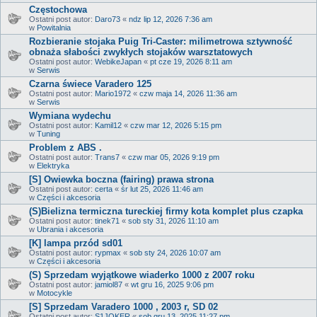
Częstochowa
Ostatni post autor:
Daro73
«
ndz lip 12, 2026 7:36 am
w
Powitalnia
Rozbieranie stojaka Puig Tri-Caster: milimetrowa sztywność
obnaża słabości zwykłych stojaków warsztatowych
Ostatni post autor:
WebikeJapan
«
pt cze 19, 2026 8:11 am
w
Serwis
Czarna świece Varadero 125
Ostatni post autor:
Mario1972
«
czw maja 14, 2026 11:36 am
w
Serwis
Wymiana wydechu
Ostatni post autor:
Kamil12
«
czw mar 12, 2026 5:15 pm
w
Tuning
Problem z ABS .
Ostatni post autor:
Trans7
«
czw mar 05, 2026 9:19 pm
w
Elektryka
[S] Owiewka boczna (fairing) prawa strona
Ostatni post autor:
certa
«
śr lut 25, 2026 11:46 am
w
Części i akcesoria
(S)Bielizna termiczna tureckiej firmy kota komplet plus czapka
Ostatni post autor:
tinek71
«
sob sty 31, 2026 11:10 am
w
Ubrania i akcesoria
[K] lampa przód sd01
Ostatni post autor:
rypmax
«
sob sty 24, 2026 10:07 am
w
Części i akcesoria
(S) Sprzedam wyjątkowe wiaderko 1000 z 2007 roku
Ostatni post autor:
jamiol87
«
wt gru 16, 2025 9:06 pm
w
Motocykle
[S] Sprzedam Varadero 1000 , 2003 r, SD 02
Ostatni post autor:
S1JOKER
«
sob gru 13, 2025 11:27 pm