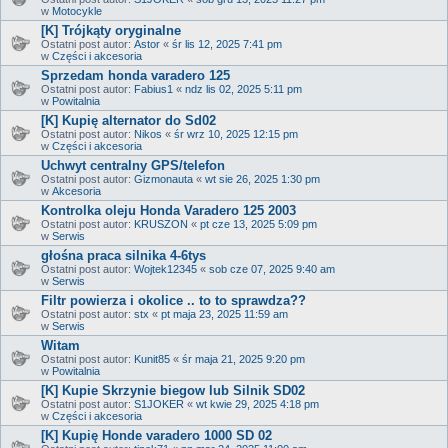
w
Motocykle
[K] Trójkąty oryginalne
Ostatni post autor:
Astor
«
śr lis 12, 2025 7:41 pm
w
Części i akcesoria
Sprzedam honda varadero 125
Ostatni post autor:
Fabius1
«
ndz lis 02, 2025 5:11 pm
w
Powitalnia
[K] Kupię alternator do Sd02
Ostatni post autor:
Nikos
«
śr wrz 10, 2025 12:15 pm
w
Części i akcesoria
Uchwyt centralny GPS/telefon
Ostatni post autor:
Gizmonauta
«
wt sie 26, 2025 1:30 pm
w
Akcesoria
Kontrolka oleju Honda Varadero 125 2003
Ostatni post autor:
KRUSZON
«
pt cze 13, 2025 5:09 pm
w
Serwis
głośna praca silnika 4-6tys
Ostatni post autor:
Wojtek12345
«
sob cze 07, 2025 9:40 am
w
Serwis
Filtr powierza i okolice .. to to sprawdza??
Ostatni post autor:
stx
«
pt maja 23, 2025 11:59 am
w
Serwis
Witam
Ostatni post autor:
Kunit85
«
śr maja 21, 2025 9:20 pm
w
Powitalnia
[K] Kupie Skrzynie biegow lub Silnik SD02
Ostatni post autor:
S1JOKER
«
wt kwie 29, 2025 4:18 pm
w
Części i akcesoria
[K] Kupię Honde varadero 1000 SD 02