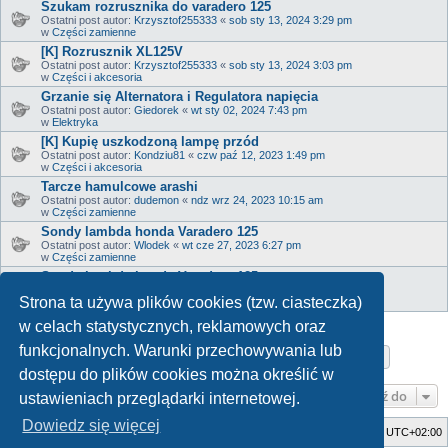
Szukam rozrusznika do varadero 125
Ostatni post autor:
Krzysztof255333
«
sob sty 13, 2024 3:29 pm
w
Części zamienne
[K] Rozrusznik XL125V
Ostatni post autor:
Krzysztof255333
«
sob sty 13, 2024 3:03 pm
w
Części i akcesoria
Grzanie się Alternatora i Regulatora napięcia
Ostatni post autor:
Giedorek
«
wt sty 02, 2024 7:43 pm
w
Elektryka
[K] Kupię uszkodzoną lampę przód
Ostatni post autor:
Kondziu81
«
czw paź 12, 2023 1:49 pm
w
Części i akcesoria
Tarcze hamulcowe arashi
Ostatni post autor:
dudemon
«
ndz wrz 24, 2023 10:15 am
w
Części zamienne
Sondy lambda honda Varadero 125
Ostatni post autor:
Wlodek
«
wt cze 27, 2023 6:27 pm
w
Części zamienne
Sondy lambda honda Varadero 125
Ostatni post autor:
Wlodek
«
wt cze 27, 2023 6:26 pm
Strona ta używa plików cookies (tzw. ciasteczka)
w
Serwis
w celach statystycznych, reklamowych oraz
funkcjonalnych. Warunki przechowywania lub
Strona
1
z
17
1
2
3
4
5
17
Następn
Znaleziono 817 wyników
…
dostępu do plików cookies można określić w
Przejdź do
ustawieniach przeglądarki internetowej.
Dowiedz się więcej
Strona główna
Usuń ciasteczka witryny
Strefa czasowa
UTC+02:00