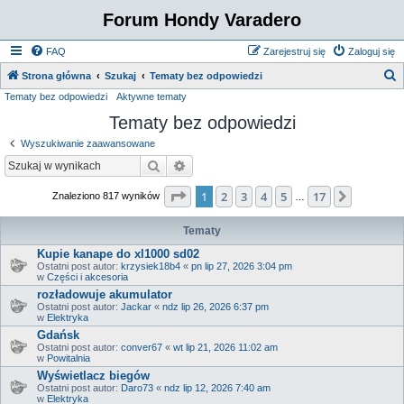
Forum Hondy Varadero
FAQ
Zarejestruj się
Zaloguj się
S
Strona główna
Szukaj
Tematy bez odpowiedzi
Tematy bez odpowiedzi
Aktywne tematy
z
Tematy bez odpowiedzi
u
k
Wyszukiwanie zaawansowane
a
Szukaj
Wyszukiwanie zaawansowane
j
Strona
1
z
17
1
2
3
4
5
17
Następn
Znaleziono 817 wyników
…
Tematy
Kupie kanape do xl1000 sd02
Ostatni post autor:
krzysiek18b4
«
pn lip 27, 2026 3:04 pm
w
Części i akcesoria
rozładowuje akumulator
Ostatni post autor:
Jackar
«
ndz lip 26, 2026 6:37 pm
w
Elektryka
Gdańsk
Ostatni post autor:
conver67
«
wt lip 21, 2026 11:02 am
w
Powitalnia
Wyświetlacz biegów
Ostatni post autor:
Daro73
«
ndz lip 12, 2026 7:40 am
w
Elektryka