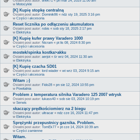
Ostatni post autor:
tinek71
«
pn mar 24, 2025 11:00 am
w
Motocykle
[K] Kupię stopkę centralną
Ostatni post autor:
Dominik86
«
ndz sty 19, 2025 3:16 pm
w
Części i akcesoria
Reset licznika po odłączeniu akumulatora
Ostatni post autor:
robis
«
sob sty 18, 2025 2:17 pm
w
Elektryka
[K] Kupię kufer prawy Varadero 1000
Ostatni post autor:
Nicram
«
pt lis 08, 2024 8:30 pm
w
Części i akcesoria
mostek/spinka kostka>akku
Ostatni post autor:
aerjot
«
śr wrz 04, 2024 11:30 am
w
Elektryka
[K] Kupię czacha SD01
Ostatni post autor:
lord wiader
«
wt wrz 03, 2024 9:15 am
w
Części i akcesoria
Witam ;-)
Ostatni post autor:
Fido28
«
pn sie 12, 2024 10:55 pm
w
Powitalnia
Problem z temperatura silnika Varadero 125 2007 wtrysk
Ostatni post autor:
lukass40
«
sob sie 03, 2024 10:19 pm
w
Serwis
skaczący prędkościomierz na 2 biegu
Ostatni post autor:
ultracar
«
ndz cze 16, 2024 11:47 pm
w
Elektryka
Sprężynki przepustnicy gaznika. Problem.
Ostatni post autor:
TomEk77
«
pt cze 14, 2024 10:39 am
w
Części zamienne
Witam.