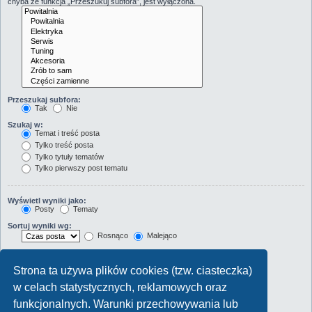
chyba że funkcja „Przeszukuj subfora”, jest wyłączona.
Przeszukaj subfora:
Tak
Nie
Szukaj w:
Temat i treść posta
Tylko treść posta
Tylko tytuły tematów
Tylko pierwszy post tematu
Wyświetl wyniki jako:
Posty
Tematy
Sortuj wyniki wg:
Rosnąco
Malejąco
Wyświetl wyniki z ostatnich:
Strona ta używa plików cookies (tzw. ciasteczka)
Wyświetl pierwsze:
w celach statystycznych, reklamowych oraz
Ustaw 0, aby wyświetlić cały post.
znaków w poście
funkcjonalnych. Warunki przechowywania lub