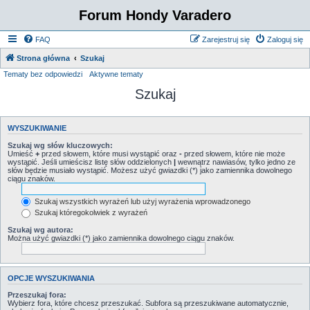
Forum Hondy Varadero
FAQ
Zarejestruj się
Zaloguj się
Strona główna
Szukaj
Tematy bez odpowiedzi
Aktywne tematy
Szukaj
WYSZUKIWANIE
Szukaj wg słów kluczowych:
Umieść
+
przed słowem, które musi wystąpić oraz
-
przed słowem, które nie może
wystąpić. Jeśli umieścisz listę słów oddzielonych
|
wewnątrz nawiasów, tylko jedno ze
słów będzie musiało wystąpić. Możesz użyć gwiazdki (*) jako zamiennika dowolnego
ciągu znaków.
Szukaj wszystkich wyrażeń lub użyj wyrażenia wprowadzonego
Szukaj któregokolwiek z wyrażeń
Szukaj wg autora:
Można użyć gwiazdki (*) jako zamiennika dowolnego ciągu znaków.
OPCJE WYSZUKIWANIA
Przeszukaj fora:
Wybierz fora, które chcesz przeszukać. Subfora są przeszukiwane automatycznie,