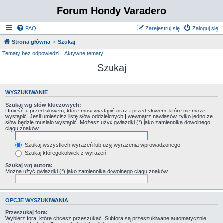
Forum Hondy Varadero
FAQ
Zarejestruj się
Zaloguj się
Strona główna
Szukaj
Tematy bez odpowiedzi
Aktywne tematy
Szukaj
WYSZUKIWANIE
Szukaj wg słów kluczowych:
Umieść
+
przed słowem, które musi wystąpić oraz
-
przed słowem, które nie może
wystąpić. Jeśli umieścisz listę słów oddzielonych
|
wewnątrz nawiasów, tylko jedno ze
słów będzie musiało wystąpić. Możesz użyć gwiazdki (*) jako zamiennika dowolnego
ciągu znaków.
Szukaj wszystkich wyrażeń lub użyj wyrażenia wprowadzonego
Szukaj któregokolwiek z wyrażeń
Szukaj wg autora:
Można użyć gwiazdki (*) jako zamiennika dowolnego ciągu znaków.
OPCJE WYSZUKIWANIA
Przeszukaj fora:
Wybierz fora, które chcesz przeszukać. Subfora są przeszukiwane automatycznie,