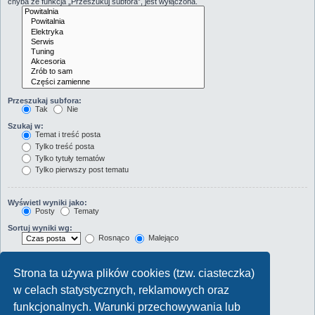
chyba że funkcja „Przeszukuj subfora”, jest wyłączona.
Przeszukaj subfora:
Tak
Nie
Szukaj w:
Temat i treść posta
Tylko treść posta
Tylko tytuły tematów
Tylko pierwszy post tematu
Wyświetl wyniki jako:
Posty
Tematy
Sortuj wyniki wg:
Rosnąco
Malejąco
Wyświetl wyniki z ostatnich:
Strona ta używa plików cookies (tzw. ciasteczka)
Wyświetl pierwsze:
w celach statystycznych, reklamowych oraz
Ustaw 0, aby wyświetlić cały post.
znaków w poście
funkcjonalnych. Warunki przechowywania lub