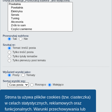
chyba że funkcja „Przeszukuj subfora”, jest wyłączona.
Przeszukaj subfora:
Tak
Nie
Szukaj w:
Temat i treść posta
Tylko treść posta
Tylko tytuły tematów
Tylko pierwszy post tematu
Wyświetl wyniki jako:
Posty
Tematy
Sortuj wyniki wg:
Rosnąco
Malejąco
Wyświetl wyniki z ostatnich:
Strona ta używa plików cookies (tzw. ciasteczka)
Wyświetl pierwsze:
w celach statystycznych, reklamowych oraz
Ustaw 0, aby wyświetlić cały post.
znaków w poście
funkcjonalnych. Warunki przechowywania lub