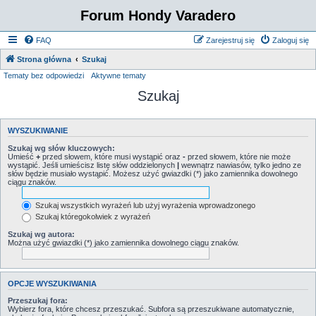
Forum Hondy Varadero
FAQ
Zarejestruj się
Zaloguj się
Strona główna
Szukaj
Tematy bez odpowiedzi
Aktywne tematy
Szukaj
WYSZUKIWANIE
Szukaj wg słów kluczowych:
Umieść
+
przed słowem, które musi wystąpić oraz
-
przed słowem, które nie może
wystąpić. Jeśli umieścisz listę słów oddzielonych
|
wewnątrz nawiasów, tylko jedno ze
słów będzie musiało wystąpić. Możesz użyć gwiazdki (*) jako zamiennika dowolnego
ciągu znaków.
Szukaj wszystkich wyrażeń lub użyj wyrażenia wprowadzonego
Szukaj któregokolwiek z wyrażeń
Szukaj wg autora:
Można użyć gwiazdki (*) jako zamiennika dowolnego ciągu znaków.
OPCJE WYSZUKIWANIA
Przeszukaj fora:
Wybierz fora, które chcesz przeszukać. Subfora są przeszukiwane automatycznie,