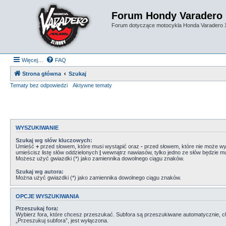
Forum Hondy Varadero
Forum dotyczące motocykla Honda Varadero
Więcej…
FAQ
Strona główna
Szukaj
Tematy bez odpowiedzi
Aktywne tematy
WYSZUKIWANIE
Szukaj wg słów kluczowych:
Umieść
+
przed słowem, które musi wystąpić oraz
-
przed słowem, które nie może wys
umieścisz listę słów oddzielonych
|
wewnątrz nawiasów, tylko jedno ze słów będzie mu
Możesz użyć gwiazdki (*) jako zamiennika dowolnego ciągu znaków.
Szukaj wg autora:
Można użyć gwiazdki (*) jako zamiennika dowolnego ciągu znaków.
OPCJE WYSZUKIWANIA
Przeszukaj fora:
Wybierz fora, które chcesz przeszukać. Subfora są przeszukiwane automatycznie, c
„Przeszukuj subfora”, jest wyłączona.