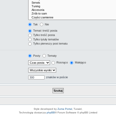
Tak
Nie
Temat i treść posta
Tylko treść posta
Tylko tytuły tematów
Tylko pierwszy post tematu
Posty
Tematy
Rosnąco
Malejąco
znaków w poście
Style developed by
Zuma Portal
, Turaiel,
Technologię dostarcza
phpBB
® Forum Software © phpBB Limited