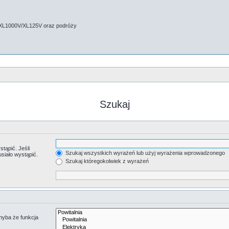
 XL1000V/XL125V oraz podróży
Szukaj
tąpić. Jeśli
Szukaj wszystkich wyrażeń lub użyj wyrażenia wprowadzonego
siało wystąpić.
Szukaj któregokolwiek z wyrażeń
hyba że funkcja