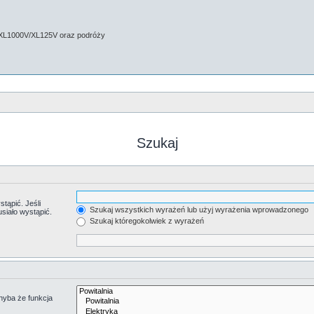
 XL1000V/XL125V oraz podróży
Szukaj
tąpić. Jeśli
Szukaj wszystkich wyrażeń lub użyj wyrażenia wprowadzonego
siało wystąpić.
Szukaj któregokolwiek z wyrażeń
hyba że funkcja