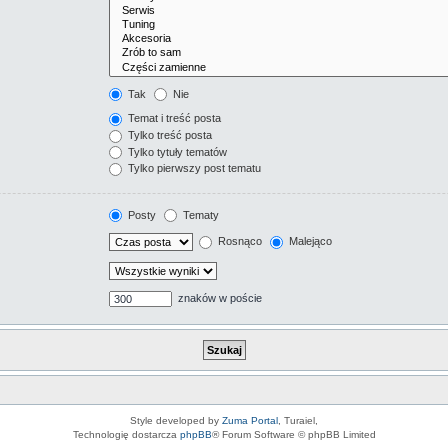
Tak
Nie
Temat i treść posta
Tylko treść posta
Tylko tytuły tematów
Tylko pierwszy post tematu
Posty
Tematy
Rosnąco
Malejąco
znaków w poście
Style developed by
Zuma Portal
, Turaiel,
Technologię dostarcza
phpBB
® Forum Software © phpBB Limited