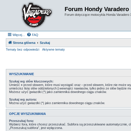
Forum Hondy Varadero
Forum dotyczące motocykla Honda Varadero
Więcej…
FAQ
Strona główna
Szukaj
Tematy bez odpowiedzi
Aktywne tematy
WYSZUKIWANIE
Szukaj wg słów kluczowych:
Umieść
+
przed słowem, które musi wystąpić oraz
-
przed słowem, które nie może wys
umieścisz listę słów oddzielonych
|
wewnątrz nawiasów, tylko jedno ze słów będzie mu
Możesz użyć gwiazdki (*) jako zamiennika dowolnego ciągu znaków.
Szukaj wg autora:
Można użyć gwiazdki (*) jako zamiennika dowolnego ciągu znaków.
OPCJE WYSZUKIWANIA
Przeszukaj fora:
Wybierz fora, które chcesz przeszukać. Subfora są przeszukiwane automatycznie, c
„Przeszukuj subfora”, jest wyłączona.