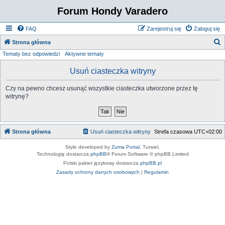
Forum Hondy Varadero
FAQ
Zarejestruj się
Zaloguj się
S
Strona główna
Tematy bez odpowiedzi
Aktywne tematy
z
u
Usuń ciasteczka witryny
k
Czy na pewno chcesz usunąć wszystkie ciasteczka utworzone przez tę
a
witrynę?
j
Strona główna
Usuń ciasteczka witryny
Strefa czasowa
UTC+02:00
Style developed by
Zuma Portal
, Turaiel,
Technologię dostarcza
phpBB
® Forum Software © phpBB Limited
Polski pakiet językowy dostarcza
phpBB.pl
Zasady ochrony danych osobowych
|
Regulamin