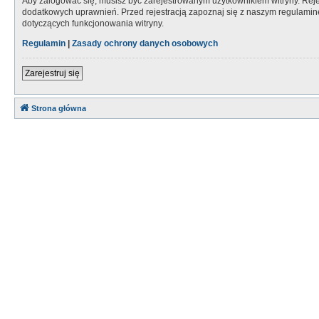
Aby zalogować się, musisz być zarejestrowanym użytkownikiem witryny. Rejes
dodatkowych uprawnień. Przed rejestracją zapoznaj się z naszym regulami
dotyczących funkcjonowania witryny.
Regulamin
|
Zasady ochrony danych osobowych
Zarejestruj się
Strona główna