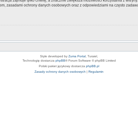
tracja zajmuje tylko chwilę, a znacznie zwiększa możliwości korzystania z witryn
nem, zasadami ochrony danych osobowych oraz z odpowiedziami na często zadawa
Style developed by
Zuma Portal
, Turaiel,
Technologię dostarcza
phpBB
® Forum Software © phpBB Limited
Polski pakiet językowy dostarcza
phpBB.pl
Zasady ochrony danych osobowych
|
Regulamin