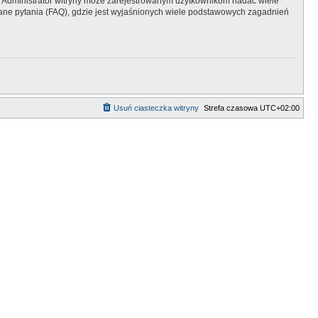
y. Administrator witryny może zarejestrowanym użytkownikom nadać wiele
ne pytania (FAQ), gdzie jest wyjaśnionych wiele podstawowych zagadnień
Usuń ciasteczka witryny
Strefa czasowa
UTC+02:00