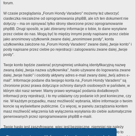
forum.
W czasie przeglądania „Forum Hondy Varadero” możemy też utworzyć
ciasteczka niezależne od oprogramowania phpBB, ale ich ten dokument nie
dotyczy – ma on opisywać tylko strony stworzone przez oprogramowanie
phpBB. Drugi sposób, w jaki zbieramy informacje o tobie, to dane wysyłane
przez ciebie do nas. Mogą być to między innymi posty napisane przez ciebie
jako anonimowy użytkownik zwane dalej „anonimowe posty”, konta
użytkownika założone na „Forum Hondy Varadero” zwane dalej „twoje konto” i
posty napisane przez ciebie po rejestracji i zalogowaniu zwane dalej „twoje
posty”.
Twoje konto będzie zawierać przynajmniej unikalną identyfikacyjną nazwę
zwaną dalej „twoja nazwa użytkownika”, hasło używane do logowania zwane
dalej „twoje hasło” i osobisty aktywny adres e-mail zwany dalej „twój adres e-
mail”. Informacje podane dla twojego konta na „Forum Hondy Varadero” są
chronione przez prawa dotyczące ochrony danych osobowych w państwie, w
którym stoi nasz serwer. Mamy prawo wymagać podania dodatkowych
informacji przy rejestracji, i to my ustalamy czy podanie ich jest konieczne, czy
nie. W każdym przypadku, masz możliwość wybrania, które informacje o twoim
koncie są wyświetlane publicznie. Co więcej, w panelu zarządzania kontem
masz możliwość włączenia lub wyłączenia wysyłania do ciebie automatycznie
generowanych przez oprogramowanie phpBB e-maili.
Twoje hasło jest zaszyfrowane, więc jest bezpieczne, niemniej nie należy
używać tego samego hasła na różnych witrynach internetowych. Hasło to