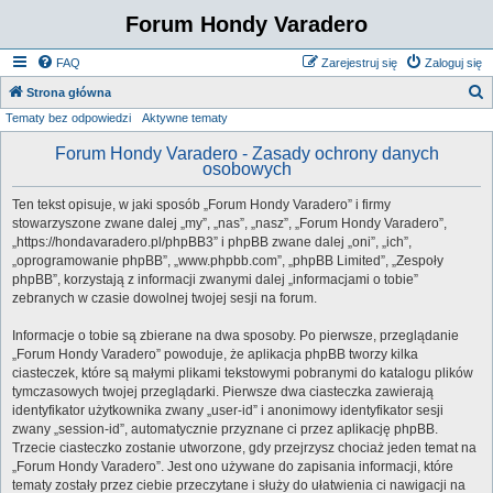
Forum Hondy Varadero
FAQ
Zarejestruj się
Zaloguj się
S
Strona główna
Tematy bez odpowiedzi
Aktywne tematy
z
u
Forum Hondy Varadero - Zasady ochrony danych
osobowych
k
a
Ten tekst opisuje, w jaki sposób „Forum Hondy Varadero” i firmy
stowarzyszone zwane dalej „my”, „nas”, „nasz”, „Forum Hondy Varadero”,
j
„https://hondavaradero.pl/phpBB3” i phpBB zwane dalej „oni”, „ich”,
„oprogramowanie phpBB”, „www.phpbb.com”, „phpBB Limited”, „Zespoły
phpBB”, korzystają z informacji zwanymi dalej „informacjami o tobie”
zebranych w czasie dowolnej twojej sesji na forum.
Informacje o tobie są zbierane na dwa sposoby. Po pierwsze, przeglądanie
„Forum Hondy Varadero” powoduje, że aplikacja phpBB tworzy kilka
ciasteczek, które są małymi plikami tekstowymi pobranymi do katalogu plików
tymczasowych twojej przeglądarki. Pierwsze dwa ciasteczka zawierają
identyfikator użytkownika zwany „user-id” i anonimowy identyfikator sesji
zwany „session-id”, automatycznie przyznane ci przez aplikację phpBB.
Trzecie ciasteczko zostanie utworzone, gdy przejrzysz chociaż jeden temat na
„Forum Hondy Varadero”. Jest ono używane do zapisania informacji, które
tematy zostały przez ciebie przeczytane i służy do ułatwienia ci nawigacji na