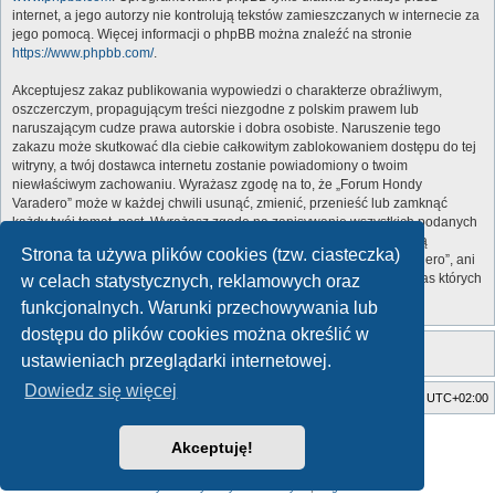
internet, a jego autorzy nie kontrolują tekstów zamieszczanych w internecie za
jego pomocą. Więcej informacji o phpBB można znaleźć na stronie
https://www.phpbb.com/
.
Akceptujesz zakaz publikowania wypowiedzi o charakterze obraźliwym,
oszczerczym, propagującym treści niezgodne z polskim prawem lub
naruszającym cudze prawa autorskie i dobra osobiste. Naruszenie tego
zakazu może skutkować dla ciebie całkowitym zablokowaniem dostępu do tej
witryny, a twój dostawca internetu zostanie powiadomiony o twoim
niewłaściwym zachowaniu. Wyrażasz zgodę na to, że „Forum Hondy
Varadero” może w każdej chwili usunąć, zmienić, przenieść lub zamknąć
każdy twój temat, post. Wyrażasz zgodę na zapisywanie wszystkich podanych
przez ciebie informacji w naszej bazie danych. Informacje te nie będą
Strona ta używa plików cookies (tzw. ciasteczka)
przekazywane nikomu bez twojej zgody, ale ani „Forum Hondy Varadero”, ani
phpBB nie ponosi odpowiedzialności za włamania do witryny, podczas których
w celach statystycznych, reklamowych oraz
może dojść do kradzieży danych.
funkcjonalnych. Warunki przechowywania lub
dostępu do plików cookies można określić w
ustawieniach przeglądarki internetowej.
Dowiedz się więcej
Strona główna
Usuń ciasteczka witryny
Strefa czasowa
UTC+02:00
Style developed by
Zuma Portal
, Turaiel,
Akceptuję!
Technologię dostarcza
phpBB
® Forum Software © phpBB Limited
Polski pakiet językowy dostarcza
phpBB.pl
Zasady ochrony danych osobowych
|
Regulamin