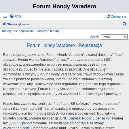
Forum Hondy Varadero
FAQ
Zaloguj się
S
Strona główna
Tematy bez odpowiedzi
Aktywne tematy
z
Język:
u
Forum Hondy Varadero - Rejestracja
k
a
Rejestrując się na witrynie „Forum Hondy Varadero”, zwanej dalej „my”, ”nas”,
j
„nasza”, „Forum Hondy Varadero”, „https://hondavaradero.pl/phpBB3”,
akceptujesz wyszczególnione poniżej postanowienia. Jeśli ich nie
akceptujesz, opuść to miejsce, naciskając przycisk „Nie akceptuję”.
Administracja witryny „Forum Hondy Varadero” ma prawo w dowolnym czasie
zmienić poniższe postanowienia, informując cię o zmianach, niemniej
wskazane jest, aby użytkownicy sami regularnie zaglądali do tego regulaminu.
Korzystanie z witryny „Forum Hondy Varadero” po zmianach regulaminu
oznacza, że akceptujesz te zmiany ze wszelkimi konsekwencjami prawnymi.
Nasze fora zwane też „one”, „ich”, „je”, „phpBB software”, „www.phpbb.com”,
„phpBB Limited”, „phpBB Teams” działają w oparciu o oprogramowanie
wykorzystujące technologię phpBB, która jest środowiskiem typu witryny
(bulletin board), wydane na licencji „
GNU General Public License v2
” zwanej
też „GPL”. Oprogramowanie jest dostępne do pobrania ze strony
www.phpbb.com
. Oprogramowanie phpBB tylko ułatwia dyskusje przez