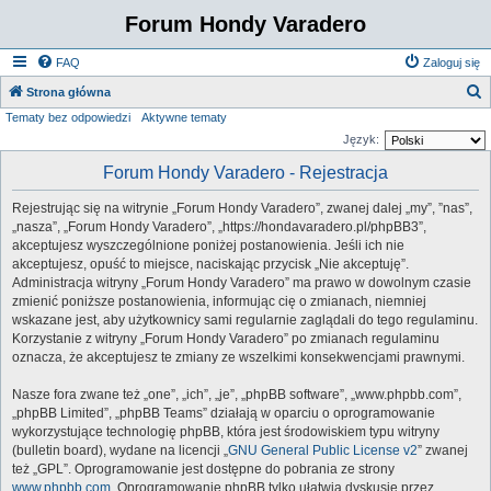
Forum Hondy Varadero
FAQ
Zaloguj się
S
Strona główna
Tematy bez odpowiedzi
Aktywne tematy
z
Język:
u
Forum Hondy Varadero - Rejestracja
k
a
Rejestrując się na witrynie „Forum Hondy Varadero”, zwanej dalej „my”, ”nas”,
j
„nasza”, „Forum Hondy Varadero”, „https://hondavaradero.pl/phpBB3”,
akceptujesz wyszczególnione poniżej postanowienia. Jeśli ich nie
akceptujesz, opuść to miejsce, naciskając przycisk „Nie akceptuję”.
Administracja witryny „Forum Hondy Varadero” ma prawo w dowolnym czasie
zmienić poniższe postanowienia, informując cię o zmianach, niemniej
wskazane jest, aby użytkownicy sami regularnie zaglądali do tego regulaminu.
Korzystanie z witryny „Forum Hondy Varadero” po zmianach regulaminu
oznacza, że akceptujesz te zmiany ze wszelkimi konsekwencjami prawnymi.
Nasze fora zwane też „one”, „ich”, „je”, „phpBB software”, „www.phpbb.com”,
„phpBB Limited”, „phpBB Teams” działają w oparciu o oprogramowanie
wykorzystujące technologię phpBB, która jest środowiskiem typu witryny
(bulletin board), wydane na licencji „
GNU General Public License v2
” zwanej
też „GPL”. Oprogramowanie jest dostępne do pobrania ze strony
www.phpbb.com
. Oprogramowanie phpBB tylko ułatwia dyskusje przez