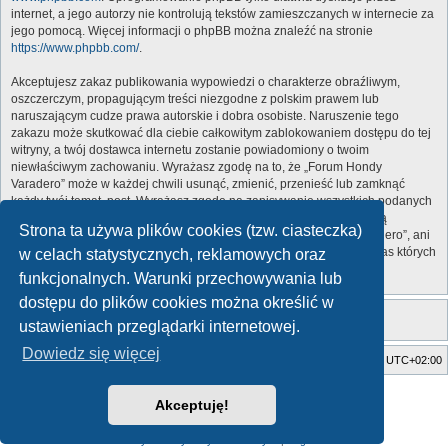
internet, a jego autorzy nie kontrolują tekstów zamieszczanych w internecie za
jego pomocą. Więcej informacji o phpBB można znaleźć na stronie
https://www.phpbb.com/
.
Akceptujesz zakaz publikowania wypowiedzi o charakterze obraźliwym,
oszczerczym, propagującym treści niezgodne z polskim prawem lub
naruszającym cudze prawa autorskie i dobra osobiste. Naruszenie tego
zakazu może skutkować dla ciebie całkowitym zablokowaniem dostępu do tej
witryny, a twój dostawca internetu zostanie powiadomiony o twoim
niewłaściwym zachowaniu. Wyrażasz zgodę na to, że „Forum Hondy
Varadero” może w każdej chwili usunąć, zmienić, przenieść lub zamknąć
każdy twój temat, post. Wyrażasz zgodę na zapisywanie wszystkich podanych
przez ciebie informacji w naszej bazie danych. Informacje te nie będą
Strona ta używa plików cookies (tzw. ciasteczka)
przekazywane nikomu bez twojej zgody, ale ani „Forum Hondy Varadero”, ani
phpBB nie ponosi odpowiedzialności za włamania do witryny, podczas których
w celach statystycznych, reklamowych oraz
może dojść do kradzieży danych.
funkcjonalnych. Warunki przechowywania lub
dostępu do plików cookies można określić w
ustawieniach przeglądarki internetowej.
Dowiedz się więcej
Strona główna
Usuń ciasteczka witryny
Strefa czasowa
UTC+02:00
Style developed by
Zuma Portal
, Turaiel,
Akceptuję!
Technologię dostarcza
phpBB
® Forum Software © phpBB Limited
Polski pakiet językowy dostarcza
phpBB.pl
Zasady ochrony danych osobowych
|
Regulamin