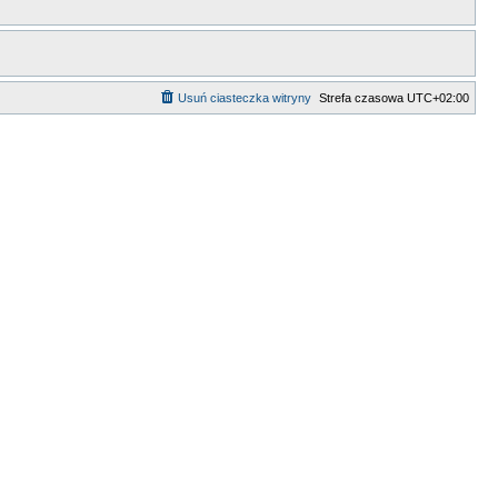
Usuń ciasteczka witryny
Strefa czasowa
UTC+02:00