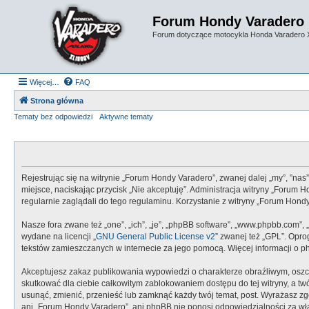
Forum Hondy Varadero
Forum dotyczące motocykla Honda Varadero
Więcej…
FAQ
Strona główna
Tematy bez odpowiedzi
Aktywne tematy
Rejestrując się na witrynie „Forum Hondy Varadero”, zwanej dalej „my”, ”nas
miejsce, naciskając przycisk „Nie akceptuję”. Administracja witryny „Foru
regularnie zaglądali do tego regulaminu. Korzystanie z witryny „Forum Ho
Nasze fora zwane też „one”, „ich”, „je”, „phpBB software”, „www.phpbb.com”,
wydane na licencji „
GNU General Public License v2
” zwanej też „GPL”. Opr
tekstów zamieszczanych w internecie za jego pomocą. Więcej informacji o 
Akceptujesz zakaz publikowania wypowiedzi o charakterze obraźliwym, oszc
skutkować dla ciebie całkowitym zablokowaniem dostępu do tej witryny, a 
usunąć, zmienić, przenieść lub zamknąć każdy twój temat, post. Wyrażasz z
ani „Forum Hondy Varadero”, ani phpBB nie ponosi odpowiedzialności za wł