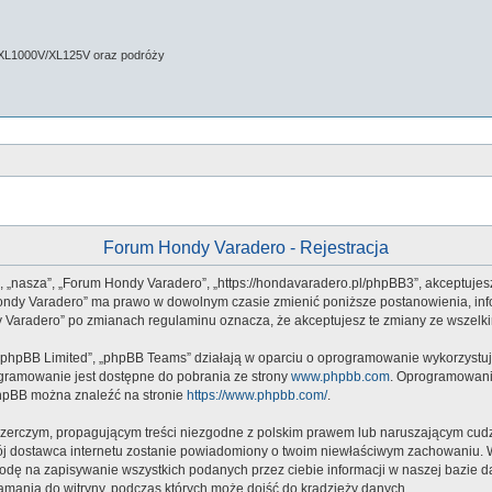
 XL1000V/XL125V oraz podróży
Forum Hondy Varadero - Rejestracja
”, „nasza”, „Forum Hondy Varadero”, „https://hondavaradero.pl/phpBB3”, akceptujes
m Hondy Varadero” ma prawo w dowolnym czasie zmienić poniższe postanowienia, inf
ndy Varadero” po zmianach regulaminu oznacza, że akceptujesz te zmiany ze wszel
 „phpBB Limited”, „phpBB Teams” działają w oparciu o oprogramowanie wykorzystują
ogramowanie jest dostępne do pobrania ze strony
www.phpbb.com
. Oprogramowanie
phpBB można znaleźć na stronie
https://www.phpbb.com/
.
zerczym, propagującym treści niezgodne z polskim prawem lub naruszającym cudz
twój dostawca internetu zostanie powiadomiony o twoim niewłaściwym zachowaniu.
godę na zapisywanie wszystkich podanych przez ciebie informacji w naszej bazie d
amania do witryny, podczas których może dojść do kradzieży danych.