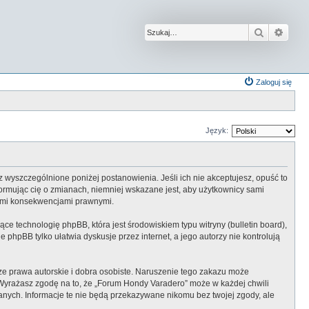
Szukaj
Wysz
Zaloguj się
Język:
z wyszczególnione poniżej postanowienia. Jeśli ich nie akceptujesz, opuść to
ormując cię o zmianach, niemniej wskazane jest, aby użytkownicy sami
kimi konsekwencjami prawnymi.
ce technologię phpBB, która jest środowiskiem typu witryny (bulletin board),
 phpBB tylko ułatwia dyskusje przez internet, a jego autorzy nie kontrolują
e prawa autorskie i dobra osobiste. Naruszenie tego zakazu może
 Wyrażasz zgodę na to, że „Forum Hondy Varadero” może w każdej chwili
anych. Informacje te nie będą przekazywane nikomu bez twojej zgody, ale