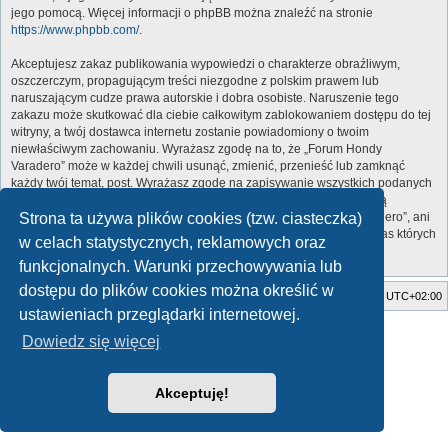
jego pomocą. Więcej informacji o phpBB można znaleźć na stronie
https://www.phpbb.com/
.
Akceptujesz zakaz publikowania wypowiedzi o charakterze obraźliwym,
oszczerczym, propagującym treści niezgodne z polskim prawem lub
naruszającym cudze prawa autorskie i dobra osobiste. Naruszenie tego
zakazu może skutkować dla ciebie całkowitym zablokowaniem dostępu do tej
witryny, a twój dostawca internetu zostanie powiadomiony o twoim
niewłaściwym zachowaniu. Wyrażasz zgodę na to, że „Forum Hondy
Varadero” może w każdej chwili usunąć, zmienić, przenieść lub zamknąć
każdy twój temat, post. Wyrażasz zgodę na zapisywanie wszystkich podanych
przez ciebie informacji w naszej bazie danych. Informacje te nie będą
Strona ta używa plików cookies (tzw. ciasteczka)
przekazywane nikomu bez twojej zgody, ale ani „Forum Hondy Varadero”, ani
phpBB nie ponosi odpowiedzialności za włamania do witryny, podczas których
w celach statystycznych, reklamowych oraz
może dojść do kradzieży danych.
funkcjonalnych. Warunki przechowywania lub
dostępu do plików cookies można określić w
Strona główna
Usuń ciasteczka witryny
Strefa czasowa
UTC+02:00
ustawieniach przeglądarki internetowej.
Style developed by
Zuma Portal
, Turaiel,
Dowiedz się więcej
Technologię dostarcza
phpBB
® Forum Software © phpBB Limited
Polski pakiet językowy dostarcza
phpBB.pl
Zasady ochrony danych osobowych
|
Regulamin
Akceptuję!