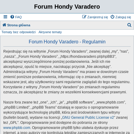
Forum Hondy Varadero
FAQ
Zarejestruj się
Zaloguj się
S
Strona główna
Tematy bez odpowiedzi
Aktywne tematy
z
u
Forum Hondy Varadero - Regulamin
k
Rejestrując się na witrynie „Forum Hondy Varadero”, zwanej dalej „my”, ”nas”,
a
„nasza”, „Forum Hondy Varadero”, „https://hondavaradero.pl/phpBB3”,
j
akceptujesz wyszczególnione poniżej postanowienia. Jeśli ich nie
akceptujesz, opuść to miejsce, naciskając przycisk „Nie akceptuję”.
Administracja witryny „Forum Hondy Varadero” ma prawo w dowolnym czasie
zmienić poniższe postanowienia, informując cię o zmianach, niemniej
wskazane jest, aby użytkownicy sami regularnie zaglądali do tego regulaminu.
Korzystanie z witryny „Forum Hondy Varadero” po zmianach regulaminu
oznacza, że akceptujesz te zmiany ze wszelkimi konsekwencjami prawnymi.
Nasze fora zwane też „one”, „ich”, „je”, „phpBB software”, „www.phpbb.com”,
„phpBB Limited”, „phpBB Teams” działają w oparciu o oprogramowanie
wykorzystujące technologię phpBB, która jest środowiskiem typu witryny
(bulletin board), wydane na licencji „
GNU General Public License v2
” zwanej
też „GPL”. Oprogramowanie jest dostępne do pobrania ze strony
www.phpbb.com
. Oprogramowanie phpBB tylko ułatwia dyskusje przez
internet, a jego autorzy nie kontrolują tekstów zamieszczanych w internecie za