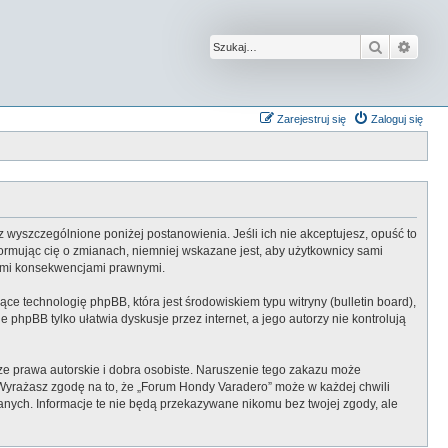
Szukaj
Wysz
Zarejestruj się
Zaloguj się
z wyszczególnione poniżej postanowienia. Jeśli ich nie akceptujesz, opuść to
ormując cię o zmianach, niemniej wskazane jest, aby użytkownicy sami
kimi konsekwencjami prawnymi.
ce technologię phpBB, która jest środowiskiem typu witryny (bulletin board),
 phpBB tylko ułatwia dyskusje przez internet, a jego autorzy nie kontrolują
e prawa autorskie i dobra osobiste. Naruszenie tego zakazu może
 Wyrażasz zgodę na to, że „Forum Hondy Varadero” może w każdej chwili
anych. Informacje te nie będą przekazywane nikomu bez twojej zgody, ale