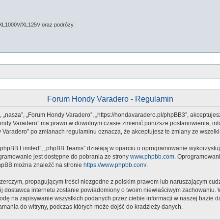
 XL1000V/XL125V oraz podróży
Forum Hondy Varadero - Regulamin
”, „nasza”, „Forum Hondy Varadero”, „https://hondavaradero.pl/phpBB3”, akceptujes
m Hondy Varadero” ma prawo w dowolnym czasie zmienić poniższe postanowienia, inf
ndy Varadero” po zmianach regulaminu oznacza, że akceptujesz te zmiany ze wszel
 „phpBB Limited”, „phpBB Teams” działają w oparciu o oprogramowanie wykorzystują
ogramowanie jest dostępne do pobrania ze strony
www.phpbb.com
. Oprogramowanie
phpBB można znaleźć na stronie
https://www.phpbb.com/
.
zerczym, propagującym treści niezgodne z polskim prawem lub naruszającym cudz
twój dostawca internetu zostanie powiadomiony o twoim niewłaściwym zachowaniu.
godę na zapisywanie wszystkich podanych przez ciebie informacji w naszej bazie d
amania do witryny, podczas których może dojść do kradzieży danych.