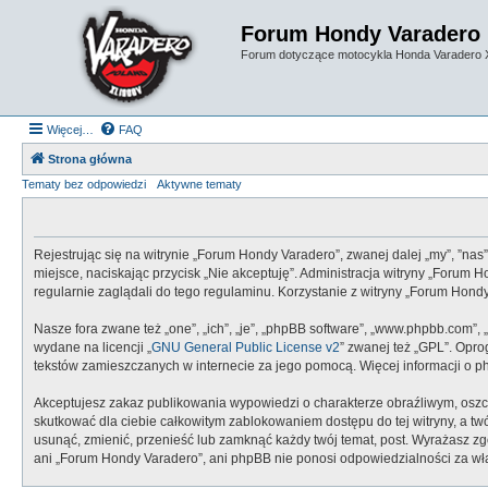
Forum Hondy Varadero
Forum dotyczące motocykla Honda Varadero
Więcej…
FAQ
Strona główna
Tematy bez odpowiedzi
Aktywne tematy
Rejestrując się na witrynie „Forum Hondy Varadero”, zwanej dalej „my”, ”nas
miejsce, naciskając przycisk „Nie akceptuję”. Administracja witryny „Foru
regularnie zaglądali do tego regulaminu. Korzystanie z witryny „Forum Ho
Nasze fora zwane też „one”, „ich”, „je”, „phpBB software”, „www.phpbb.com”,
wydane na licencji „
GNU General Public License v2
” zwanej też „GPL”. Opr
tekstów zamieszczanych w internecie za jego pomocą. Więcej informacji o 
Akceptujesz zakaz publikowania wypowiedzi o charakterze obraźliwym, oszc
skutkować dla ciebie całkowitym zablokowaniem dostępu do tej witryny, a 
usunąć, zmienić, przenieść lub zamknąć każdy twój temat, post. Wyrażasz z
ani „Forum Hondy Varadero”, ani phpBB nie ponosi odpowiedzialności za wł