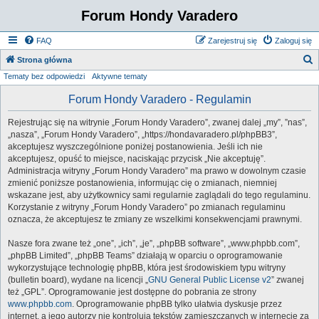
Forum Hondy Varadero
FAQ
Zarejestruj się
Zaloguj się
S
Strona główna
Tematy bez odpowiedzi
Aktywne tematy
z
u
Forum Hondy Varadero - Regulamin
k
Rejestrując się na witrynie „Forum Hondy Varadero”, zwanej dalej „my”, ”nas”,
a
„nasza”, „Forum Hondy Varadero”, „https://hondavaradero.pl/phpBB3”,
j
akceptujesz wyszczególnione poniżej postanowienia. Jeśli ich nie
akceptujesz, opuść to miejsce, naciskając przycisk „Nie akceptuję”.
Administracja witryny „Forum Hondy Varadero” ma prawo w dowolnym czasie
zmienić poniższe postanowienia, informując cię o zmianach, niemniej
wskazane jest, aby użytkownicy sami regularnie zaglądali do tego regulaminu.
Korzystanie z witryny „Forum Hondy Varadero” po zmianach regulaminu
oznacza, że akceptujesz te zmiany ze wszelkimi konsekwencjami prawnymi.
Nasze fora zwane też „one”, „ich”, „je”, „phpBB software”, „www.phpbb.com”,
„phpBB Limited”, „phpBB Teams” działają w oparciu o oprogramowanie
wykorzystujące technologię phpBB, która jest środowiskiem typu witryny
(bulletin board), wydane na licencji „
GNU General Public License v2
” zwanej
też „GPL”. Oprogramowanie jest dostępne do pobrania ze strony
www.phpbb.com
. Oprogramowanie phpBB tylko ułatwia dyskusje przez
internet, a jego autorzy nie kontrolują tekstów zamieszczanych w internecie za