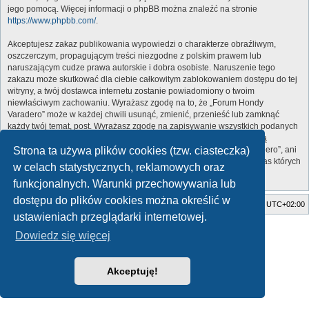
jego pomocą. Więcej informacji o phpBB można znaleźć na stronie
https://www.phpbb.com/
.
Akceptujesz zakaz publikowania wypowiedzi o charakterze obraźliwym,
oszczerczym, propagującym treści niezgodne z polskim prawem lub
naruszającym cudze prawa autorskie i dobra osobiste. Naruszenie tego
zakazu może skutkować dla ciebie całkowitym zablokowaniem dostępu do tej
witryny, a twój dostawca internetu zostanie powiadomiony o twoim
niewłaściwym zachowaniu. Wyrażasz zgodę na to, że „Forum Hondy
Varadero” może w każdej chwili usunąć, zmienić, przenieść lub zamknąć
każdy twój temat, post. Wyrażasz zgodę na zapisywanie wszystkich podanych
przez ciebie informacji w naszej bazie danych. Informacje te nie będą
Strona ta używa plików cookies (tzw. ciasteczka)
przekazywane nikomu bez twojej zgody, ale ani „Forum Hondy Varadero”, ani
phpBB nie ponosi odpowiedzialności za włamania do witryny, podczas których
w celach statystycznych, reklamowych oraz
może dojść do kradzieży danych.
funkcjonalnych. Warunki przechowywania lub
dostępu do plików cookies można określić w
Strona główna
Usuń ciasteczka witryny
Strefa czasowa
UTC+02:00
ustawieniach przeglądarki internetowej.
Style developed by
Zuma Portal
, Turaiel,
Dowiedz się więcej
Technologię dostarcza
phpBB
® Forum Software © phpBB Limited
Polski pakiet językowy dostarcza
phpBB.pl
Zasady ochrony danych osobowych
|
Regulamin
Akceptuję!