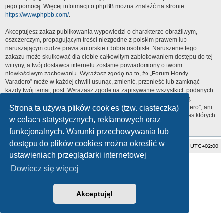
jego pomocą. Więcej informacji o phpBB można znaleźć na stronie
https://www.phpbb.com/
.
Akceptujesz zakaz publikowania wypowiedzi o charakterze obraźliwym,
oszczerczym, propagującym treści niezgodne z polskim prawem lub
naruszającym cudze prawa autorskie i dobra osobiste. Naruszenie tego
zakazu może skutkować dla ciebie całkowitym zablokowaniem dostępu do tej
witryny, a twój dostawca internetu zostanie powiadomiony o twoim
niewłaściwym zachowaniu. Wyrażasz zgodę na to, że „Forum Hondy
Varadero” może w każdej chwili usunąć, zmienić, przenieść lub zamknąć
każdy twój temat, post. Wyrażasz zgodę na zapisywanie wszystkich podanych
przez ciebie informacji w naszej bazie danych. Informacje te nie będą
Strona ta używa plików cookies (tzw. ciasteczka)
przekazywane nikomu bez twojej zgody, ale ani „Forum Hondy Varadero”, ani
phpBB nie ponosi odpowiedzialności za włamania do witryny, podczas których
w celach statystycznych, reklamowych oraz
może dojść do kradzieży danych.
funkcjonalnych. Warunki przechowywania lub
dostępu do plików cookies można określić w
Strona główna
Usuń ciasteczka witryny
Strefa czasowa
UTC+02:00
ustawieniach przeglądarki internetowej.
Style developed by
Zuma Portal
, Turaiel,
Dowiedz się więcej
Technologię dostarcza
phpBB
® Forum Software © phpBB Limited
Polski pakiet językowy dostarcza
phpBB.pl
Zasady ochrony danych osobowych
|
Regulamin
Akceptuję!