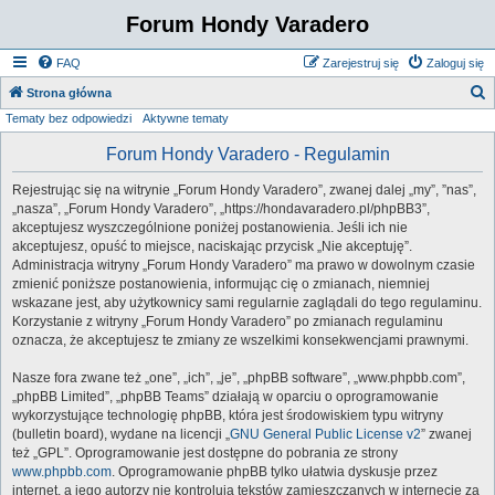
Forum Hondy Varadero
FAQ
Zarejestruj się
Zaloguj się
S
Strona główna
Tematy bez odpowiedzi
Aktywne tematy
z
u
Forum Hondy Varadero - Regulamin
k
Rejestrując się na witrynie „Forum Hondy Varadero”, zwanej dalej „my”, ”nas”,
a
„nasza”, „Forum Hondy Varadero”, „https://hondavaradero.pl/phpBB3”,
j
akceptujesz wyszczególnione poniżej postanowienia. Jeśli ich nie
akceptujesz, opuść to miejsce, naciskając przycisk „Nie akceptuję”.
Administracja witryny „Forum Hondy Varadero” ma prawo w dowolnym czasie
zmienić poniższe postanowienia, informując cię o zmianach, niemniej
wskazane jest, aby użytkownicy sami regularnie zaglądali do tego regulaminu.
Korzystanie z witryny „Forum Hondy Varadero” po zmianach regulaminu
oznacza, że akceptujesz te zmiany ze wszelkimi konsekwencjami prawnymi.
Nasze fora zwane też „one”, „ich”, „je”, „phpBB software”, „www.phpbb.com”,
„phpBB Limited”, „phpBB Teams” działają w oparciu o oprogramowanie
wykorzystujące technologię phpBB, która jest środowiskiem typu witryny
(bulletin board), wydane na licencji „
GNU General Public License v2
” zwanej
też „GPL”. Oprogramowanie jest dostępne do pobrania ze strony
www.phpbb.com
. Oprogramowanie phpBB tylko ułatwia dyskusje przez
internet, a jego autorzy nie kontrolują tekstów zamieszczanych w internecie za