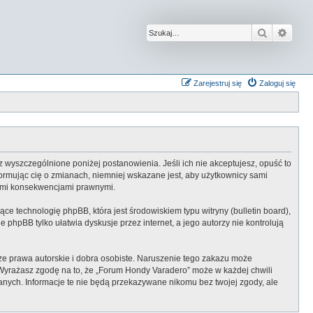
Szukaj
Wysz
Zarejestruj się
Zaloguj się
z wyszczególnione poniżej postanowienia. Jeśli ich nie akceptujesz, opuść to
ormując cię o zmianach, niemniej wskazane jest, aby użytkownicy sami
kimi konsekwencjami prawnymi.
ce technologię phpBB, która jest środowiskiem typu witryny (bulletin board),
 phpBB tylko ułatwia dyskusje przez internet, a jego autorzy nie kontrolują
e prawa autorskie i dobra osobiste. Naruszenie tego zakazu może
 Wyrażasz zgodę na to, że „Forum Hondy Varadero” może w każdej chwili
anych. Informacje te nie będą przekazywane nikomu bez twojej zgody, ale