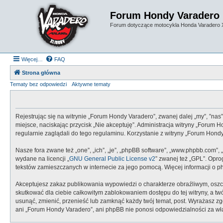
Forum Hondy Varadero
Forum dotyczące motocykla Honda Varadero
Więcej…
FAQ
Strona główna
Tematy bez odpowiedzi
Aktywne tematy
Rejestrując się na witrynie „Forum Hondy Varadero”, zwanej dalej „my”, ”nas
miejsce, naciskając przycisk „Nie akceptuję”. Administracja witryny „Foru
regularnie zaglądali do tego regulaminu. Korzystanie z witryny „Forum Ho
Nasze fora zwane też „one”, „ich”, „je”, „phpBB software”, „www.phpbb.com”,
wydane na licencji „
GNU General Public License v2
” zwanej też „GPL”. Opr
tekstów zamieszczanych w internecie za jego pomocą. Więcej informacji o 
Akceptujesz zakaz publikowania wypowiedzi o charakterze obraźliwym, oszc
skutkować dla ciebie całkowitym zablokowaniem dostępu do tej witryny, a 
usunąć, zmienić, przenieść lub zamknąć każdy twój temat, post. Wyrażasz z
ani „Forum Hondy Varadero”, ani phpBB nie ponosi odpowiedzialności za wł