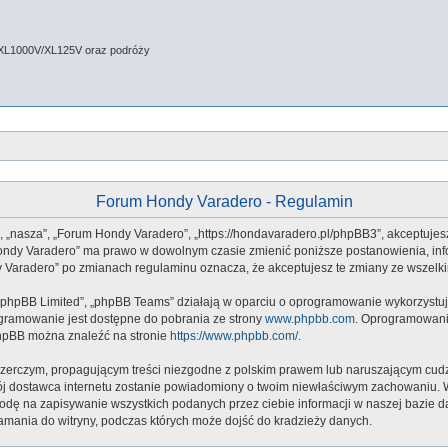
 XL1000V/XL125V oraz podróży
Forum Hondy Varadero - Regulamin
”, „nasza”, „Forum Hondy Varadero”, „https://hondavaradero.pl/phpBB3”, akceptujes
m Hondy Varadero” ma prawo w dowolnym czasie zmienić poniższe postanowienia, inf
ndy Varadero” po zmianach regulaminu oznacza, że akceptujesz te zmiany ze wszel
 „phpBB Limited”, „phpBB Teams” działają w oparciu o oprogramowanie wykorzystują
ogramowanie jest dostępne do pobrania ze strony
www.phpbb.com
. Oprogramowanie
phpBB można znaleźć na stronie
https://www.phpbb.com/
.
zerczym, propagującym treści niezgodne z polskim prawem lub naruszającym cudz
twój dostawca internetu zostanie powiadomiony o twoim niewłaściwym zachowaniu.
godę na zapisywanie wszystkich podanych przez ciebie informacji w naszej bazie d
amania do witryny, podczas których może dojść do kradzieży danych.