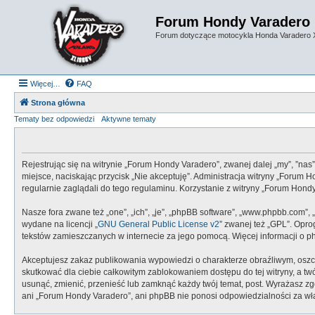
Forum Hondy Varadero
Forum dotyczące motocykla Honda Varadero
Więcej…
FAQ
Strona główna
Tematy bez odpowiedzi
Aktywne tematy
Rejestrując się na witrynie „Forum Hondy Varadero”, zwanej dalej „my”, ”nas
miejsce, naciskając przycisk „Nie akceptuję”. Administracja witryny „Foru
regularnie zaglądali do tego regulaminu. Korzystanie z witryny „Forum Ho
Nasze fora zwane też „one”, „ich”, „je”, „phpBB software”, „www.phpbb.com”,
wydane na licencji „
GNU General Public License v2
” zwanej też „GPL”. Opr
tekstów zamieszczanych w internecie za jego pomocą. Więcej informacji o 
Akceptujesz zakaz publikowania wypowiedzi o charakterze obraźliwym, oszc
skutkować dla ciebie całkowitym zablokowaniem dostępu do tej witryny, a 
usunąć, zmienić, przenieść lub zamknąć każdy twój temat, post. Wyrażasz z
ani „Forum Hondy Varadero”, ani phpBB nie ponosi odpowiedzialności za wł