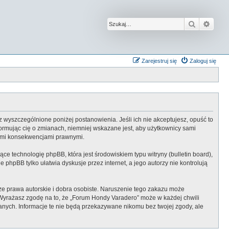
Szukaj
Wysz
Zarejestruj się
Zaloguj się
z wyszczególnione poniżej postanowienia. Jeśli ich nie akceptujesz, opuść to
ormując cię o zmianach, niemniej wskazane jest, aby użytkownicy sami
kimi konsekwencjami prawnymi.
ce technologię phpBB, która jest środowiskiem typu witryny (bulletin board),
 phpBB tylko ułatwia dyskusje przez internet, a jego autorzy nie kontrolują
e prawa autorskie i dobra osobiste. Naruszenie tego zakazu może
 Wyrażasz zgodę na to, że „Forum Hondy Varadero” może w każdej chwili
anych. Informacje te nie będą przekazywane nikomu bez twojej zgody, ale