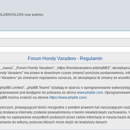
 XL1000V/XL125V oraz podróży
Forum Hondy Varadero - Regulamin
”, „nasza”, „Forum Hondy Varadero”, „https://hondavaradero.pl/phpBB3”, akceptujes
m Hondy Varadero” ma prawo w dowolnym czasie zmienić poniższe postanowienia, inf
ndy Varadero” po zmianach regulaminu oznacza, że akceptujesz te zmiany ze wszel
 „phpBB Limited”, „phpBB Teams” działają w oparciu o oprogramowanie wykorzystują
ogramowanie jest dostępne do pobrania ze strony
www.phpbb.com
. Oprogramowanie
phpBB można znaleźć na stronie
https://www.phpbb.com/
.
zerczym, propagującym treści niezgodne z polskim prawem lub naruszającym cudz
twój dostawca internetu zostanie powiadomiony o twoim niewłaściwym zachowaniu.
godę na zapisywanie wszystkich podanych przez ciebie informacji w naszej bazie d
amania do witryny, podczas których może dojść do kradzieży danych.