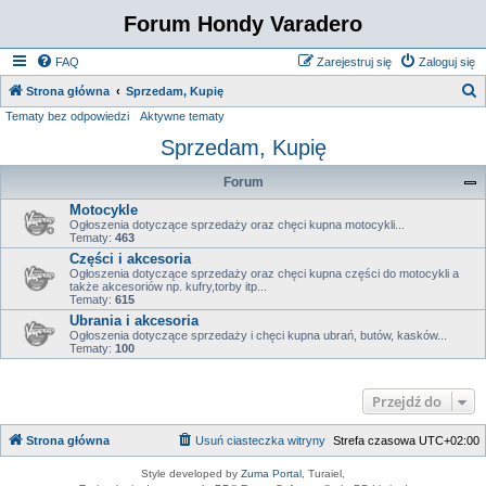
Forum Hondy Varadero
FAQ
Zarejestruj się
Zaloguj się
S
Strona główna
Sprzedam, Kupię
Tematy bez odpowiedzi
Aktywne tematy
z
Sprzedam, Kupię
u
k
Forum
a
Motocykle
j
Ogłoszenia dotyczące sprzedaży oraz chęci kupna motocykli...
Tematy:
463
Części i akcesoria
Ogłoszenia dotyczące sprzedaży oraz chęci kupna części do motocykli a
także akcesoriów np. kufry,torby itp...
Tematy:
615
Ubrania i akcesoria
Ogłoszenia dotyczące sprzedaży i chęci kupna ubrań, butów, kasków...
Tematy:
100
Przejdź do
Strona główna
Usuń ciasteczka witryny
Strefa czasowa
UTC+02:00
Style developed by
Zuma Portal
, Turaiel,