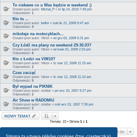
To ciekawe co u Was będzie w weekend ;)
Ostatni post autor:
Michał_P
«
śr lip 14, 2010 7:49 pm
Odpowiedzi:
1
Kto tu ...
Ostatni post autor:
belfor
«
sob lis 21, 2009 9:47 am
Odpowiedzi:
4
mikołaje na motocyklach...
Ostatni post autor:
Viktor
«
wt gru 02, 2008 5:31 pm
Czy Łódź ma plany na weekend 29-30.03?
Ostatni post autor:
Viktor
«
wt kwie 01, 2008 2:03 pm
Odpowiedzi:
6
Kto z Łodzi na VIM10?
Ostatni post autor:
Viktor
«
śr mar 12, 2008 11:15 am
Odpowiedzi:
2
Czas zacząć
Ostatni post autor:
Viktor
«
śr mar 12, 2008 11:10 am
Odpowiedzi:
5
Był wypad na PIKNIK
Ostatni post autor:
stoldar
«
pn wrz 10, 2007 9:27 pm
Odpowiedzi:
2
Air Show w RADOMIU
Ostatni post autor:
stoldar
«
sob wrz 01, 2007 7:35 pm
Odpowiedzi:
2
NOWY TEMAT
Tematy: 22 • Strona
1
z
1
Przejdź do
Strona ta używa plików cookies (tzw. ciasteczka)