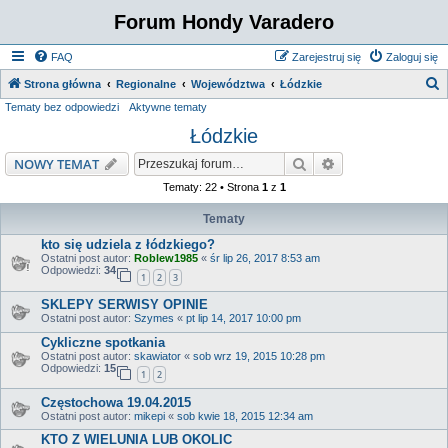
Forum Hondy Varadero
FAQ
Zarejestruj się
Zaloguj się
S
Strona główna
Regionalne
Województwa
Łódzkie
Tematy bez odpowiedzi
Aktywne tematy
z
Łódzkie
u
k
Szukaj
Wyszukiwanie z
NOWY TEMAT
a
Tematy: 22 • Strona
1
z
1
j
Tematy
kto się udziela z łódzkiego?
Ostatni post autor:
Roblew1985
«
śr lip 26, 2017 8:53 am
Odpowiedzi:
34
1
2
3
SKLEPY SERWISY OPINIE
Ostatni post autor:
Szymes
«
pt lip 14, 2017 10:00 pm
Cykliczne spotkania
Ostatni post autor:
skawiator
«
sob wrz 19, 2015 10:28 pm
Odpowiedzi:
15
1
2
Częstochowa 19.04.2015
Ostatni post autor:
mikepi
«
sob kwie 18, 2015 12:34 am
KTO Z WIELUNIA LUB OKOLIC