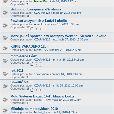
Ostatni post autor:
Maciej15
«
pt sie 09, 2013 3:17 pm
Odpowiedzi:
7
zlot moto Konopnica k/Wielunia
Ostatni post autor:
CZARNY123
«
pt lip 19, 2013 9:55 pm
Odpowiedzi:
11
Powitać wszystkich z Łodzi i okolic
Ostatni post autor:
Adamko
«
wt kwie 16, 2013 8:38 am
Odpowiedzi:
17
1
2
Może jakieś spotkanie w nastepny Wekend. Sieradza i okolic
Ostatni post autor:
CZARNY123
«
ndz kwie 07, 2013 12:38 pm
KUPIĘ VARADERO 125 !!
Ostatni post autor:
Michał_22V
«
pt mar 22, 2013 5:56 pm
moto-serce Łódz
Ostatni post autor:
CZARNY123
«
pn mar 18, 2013 9:11 am
Odpowiedzi:
16
1
2
rok 2011
Ostatni post autor:
sewerynam
«
pn mar 04, 2013 3:46 pm
Odpowiedzi:
3
Chwalić sie !!!
Ostatni post autor:
CZARNY123
«
śr lis 28, 2012 10:00 am
Odpowiedzi:
15
1
2
Moto Weteran Bazar: 14-15 Maja w Łodzi
Ostatni post autor:
Michał_P
«
wt maja 10, 2011 10:03 pm
Odpowiedzi:
1
Mikołaje na motocyklach 2010
Ostatni post autor:
Michał_P
«
ndz lis 21, 2010 4:53 pm