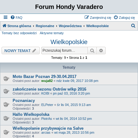
Forum Hondy Varadero
FAQ
Zarejestruj się
Zaloguj się
S
Strona główna
Regionalne
Województwa
Wielkopolskie
Tematy bez odpowiedzi
Aktywne tematy
z
Wielkopolskie
u
k
Szukaj
Wyszukiwanie z
NOWY TEMAT
a
Tematy: 9 • Strona
1
z
1
j
Tematy
Moto Bazar Poznan 29-30.04.2017
Ostatni post autor:
wuja82
«
ndz kwie 09, 2017 10:08 pm
zakończenie sezonu Ostrów wlkp 2016
Ostatni post autor:
KOBI
«
pn paź 03, 2016 3:20 pm
Poznaniacy
Ostatni post autor:
ELPeter
«
śr lis 04, 2015 9:13 am
Odpowiedzi:
3
Hallo Wielkopolska
Ostatni post autor:
PiotrAs
«
wt lis 04, 2014 10:52 pm
Odpowiedzi:
3
Wielkopolanie przybywajcie na Salve
Ostatni post autor:
arcias
«
wt maja 28, 2013 10:56 pm
Odpowiedzi:
4