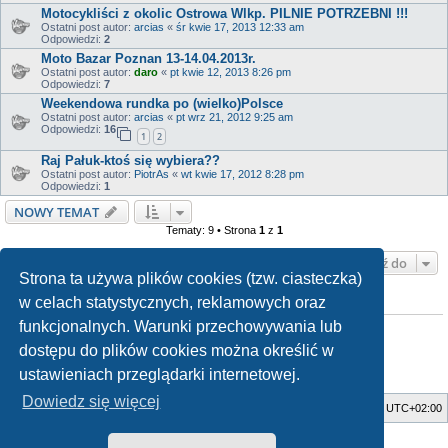
Motocykliści z okolic Ostrowa Wlkp. PILNIE POTRZEBNI !!!
Ostatni post autor:
arcias
«
śr kwie 17, 2013 12:33 am
Odpowiedzi:
2
Moto Bazar Poznan 13-14.04.2013r.
Ostatni post autor:
daro
«
pt kwie 12, 2013 8:26 pm
Odpowiedzi:
7
Weekendowa rundka po (wielko)Polsce
Ostatni post autor:
arcias
«
pt wrz 21, 2012 9:25 am
Odpowiedzi:
16
1
2
Raj Pałuk-ktoś się wybiera??
Ostatni post autor:
PiotrAs
«
wt kwie 17, 2012 8:28 pm
Odpowiedzi:
1
NOWY TEMAT
Tematy: 9 • Strona
1
z
1
Przejdź do
Strona ta używa plików cookies (tzw. ciasteczka)
w celach statystycznych, reklamowych oraz
TWOJE UPRAWNIENIA NA TYM FORUM
funkcjonalnych. Warunki przechowywania lub
Nie możesz
tworzyć nowych tematów
Nie możesz
odpowiadać w tematach
dostępu do plików cookies można określić w
Nie możesz
zmieniać swoich postów
Nie możesz
usuwać swoich postów
ustawieniach przeglądarki internetowej.
Nie możesz
dodawać załączników
Dowiedz się więcej
Strona główna
Usuń ciasteczka witryny
Strefa czasowa
UTC+02:00
Style developed by
Zuma Portal
, Turaiel,