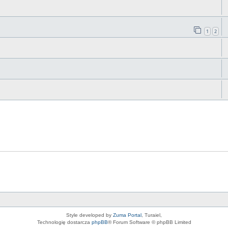
1
2
Style developed by
Zuma Portal
, Turaiel,
Technologię dostarcza
phpBB
® Forum Software © phpBB Limited