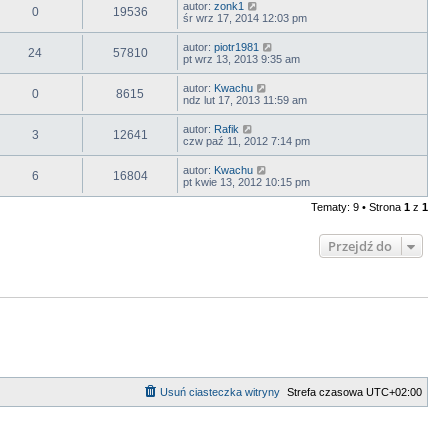
autor:
zonk1
0
19536
śr wrz 17, 2014 12:03 pm
autor:
piotr1981
24
57810
pt wrz 13, 2013 9:35 am
autor:
Kwachu
0
8615
ndz lut 17, 2013 11:59 am
autor:
Rafik
3
12641
czw paź 11, 2012 7:14 pm
autor:
Kwachu
6
16804
pt kwie 13, 2012 10:15 pm
Tematy: 9 • Strona
1
z
1
Przejdź do
Usuń ciasteczka witryny
Strefa czasowa
UTC+02:00