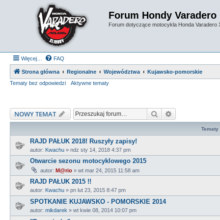
Forum Hondy Varadero
Forum dotyczące motocykla Honda Varadero
Więcej…
FAQ
Strona główna
Regionalne
Województwa
Kujawsko-pomorskie
Tematy bez odpowiedzi
Aktywne tematy
Szukaj
Wyszukiwanie
NOWY TEMAT
Tematy
RAJD PAŁUK 2018! Ruszyły zapisy!
autor:
Kwachu
»
ndz sty 14, 2018 4:37 pm
Otwarcie sezonu motocyklowego 2015
autor:
M@rio
»
wt mar 24, 2015 11:58 am
RAJD PAŁUK 2015 !!
autor:
Kwachu
»
pn lut 23, 2015 8:47 pm
SPOTKANIE KUJAWSKO - POMORSKIE 2014
autor:
mikdarek
»
wt kwie 08, 2014 10:07 pm