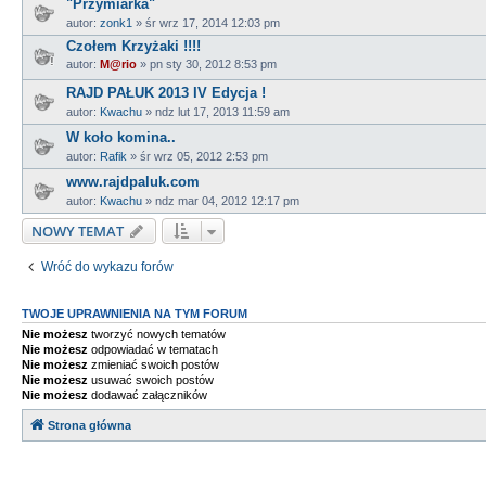
"Przymiarka"
autor:
zonk1
»
śr wrz 17, 2014 12:03 pm
Czołem Krzyżaki !!!!
autor:
M@rio
»
pn sty 30, 2012 8:53 pm
RAJD PAŁUK 2013 IV Edycja !
autor:
Kwachu
»
ndz lut 17, 2013 11:59 am
W koło komina..
autor:
Rafik
»
śr wrz 05, 2012 2:53 pm
www.rajdpaluk.com
autor:
Kwachu
»
ndz mar 04, 2012 12:17 pm
NOWY TEMAT
Wróć do wykazu forów
TWOJE UPRAWNIENIA NA TYM FORUM
Nie możesz
tworzyć nowych tematów
Nie możesz
odpowiadać w tematach
Nie możesz
zmieniać swoich postów
Nie możesz
usuwać swoich postów
Nie możesz
dodawać załączników
Strona główna