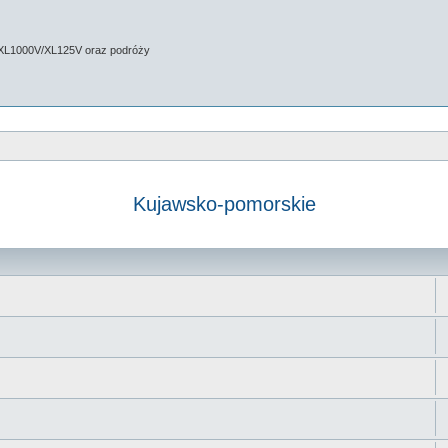
 XL1000V/XL125V oraz podróży
Kujawsko-pomorskie
 zaawansowane