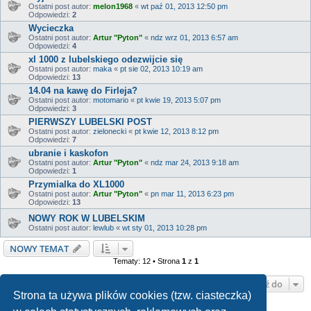
Ostatni post autor:
melon1968
«
wt paź 01, 2013 12:50 pm
Odpowiedzi:
2
Wycieczka
Ostatni post autor:
Artur "Pyton"
«
ndz wrz 01, 2013 6:57 am
Odpowiedzi:
4
xl 1000 z lubelskiego odezwijcie się
Ostatni post autor:
maka
«
pt sie 02, 2013 10:19 am
Odpowiedzi:
13
14.04 na kawę do Firleja?
Ostatni post autor:
motomario
«
pt kwie 19, 2013 5:07 pm
Odpowiedzi:
3
PIERWSZY LUBELSKI POST
Ostatni post autor:
zielonecki
«
pt kwie 12, 2013 8:12 pm
Odpowiedzi:
7
ubranie i kaskofon
Ostatni post autor:
Artur "Pyton"
«
ndz mar 24, 2013 9:18 am
Odpowiedzi:
1
Przymialka do XL1000
Ostatni post autor:
Artur "Pyton"
«
pn mar 11, 2013 6:23 pm
Odpowiedzi:
13
NOWY ROK W LUBELSKIM
Ostatni post autor:
lewlub
«
wt sty 01, 2013 10:28 pm
NOWY TEMAT
Tematy: 12 • Strona
1
z
1
Przejdź do
Strona ta używa plików cookies (tzw. ciasteczka)