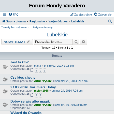
Forum Hondy Varadero
FAQ
Zarejestruj się
Zaloguj się
S
Strona główna
Regionalne
Województwa
Lubelskie
Tematy bez odpowiedzi
Aktywne tematy
z
Lubelskie
u
k
Szukaj
Wyszukiwanie z
NOWY TEMAT
a
Tematy: 12 • Strona
1
z
1
j
Tematy
Jest tu kto?
Ostatni post autor:
maka
«
pt cze 02, 2017 1:15 pm
Odpowiedzi:
35
1
2
3
Czy ktoś chętny
Ostatni post autor:
Artur "Pyton"
«
sob mar 29, 2014 9:17 am
23.03.2014r. Kazimierz Dolny
Ostatni post autor:
melon1968
«
pn mar 24, 2014 7:04 pm
Odpowiedzi:
16
1
2
Dobry serwis albo magik
Ostatni post autor:
Artur "Pyton"
«
czw gru 19, 2013 8:16 pm
Odpowiedzi:
13
Wyjazd do Otwocka