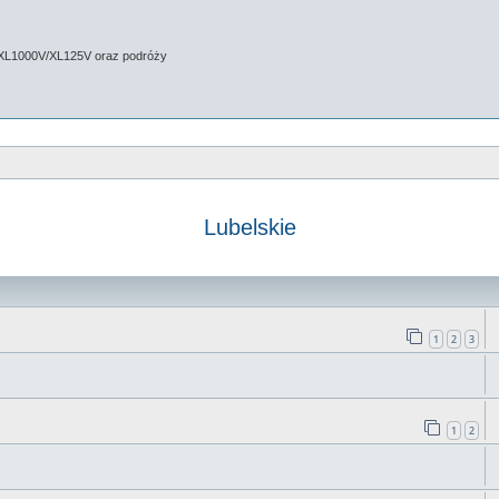
 XL1000V/XL125V oraz podróży
Lubelskie
 zaawansowane
1
2
3
1
2