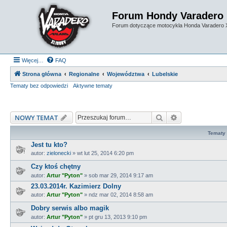
Forum Hondy Varadero
Forum dotyczące motocykla Honda Varadero
Więcej…
FAQ
Strona główna
Regionalne
Województwa
Lubelskie
Tematy bez odpowiedzi
Aktywne tematy
Szukaj
Wyszukiwanie
NOWY TEMAT
Tematy
Jest tu kto?
autor:
zielonecki
»
wt lut 25, 2014 6:20 pm
Czy ktoś chętny
autor:
Artur "Pyton"
»
sob mar 29, 2014 9:17 am
23.03.2014r. Kazimierz Dolny
autor:
Artur "Pyton"
»
ndz mar 02, 2014 8:58 am
Dobry serwis albo magik
autor:
Artur "Pyton"
»
pt gru 13, 2013 9:10 pm