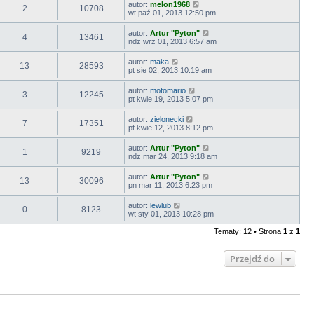
autor:
melon1968
2
10708
wt paź 01, 2013 12:50 pm
autor:
Artur "Pyton"
4
13461
ndz wrz 01, 2013 6:57 am
autor:
maka
13
28593
pt sie 02, 2013 10:19 am
autor:
motomario
3
12245
pt kwie 19, 2013 5:07 pm
autor:
zielonecki
7
17351
pt kwie 12, 2013 8:12 pm
autor:
Artur "Pyton"
1
9219
ndz mar 24, 2013 9:18 am
autor:
Artur "Pyton"
13
30096
pn mar 11, 2013 6:23 pm
autor:
lewlub
0
8123
wt sty 01, 2013 10:28 pm
Tematy: 12 • Strona
1
z
1
Przejdź do