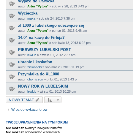
Wyjazd do Otwocka
autor:
Artur "Pyton"
»
sob wrz 28, 2013 8:43 pm
Wycieczka
autor:
maka
»
sob sie 24, 2013 7:38 pm
xl 1000 z lubelskiego odezwijcie się
autor:
Artur "Pyton"
»
pt mar 01, 2013 9:46 am
14.04 na kawę do Firleja?
autor:
Artur "Pyton"
»
sob kwie 13, 2013 6:22 pm
PIERWSZY LUBELSKI POST
autor:
lewlub
»
czw lis 01, 2012 2:37 am
ubranie i kaskofon
autor:
zielonecki
»
sob mar 23, 2013 11:19 pm
Przymialka do XL1000
autor:
chomiczon
»
pt lut 01, 2013 1:43 pm
NOWY ROK W LUBELSKIM
autor:
lewlub
»
wt sty 01, 2013 10:28 pm
NOWY TEMAT
Wróć do wykazu forów
TWOJE UPRAWNIENIA NA TYM FORUM
Nie możesz
tworzyć nowych tematów
Nie możesz
odpowiadać w tematach