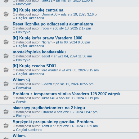
Ostatni post autor:
tinek71
«
pn mar 24, 2025 11:00 am
w
Motocykle
[K] Kupię stopkę centralną
Ostatni post autor:
Dominik86
«
ndz sty 19, 2025 3:16 pm
w
Części i akcesoria
Reset licznika po odłączeniu akumulatora
Ostatni post autor:
robis
«
sob sty 18, 2025 2:17 pm
w
Elektryka
[K] Kupię kufer prawy Varadero 1000
Ostatni post autor:
Nicram
«
pt lis 08, 2024 8:30 pm
w
Części i akcesoria
mostek/spinka kostka>akku
Ostatni post autor:
aerjot
«
śr wrz 04, 2024 11:30 am
w
Elektryka
[K] Kupię czacha SD01
Ostatni post autor:
lord wiader
«
wt wrz 03, 2024 9:15 am
w
Części i akcesoria
Witam ;-)
Ostatni post autor:
Fido28
«
pn sie 12, 2024 10:55 pm
w
Powitalnia
Problem z temperatura silnika Varadero 125 2007 wtrysk
Ostatni post autor:
lukass40
«
sob sie 03, 2024 10:19 pm
w
Serwis
skaczący prędkościomierz na 2 biegu
Ostatni post autor:
ultracar
«
ndz cze 16, 2024 11:47 pm
w
Elektryka
Sprężynki przepustnicy gaznika. Problem.
Ostatni post autor:
TomEk77
«
pt cze 14, 2024 10:39 am
w
Części zamienne
Witam.