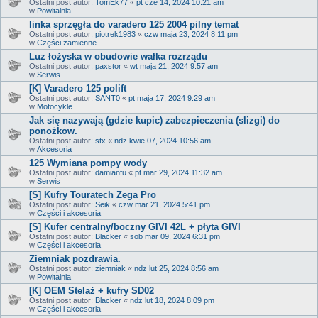
Ostatni post autor:
TomEk77
«
pt cze 14, 2024 10:21 am
w
Powitalnia
linka sprzęgła do varadero 125 2004 pilny temat
Ostatni post autor:
piotrek1983
«
czw maja 23, 2024 8:11 pm
w
Części zamienne
Luz łożyska w obudowie wałka rozrządu
Ostatni post autor:
paxstor
«
wt maja 21, 2024 9:57 am
w
Serwis
[K] Varadero 125 polift
Ostatni post autor:
SANT0
«
pt maja 17, 2024 9:29 am
w
Motocykle
Jak się nazywają (gdzie kupic) zabezpieczenia (slizgi) do
ponożkow.
Ostatni post autor:
stx
«
ndz kwie 07, 2024 10:56 am
w
Akcesoria
125 Wymiana pompy wody
Ostatni post autor:
damianfu
«
pt mar 29, 2024 11:32 am
w
Serwis
[S] Kufry Touratech Zega Pro
Ostatni post autor:
Seik
«
czw mar 21, 2024 5:41 pm
w
Części i akcesoria
[S] Kufer centralny/boczny GIVI 42L + płyta GIVI
Ostatni post autor:
Blacker
«
sob mar 09, 2024 6:31 pm
w
Części i akcesoria
Ziemniak pozdrawia.
Ostatni post autor:
ziemniak
«
ndz lut 25, 2024 8:56 am
w
Powitalnia
[K] OEM Stelaż + kufry SD02
Ostatni post autor:
Blacker
«
ndz lut 18, 2024 8:09 pm
w
Części i akcesoria