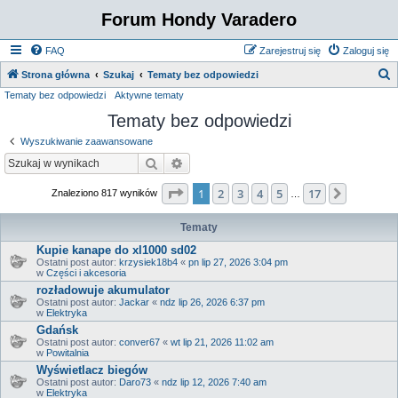
Forum Hondy Varadero
FAQ
Zarejestruj się
Zaloguj się
S
Strona główna
Szukaj
Tematy bez odpowiedzi
Tematy bez odpowiedzi
Aktywne tematy
z
Tematy bez odpowiedzi
u
k
Wyszukiwanie zaawansowane
a
Szukaj
Wyszukiwanie zaawansowane
j
Strona
1
z
17
1
2
3
4
5
17
Następn
Znaleziono 817 wyników
…
Tematy
Kupie kanape do xl1000 sd02
Ostatni post autor:
krzysiek18b4
«
pn lip 27, 2026 3:04 pm
w
Części i akcesoria
rozładowuje akumulator
Ostatni post autor:
Jackar
«
ndz lip 26, 2026 6:37 pm
w
Elektryka
Gdańsk
Ostatni post autor:
conver67
«
wt lip 21, 2026 11:02 am
w
Powitalnia
Wyświetlacz biegów
Ostatni post autor:
Daro73
«
ndz lip 12, 2026 7:40 am
w
Elektryka