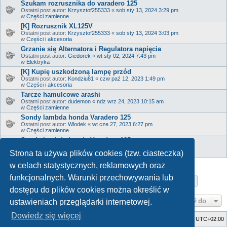
Szukam rozrusznika do varadero 125
Ostatni post autor:
Krzysztof255333
«
sob sty 13, 2024 3:29 pm
w
Części zamienne
[K] Rozrusznik XL125V
Ostatni post autor:
Krzysztof255333
«
sob sty 13, 2024 3:03 pm
w
Części i akcesoria
Grzanie się Alternatora i Regulatora napięcia
Ostatni post autor:
Giedorek
«
wt sty 02, 2024 7:43 pm
w
Elektryka
[K] Kupię uszkodzoną lampę przód
Ostatni post autor:
Kondziu81
«
czw paź 12, 2023 1:49 pm
w
Części i akcesoria
Tarcze hamulcowe arashi
Ostatni post autor:
dudemon
«
ndz wrz 24, 2023 10:15 am
w
Części zamienne
Sondy lambda honda Varadero 125
Ostatni post autor:
Wlodek
«
wt cze 27, 2023 6:27 pm
w
Części zamienne
Sondy lambda honda Varadero 125
Ostatni post autor:
Wlodek
«
wt cze 27, 2023 6:26 pm
Strona ta używa plików cookies (tzw. ciasteczka)
w
Serwis
w celach statystycznych, reklamowych oraz
funkcjonalnych. Warunki przechowywania lub
Strona
1
z
17
1
2
3
4
5
17
Następn
Znaleziono 817 wyników
…
dostępu do plików cookies można określić w
Przejdź do
ustawieniach przeglądarki internetowej.
Dowiedz się więcej
Strona główna
Usuń ciasteczka witryny
Strefa czasowa
UTC+02:00