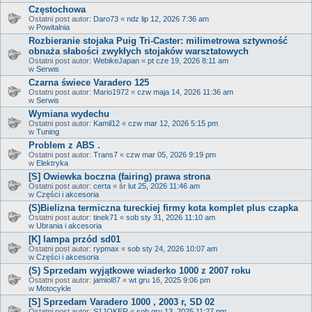
Częstochowa
Ostatni post autor:
Daro73
«
ndz lip 12, 2026 7:36 am
w
Powitalnia
Rozbieranie stojaka Puig Tri-Caster: milimetrowa sztywność
obnaża słabości zwykłych stojaków warsztatowych
Ostatni post autor:
WebikeJapan
«
pt cze 19, 2026 8:11 am
w
Serwis
Czarna świece Varadero 125
Ostatni post autor:
Mario1972
«
czw maja 14, 2026 11:36 am
w
Serwis
Wymiana wydechu
Ostatni post autor:
Kamil12
«
czw mar 12, 2026 5:15 pm
w
Tuning
Problem z ABS .
Ostatni post autor:
Trans7
«
czw mar 05, 2026 9:19 pm
w
Elektryka
[S] Owiewka boczna (fairing) prawa strona
Ostatni post autor:
certa
«
śr lut 25, 2026 11:46 am
w
Części i akcesoria
(S)Bielizna termiczna tureckiej firmy kota komplet plus czapka
Ostatni post autor:
tinek71
«
sob sty 31, 2026 11:10 am
w
Ubrania i akcesoria
[K] lampa przód sd01
Ostatni post autor:
rypmax
«
sob sty 24, 2026 10:07 am
w
Części i akcesoria
(S) Sprzedam wyjątkowe wiaderko 1000 z 2007 roku
Ostatni post autor:
jamiol87
«
wt gru 16, 2025 9:06 pm
w
Motocykle
[S] Sprzedam Varadero 1000 , 2003 r, SD 02
Ostatni post autor:
S1JOKER
«
sob gru 13, 2025 11:27 pm