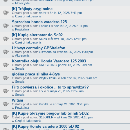
w
Motocykle
[K] Trójkąty oryginalne
Ostatni post autor:
Astor
«
śr lis 12, 2025 7:41 pm
w
Części i akcesoria
Sprzedam honda varadero 125
Ostatni post autor:
Fabius1
«
ndz lis 02, 2025 5:11 pm
w
Powitalnia
[K] Kupię alternator do Sd02
Ostatni post autor:
Nikos
«
śr wrz 10, 2025 12:15 pm
w
Części i akcesoria
Uchwyt centralny GPS/telefon
Ostatni post autor:
Gizmonauta
«
wt sie 26, 2025 1:30 pm
w
Akcesoria
Kontrolka oleju Honda Varadero 125 2003
Ostatni post autor:
KRUSZON
«
pt cze 13, 2025 5:09 pm
w
Serwis
głośna praca silnika 4-6tys
Ostatni post autor:
Wojtek12345
«
sob cze 07, 2025 9:40 am
w
Serwis
Filtr powierza i okolice .. to to sprawdza??
Ostatni post autor:
stx
«
pt maja 23, 2025 11:59 am
w
Serwis
Witam
Ostatni post autor:
Kunit85
«
śr maja 21, 2025 9:20 pm
w
Powitalnia
[K] Kupie Skrzynie biegow lub Silnik SD02
Ostatni post autor:
S1JOKER
«
wt kwie 29, 2025 4:18 pm
w
Części i akcesoria
[K] Kupię Honde varadero 1000 SD 02